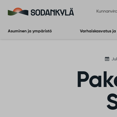
Siirry sisältöön
Kunnanvira
Asuminen ja ympäristö
Varhaiskasvatus ja
Jul
Pak
S