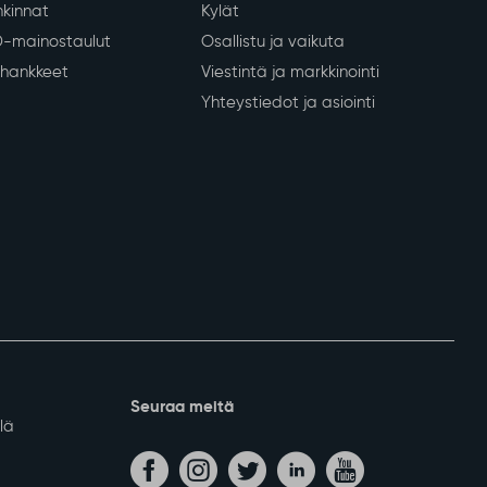
nkeinot
Kunta ja päätöksenteko
Tietoa Sodankylästä
 yritykset
Päätöksenteko
lvelut
Kunnan organisaatio
ja lomituspalvelut
Talous ja kuntastrategia
kinnat
Kylät
D-mainostaulut
Osallistu ja vaikuta
a hankkeet
Viestintä ja markkinointi