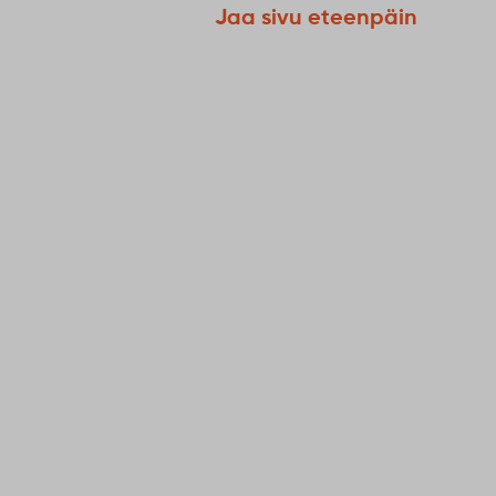
Jaa sivu eteenpäin
30
July
Miltä Soda
kansainväli
kameran lä
Ranskasta, 