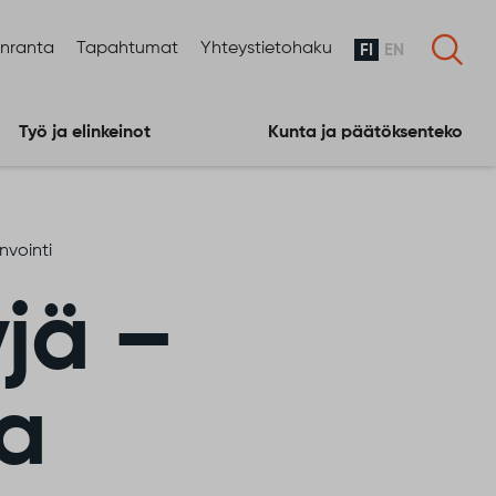
enranta
Tapahtumat
Yhteystietohaku
FI
EN
Työ ja elinkeinot
Kunta ja päätöksenteko
nvointi
jä –
ia