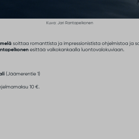
Kuva: Jari Rantapelkonen
emelä
soittaa romanttista ja impressionistista ohjelmistoa ja 
antapelkonen
esittää valkokankaalla luontovalokuviaan.
li
(Jäämerentie 1)
hjelmamaksu 10 €.