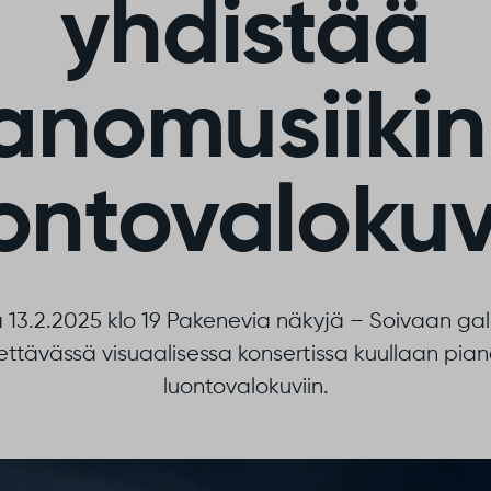
yhdistää
anomusiikin
ontovaloku
a 13.2.2025 klo 19 Pakenevia näkyjä – Soivaan ga
tettävässä visuaalisessa konsertissa kuullaan pia
luontovalokuviin.