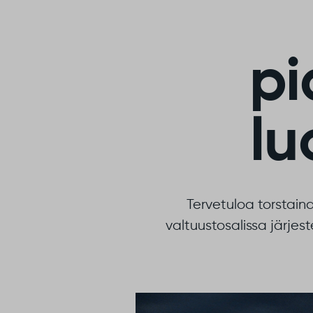
pi
lu
Tervetuloa torstain
valtuustosalissa järjes