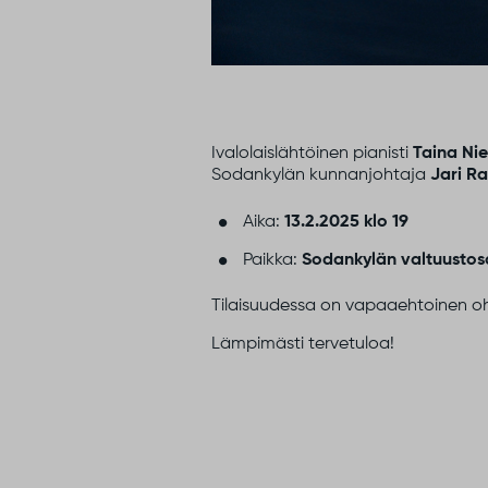
Ivalolaislähtöinen pianisti
Taina Ni
Sodankylän kunnanjohtaja
Jari R
Aika:
13.2.2025 klo 19
Paikka:
Sodankylän valtuustosa
Tilaisuudessa on vapaaehtoinen o
Lämpimästi tervetuloa!