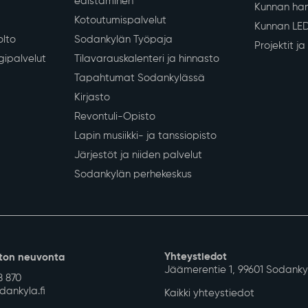
Siirry alkuun
 koulutus
Vapaa-aika ja hyvinvointi
Työ ja eli
iopetus
Liikunta
Yrityksille
Kulttuuri
Sodankylän
Nuoret
Työvoimapa
Hyvinvoinnin ja terveyden
Maaseutu- 
edistäminen
Kunnan han
Kotoutumispalvelut
Kunnan LE
olto
Sodankylän Työpaja
Projektit j
gipalvelut
Tilavarauskalenteri ja hinnasto