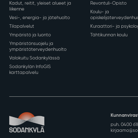
Asuminen ja ympäristö
Varhaiskasvatus ja
Kaavoitus ja mittaus
Varhaiskasvatus ja es
Tontit ja rakennuspaikat
Perusopetus
Rakennusvalvonta
Sodankylän lukio
Kunnan vuokra-asunnot
REDU Sodankylässä
Kadut, reitit, yleiset alueet ja
Revontuli-Opisto
liikenne
Koulu- ja
Vesi-, energia- ja jätehuolto
opiskelijaterveydenhu
Tilapalvelut
Kuraattori- ja psykolo