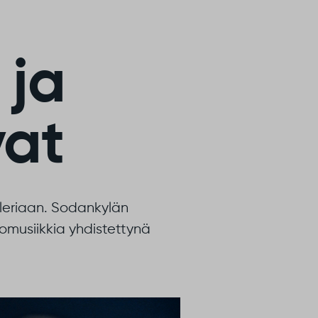
 ja
vat
lleriaan. Sodankylän
nomusiikkia yhdistettynä