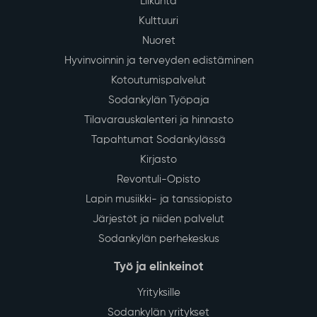
Liikunta
Kulttuuri
Nuoret
Hyvinvoinnin ja terveyden edistäminen
Kotoutumispalvelut
Sodankylän Työpaja
Tilavarauskalenteri ja hinnasto
Tapahtumat Sodankylässä
Kirjasto
Revontuli-Opisto
Lapin musiikki- ja tanssiopisto
Järjestöt ja niiden palvelut
Sodankylän perhekeskus
Työ ja elinkeinot
Yrityksille
Sodankylän yritykset