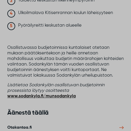
Taidetta keskustan liikenneympyröihin
Ulkoilmalava Kitisenrannan koulun läheisyyteen
Pyöräilyreitti keskustan alueelle
Osallistuvassa budjetoinnissa kuntalaiset otetaan
mukaan päätöksentekoon ja heille annetaan
mahdollisuus vaikuttaa budjetin määrärahojen kohteiden
valintaan. Sodankylän tämän vuoden osallistuvan
budjetoinnin äänestyksen voitti kuntoportaat. Ne
valmistuivat lokakuussa Sodankylän urheilupuistoon.
Lisätietoa Sodankylän osallistuvan budjetoinnin
prosessista löytyy osoitteesta
www.sodankyla.fi/munsodankyla
Äänestä täällä
Otakantaa.fi