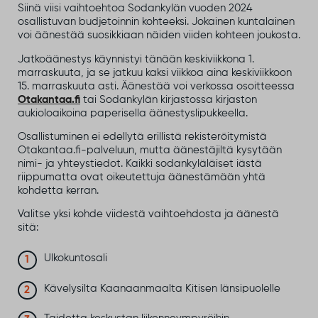
Siinä viisi vaihtoehtoa Sodankylän vuoden 2024
osallistuvan budjetoinnin kohteeksi. Jokainen kuntalainen
voi äänestää suosikkiaan näiden viiden kohteen joukosta.
Jatkoäänestys käynnistyi tänään keskiviikkona 1.
marraskuuta, ja se jatkuu kaksi viikkoa aina keskiviikkoon
15. marraskuuta asti. Äänestää voi verkossa osoitteessa
Otakantaa.fi
tai Sodankylän kirjastossa kirjaston
aukioloaikoina paperisella äänestyslipukkeella.
Osallistuminen ei edellytä erillistä rekisteröitymistä
Otakantaa.fi-palveluun, mutta äänestäjiltä kysytään
nimi- ja yhteystiedot. Kaikki sodankyläläiset iästä
riippumatta ovat oikeutettuja äänestämään yhtä
kohdetta kerran.
Valitse yksi kohde viidestä vaihtoehdosta ja äänestä
sitä:
Ulkokuntosali
Kävelysilta Kaanaanmaalta Kitisen länsipuolelle