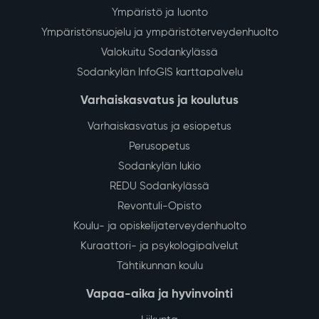
Ympäristö ja luonto
Ympäristönsuojelu ja ympäristöterveydenhuolto
Valokuitu Sodankylässä
Sodankylän InfoGIS karttapalvelu
Varhaiskasvatus ja koulutus
Varhaiskasvatus ja esiopetus
Perusopetus
Sodankylän lukio
REDU Sodankylässä
Revontuli-Opisto
Koulu- ja opiskelijaterveydenhuolto
Kuraattori- ja psykologipalvelut
Tähtikunnan koulu
Vapaa-aika ja hyvinvointi