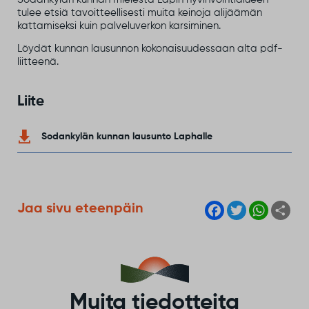
tulee etsiä tavoitteellisesti muita keinoja alijäämän
kattamiseksi kuin palveluverkon karsiminen.
Löydät kunnan lausunnon kokonaisuudessaan alta pdf-
liitteenä.
Liite
Sodankylän kunnan lausunto Laphalle
F
T
W
S
Jaa sivu eteenpäin
a
w
h
h
c
i
a
a
e
t
t
r
b
t
s
e
o
e
A
o
r
p
k
p
Muita tiedotteita