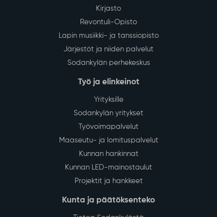
Muutoksia Sodankylän asiointi- ja
28
palveluliikenteeseen sekä
July
paikallisliikenteeseen elokuun alusta
alkaen
Sodankylän kunnan asiointi- ja palveluliikenteessä
sekä paikallisliikenteessä tapahtuu muutoksia
1.8.2026 alkaen. Muutokset koskevat liikennöitsijöitä,
yhteystietoja sekä osittain liikennöintipäiviä ja
Lue lisää