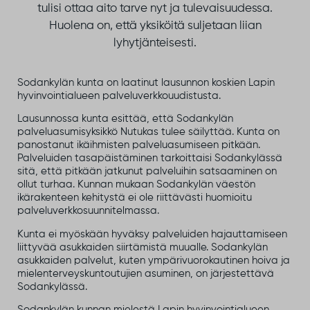
tulisi ottaa aito tarve nyt ja tulevaisuudessa.
Huolena on, että yksiköitä suljetaan liian
lyhytjänteisesti.
Sodankylän kunta on laatinut lausunnon koskien Lapin
hyvinvointialueen palveluverkkouudistusta.
Lausunnossa kunta esittää, että Sodankylän
palveluasumisyksikkö Nutukas tulee säilyttää. Kunta on
panostanut ikäihmisten palveluasumiseen pitkään.
Palveluiden tasa­päistäminen tarkoittaisi Sodankylässä
sitä, että pitkään jatkunut palveluihin satsaaminen on
ollut turhaa. Kunnan mukaan Sodankylän väestön
ikärakenteen kehitystä ei ole riittävästi huomioitu
palveluverkkosuunnitelmassa.
Kunta ei myöskään hyväksy palveluiden hajauttamiseen
liittyvää asukkaiden siirtämistä muualle. Sodankylän
asukkaiden palvelut, kuten ympärivuorokautinen hoiva ja
mielenterveyskuntoutujien asuminen, on järjestettävä
Sodankylässä.
Sodankylän kunnan mielestä Lapin hyvinvointialueen