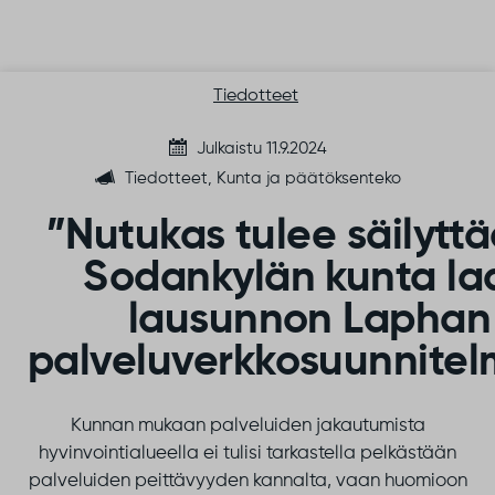
Siirry sisältöön
Tiedotteet
Julkaistu 11.9.2024
Tiedotteet, Kunta ja päätöksenteko
”Nutukas tulee säilyttä
Sodankylän kunta laa
lausunnon Laphan
palveluverkkosuunnite
Kunnan mukaan palveluiden jakautumista
hyvinvointialueella ei tulisi tarkastella pelkästään
palveluiden peittävyyden kannalta, vaan huomioon