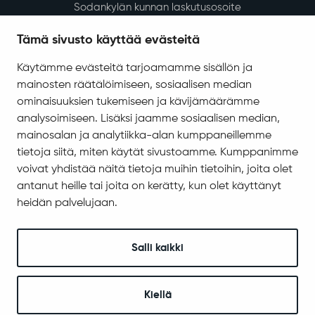
Vesi-, energia- ja jätehuolto
Tilapalvelut
Tämä sivusto käyttää evästeitä
Ympäristö ja luonto
Käytämme evästeitä tarjoamamme sisällön ja
Ympäristönsuojelu ja ympäristöterveydenhuolto
mainosten räätälöimiseen, sosiaalisen median
Valokuitu Sodankylässä
ominaisuuksien tukemiseen ja kävijämäärämme
Sodankylän InfoGIS karttapalvelu
analysoimiseen. Lisäksi jaamme sosiaalisen median,
mainosalan ja analytiikka-alan kumppaneillemme
Varhaiskasvatus ja koulutus
tietoja siitä, miten käytät sivustoamme. Kumppanimme
Varhaiskasvatus ja esiopetus
voivat yhdistää näitä tietoja muihin tietoihin, joita olet
antanut heille tai joita on kerätty, kun olet käyttänyt
Perusopetus
heidän palvelujaan.
Sodankylän lukio
REDU Sodankylässä
Revontuli-Opisto
Salli kaikki
Koulu- ja opiskelijaterveydenhuolto
Kuraattori- ja psykologipalvelut
Kiellä
Tähtikunnan koulu