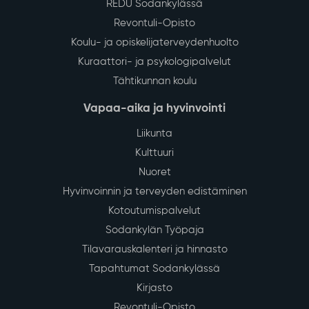
REDU Sodankylässä
Revontuli-Opisto
Koulu- ja opiskelijaterveydenhuolto
Kuraattori- ja psykologipalvelut
Tähtikunnan koulu
Vapaa-aika ja hyvinvointi
Liikunta
Kulttuuri
Nuoret
Hyvinvoinnin ja terveyden edistäminen
Kotoutumispalvelut
Sodankylän Työpaja
Tilavarauskalenteri ja hinnasto
Tapahtumat Sodankylässä
Kirjasto
Revontuli-Opisto