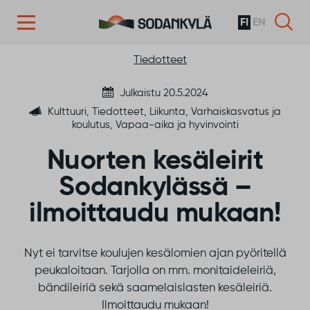
FI
EN
Siirry sisältöön
Tiedotteet
Julkaistu 20.5.2024
Kulttuuri, Tiedotteet, Liikunta, Varhaiskasvatus ja
koulutus, Vapaa-aika ja hyvinvointi
Nuorten kesäleirit
Sodankylässä –
ilmoittaudu mukaan!
Nyt ei tarvitse koulujen kesälomien ajan pyöritellä
peukaloitaan. Tarjolla on mm. monitaideleiriä,
bändileiriä sekä saamelaislasten kesäleiriä.
Ilmoittaudu mukaan!