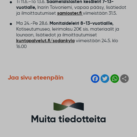
Ti 11.6.–To 13.6.
Saamelaislasten kesäleiri 7-13-
vuotialle,
Inarin Toivoniemi, vapaa pääsy, lisätiedot
ja ilmoittautumiset
samioster.fi
viimeistään 31.5.
Ma 24.-Pe 28.6.
Monitaideleiri 8-13-vuotiaille,
Kotiseutumuseo, leirimaksu 20€ sis. materiaalit ja
lounaan, lisätiedot ja ilmoittautumiset
kuntapalvelut.fi/sodankyla
viimeistään 24.5. klo
16.00
F
T
W
S
Jaa sivu eteenpäin
a
w
h
h
c
i
a
a
e
t
t
r
b
t
s
e
o
e
A
o
r
p
k
p
Muita tiedotteita