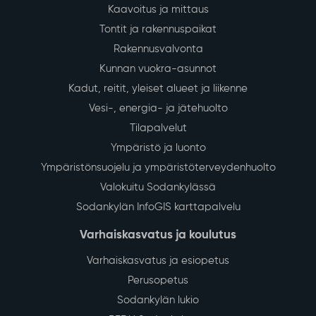
Kaavoitus ja mittaus
Tontit ja rakennuspaikat
Rakennusvalvonta
Kunnan vuokra-asunnot
Kadut, reitit, yleiset alueet ja liikenne
Vesi-, energia- ja jätehuolto
Tilapalvelut
Ympäristö ja luonto
Ympäristönsuojelu ja ympäristöterveydenhuolto
Valokuitu Sodankylässä
Sodankylän InfoGIS karttapalvelu
Varhaiskasvatus ja koulutus
Varhaiskasvatus ja esiopetus
Perusopetus
Sodankylän lukio