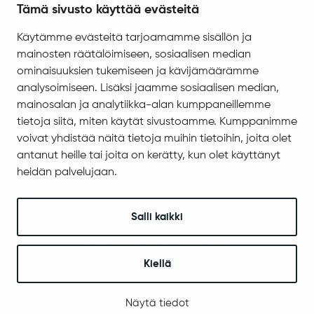
Tämä sivusto käyttää evästeitä
Saavutettavuus
Käytämme evästeitä tarjoamamme sisällön ja
Asiakirjajulkisuuskuvaus
mainosten räätälöimiseen, sosiaalisen median
Evästeiden hallinta
ominaisuuksien tukemiseen ja kävijämäärämme
analysoimiseen. Lisäksi jaamme sosiaalisen median,
Yhteystiedot
mainosalan ja analytiikka-alan kumppaneillemme
Jäämerentie 1, 99601 Sodankylä
tietoja siitä, miten käytät sivustoamme. Kumppanimme
Kaikki yhteystiedot
voivat yhdistää näitä tietoja muihin tietoihin, joita olet
antanut heille tai joita on kerätty, kun olet käyttänyt
Henkilökunnan intranet
heidän palvelujaan.
Anna palautetta
Seuraa meitä
Salli kaikki
Kiellä
© 2025 Sodankylä
Digi- ja mainostoimisto Höyry Rovaniemi ja Oulu
Näytä tiedot