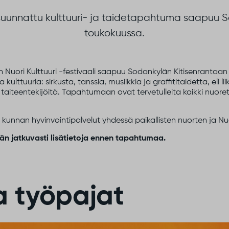
e suunnattu kulttuuri- ja taidetapahtuma saapuu 
toukokuussa.
n Nuori Kulttuuri -festivaali saapuu Sodankylän Kitisenrantaan 
tuuria: sirkusta, tanssia, musiikkia ja graffititaidetta, eli liik
ia taiteentekijöitä. Tapahtumaan ovat tervetulleita kaikki nuoret
unnan hyvinvointipalvelut yhdessä paikallisten nuorten ja Nu
ään jatkuvasti lisätietoja ennen tapahtumaa.
a työpajat