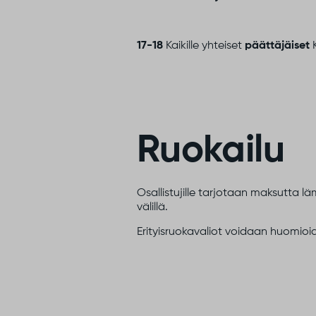
17-18
Kaikille yhteiset
päättäjäiset
K
Ruokailu
Osallistujille tarjotaan maksutta l
välillä.
Erityisruokavaliot voidaan huomioi