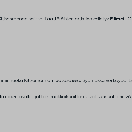
itisenrannan salissa. Päättäjäisten artistina esiintyy
Ellimei
(IG
ämmin ruoka Kitisenrannan ruokasalissa. Syömässä voi käydä its
da niiden osalta, jotka ennakkoilmoittautuivat sunnuntaihin 26