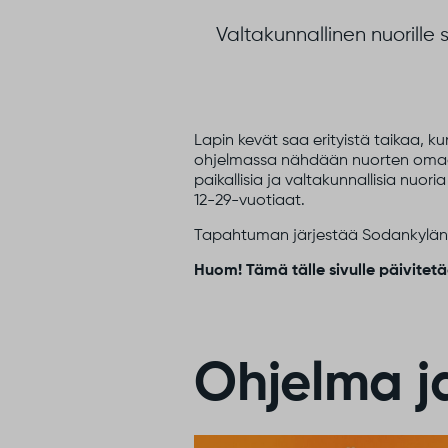
Valtakunnallinen nuorill
Lapin kevät saa erityistä taikaa, ku
ohjelmassa nähdään nuorten omaa kult
paikallisia ja valtakunnallisia nuor
12-29-vuotiaat.
Tapahtuman järjestää Sodankylän k
Huom! Tämä tälle sivulle päivitet
Ohjelma j