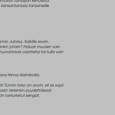
ntävät tanssijan kehollista
 kansantanssia tanssineille.
min Juhász. Kaikille avoin.
enkin jotain? Haluat muuten vain
uunattavia vaatteita tai tulla vain
ana Ninna Alahäivälä.
 Tunnin taso on avoin, eli se sopii
jotaan tietenkin pyydettäessä
ön tarkoitetut kengät.