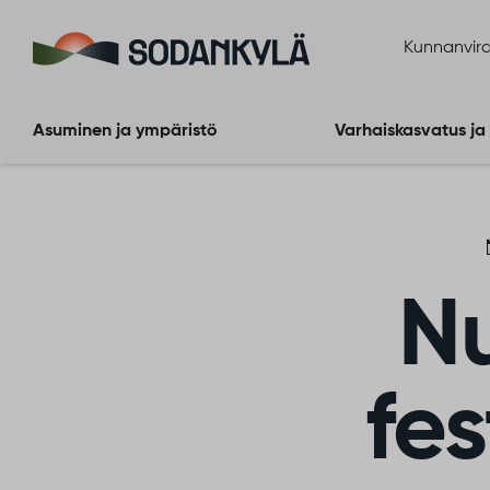
Siirry sisältöön
Kunnanvira
Asuminen ja ympäristö
Varhaiskasvatus ja
Nu
fes