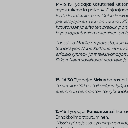
14-15.15
Työpaja:
Katutanssi
Kitise
myös tulemalla paikalle. Ohjaajana
Matti Martiskainen on Oulun kasvat
perustajajäsen. Hän on vuonna 2016
katutanssit ja eritoten breaking on
Myös tapahtumien tekeminen on tull
Tanssissa Matille on parasta, kun 
Sodankylän Nuori Kulttuuri -festiva
erilaisia ryhmä- ja mielikuvaharjoi
liikkumiseen soveltuvat vaatteet ja
15-16.30
Työpaja:
Sirkus
harrastajil
Tervetuloa Sirkus Taika-Ajan ty
enemmän permanto- tai ryhmäakrob
15-16
Työpaja:
Kansantanssi
harras
Ennakkoilmoittautuminen.
Tässä työpajassa syvennytään karja