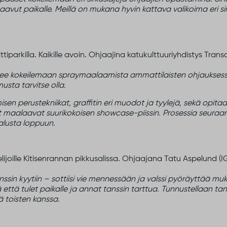
saavut paikalle. Meillä on mukana hyvin kattava valikoima eri s
ttiparkilla. Kaikille avoin. Ohjaajina katukulttuuriyhdistys Tra
see kokeilemaan spraymaalaamista ammattilaisten ohjauksess
usta tarvitse olla.
 perustekniikat, graffitin eri muodot ja tyylejä, sekä opitaan
jat maalaavat suurikokoisen showcase-piissin. Prosessia seur
alusta loppuun.
elijoille Kitisenrannan pikkusalissa. Ohjaajana Tatu Aspelund (
sin kyytiin – sottiisi vie mennessään ja valssi pyöräyttää mu
ttä tulet paikalle ja annat tanssin tarttua. Tunnustellaan tanssi
 toisten kanssa.