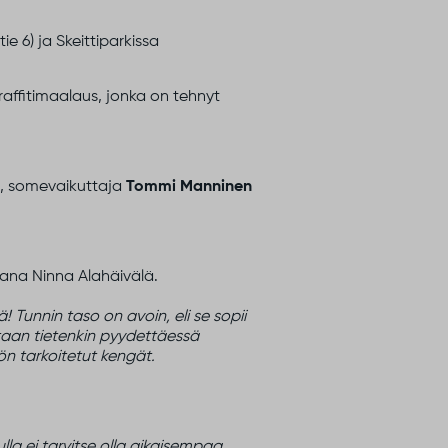
e 6) ja Skeittiparkissa
affitimaalaus, jonka on tehnyt
ja, somevaikuttaja
Tommi Manninen
jana Ninna Alahäivälä.
 Tunnin taso on avoin, eli se sopii
jotaan tietenkin pyydettäessä
ön tarkoitetut kengät.
lla ei tarvitse olla aikaisempaa