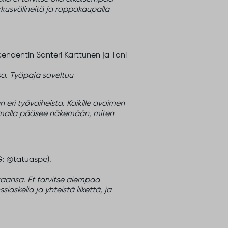
irkusvälineitä ja roppakaupalla
nscendentin Santeri Karttunen ja Toni
a. Työpaja soveltuu
 eri työvaiheista. Kaikille avoimen
aamalla pääsee näkemään, miten
IG: @tatuaspe).
kaansa. Et tarvitse aiempaa
askelia ja yhteistä liikettä, ja