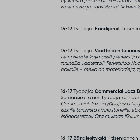
hytkeestä joustoa ja keinuntaa. Tun
kokemusta ja vahvistavat liikkeen l
15-17
Työpaja:
Bändijamit
Kitisenra
15-17
Työpaja:
Vaatteiden tuunau
Lempivaate käymässä pieneksi ja ku
tuunailla vaatetta? Tervetuloa Nuor
paikalle – meillä on materiaaleja, 
16-17
Työpaja:
Commercial Jazz 
Samansisältöinen työpaja kuin a
Commercial Jazz -työpajassa harjoit
kaikille tanssista kiinnostuneille,
lisähaastetta!) Ota mukaan liikkumi
16-17
Bändiesityksiä
Kitisenrannan s