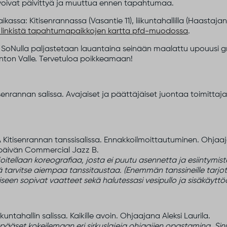
oivat päivittyä ja muuttua ennen tapahtumaa.
ssa: Kitisenrannassa (Vasantie 11), liikuntahallilla (Haastajanti
linkistä tapahtumapaikkojen kartta pfd-muodossa
.
. SoNulla paljastetaan lauantaina seinään maalattu upouusi gr
a Anton Valle. Tervetuloa poikkeamaan!
senrannan salissa. Avajaiset ja päättäjäiset juontaa toimitta
A
Kitisenrannan tanssisalissa. Ennakkoilmoittautuminen. Ohjaa
apäivän Commercial Jazz B.
ellaan koreografiaa, josta ei puutu asennetta ja esiintymistä!
 etkä tarvitse aiempaa tanssitaustaa. (Enemmän tanssineille tar
seen sopivat vaatteet sekä halutessasi vesipullo ja sisäkäyttö
ikuntahallin salissa. Kaikille avoin. Ohjaajana Aleksi Laurila.
pääset kokeilemaan eri sirkuslajeja ohjaajien opastamina. Sinu