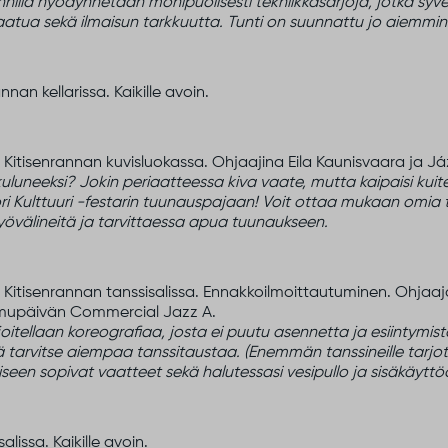
nilla hyödynnetään monipuolisesti tekniikkasarjoja, jotka syve
aatua sekä ilmaisun tarkkuutta. Tunti on suunnattu jo aiemmin
nnan kellarissa. Kaikille avoin.
s
Kitisenrannan kuvisluokassa. Ohjaajina Eila Kaunisvaara ja Jáz
luneeksi? Jokin periaatteessa kiva vaate, mutta kaipaisi kuit
i Kulttuuri -festarin tuunauspajaan! Voit ottaa mukaan omia t
työvälineitä ja tarvittaessa apua tuunaukseen.
B
Kitisenrannan tanssisalissa. Ennakkoilmoittautuminen. Ohjaaj
amupäivän Commercial Jazz A.
ellaan koreografiaa, josta ei puutu asennetta ja esiintymistä!
 etkä tarvitse aiempaa tanssitaustaa. (Enemmän tanssineille tar
seen sopivat vaatteet sekä halutessasi vesipullo ja sisäkäyttö
alissa. Kaikille avoin.