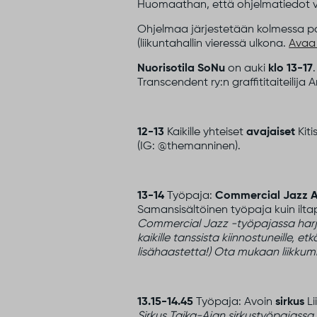
Huomaathan, että ohjelmatiedot v
Ohjelmaa järjestetään kolmessa paika
(liikuntahallin vieressä ulkona.
Avaa 
Nuorisotila SoNu
on auki
klo 13-17
Transcendent ry:n graffititaiteilij
12-13
Kaikille yhteiset
avajaiset
Kiti
(IG: @themanninen).
13-14
Työpaja:
Commercial Jazz 
Samansisältöinen työpaja kuin ilt
Commercial Jazz -työpajassa harjoit
kaikille tanssista kiinnostuneille,
lisähaastetta!) Ota mukaan liikkumi
13.15-14.45
Työpaja: Avoin
sirkus
Li
Sirkus Taika-Ajan sirkustyöpajassa 