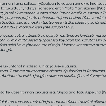
nrannan Tanssisalissa. Työpajaan toivotaan ennakkoilmoitta
 katukulttuuriyhdistys Transcendentin Matti Martiskainen (IG: 
ti, ja reilu kymmenen vuotta sitten Rovaniemelle muuttanut T
 syntyneen järjestön puheenjohtajana ensimmäiset vuodet toim
 räppäämisen ja musiikin tuottamisen lisäksi olleet hyvin lähell
ut tutuksi monipuolisen yhteisötyön lisäksi.
voi oppia uutta. Tärkeää on pystyä nauttimaan hyvästä musiik
alin 75 min mittaisessa työpajassa käydään läpi katutanssin pe
tuksia sekä lyhyt yhteinen tanssisarja. Mukaan kannattaa ottaa 
 kengät.
le Liikuntahallin salissa. Ohjaaja Aleksi Laurila.
öpajaan. Tuomme mukanamme ainakin vipulaudan ja Rhönradi
atiaan tai vaikka jongleeraukseen osallistujien mieltymyst
tajille Kitisenrannan pikkusalissa. Ohjaajana Tatu Aspelund (I
laisten tanssien terävään ja maanläheiseen tanssitekniikkaan 