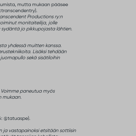
utumista, mutta mukaan pääsee
@transcendentry).
ranscendent Productions ry:n
inut monitaiteilija, jolle
ä sydäntä jo pikkupojasta lähtien.
ista yhdessä muitten kanssa.
rustekniikoita. Lisäksi tehdään
juomapullo sekä sisätiloihin
n. Voimme paneutua myös
en mukaan.
G: @tatuaspe).
ja vastapainoksi etsitään sottiisin