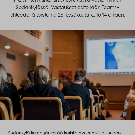
siitä, miten kuntalaiset kokevat kaivostoiminnan
Sodankylässä. Vastaukset esitellään Teams-
yhteydellä torstaina 25. kesäkuuta kello 14 alkaen.
Sodankylä kunta järjestää kaikille avoimen tilaisuuden