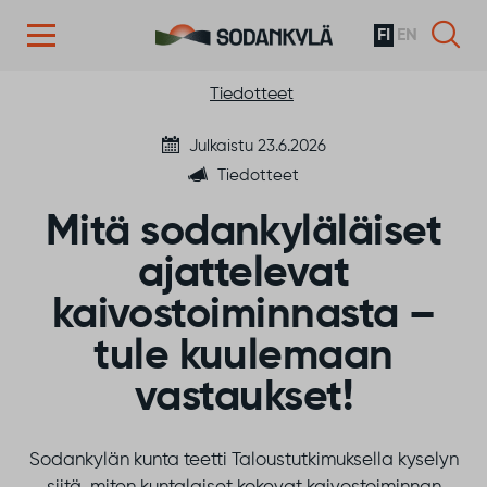
FI
EN
Siirry sisältöön
Tiedotteet
Julkaistu 23.6.2026
Tiedotteet
Mitä sodankyläläiset
ajattelevat
kaivostoiminnasta –
tule kuulemaan
vastaukset!
Sodankylän kunta teetti Taloustutkimuksella kyselyn