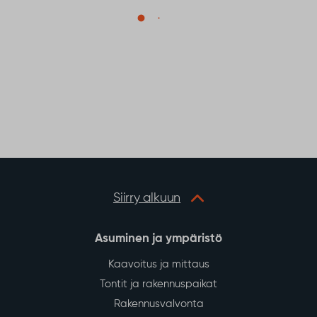
Siirry alkuun
Asuminen ja ympäristö
Kaavoitus ja mittaus
Tontit ja rakennuspaikat
Rakennusvalvonta