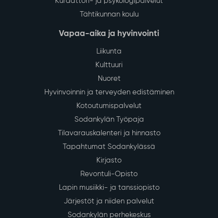
Kuraattori- ja psykologipalvelut
Tähtikunnan koulu
Vapaa-aika ja hyvinvointi
Liikunta
Kulttuuri
Nuoret
Hyvinvoinnin ja terveyden edistäminen
Kotoutumispalvelut
Sodankylän Työpaja
Tilavarauskalenteri ja hinnasto
Tapahtumat Sodankylässä
Kirjasto
Revontuli-Opisto
Lapin musiikki- ja tanssiopisto
Järjestöt ja niiden palvelut
Sodankylän perhekeskus