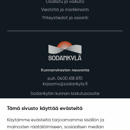
Osallistu ja vaikuta
Viestintä ja markkinointi
Yhteystiedot ja asiointi
Kunnanviraston neuvonta
puh. 0400 618 870
kirjaamo@sodankyla.fi
Sodankylän kunnan laskutusosoite
Tietosuoja
Tämä sivusto käyttää evästeitä
Saavutettavuus
Käytämme evästeitä tarjoamamme sisällön ja
Asiakirjajulkisuuskuvaus
mainosten räätälöimiseen, sosiaalisen median