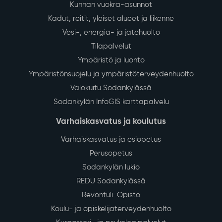
Kunnan vuokra-asunnot
Kadut, reitit, yleiset alueet ja liikenne
Vesi-, energia- ja jätehuolto
Tilapalvelut
Ympäristö ja luonto
Ympäristönsuojelu ja ympäristöterveydenhuolto
Valokuitu Sodankylässä
Sodankylän InfoGIS karttapalvelu
Varhaiskasvatus ja koulutus
Varhaiskasvatus ja esiopetus
Perusopetus
Sodankylän lukio
REDU Sodankylässä
Revontuli-Opisto
Koulu- ja opiskelijaterveydenhuolto