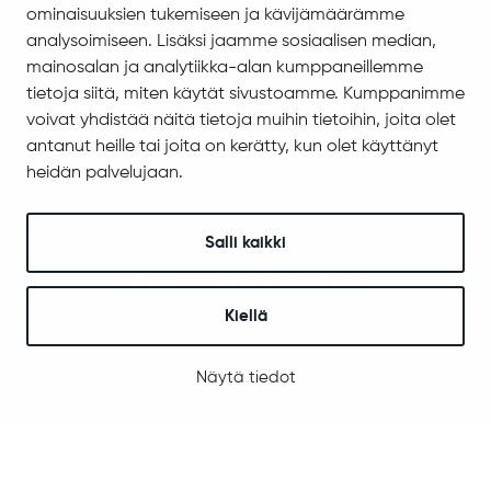
Evästeiden hallinta
ominaisuuksien tukemiseen ja kävijämäärämme
analysoimiseen. Lisäksi jaamme sosiaalisen median,
Yhteystiedot
mainosalan ja analytiikka-alan kumppaneillemme
Jäämerentie 1, 99601 Sodankylä
tietoja siitä, miten käytät sivustoamme. Kumppanimme
Kaikki yhteystiedot
voivat yhdistää näitä tietoja muihin tietoihin, joita olet
antanut heille tai joita on kerätty, kun olet käyttänyt
Henkilökunnan intranet
heidän palvelujaan.
Anna palautetta
Seuraa meitä
Salli kaikki
Kiellä
© 2025 Sodankylä
Digi- ja mainostoimisto Höyry Rovaniemi ja Oulu
Näytä tiedot