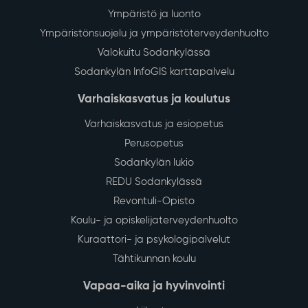
Ympäristö ja luonto
Ympäristönsuojelu ja ympäristöterveydenhuolto
Valokuitu Sodankylässä
Sodankylän InfoGIS karttapalvelu
Varhaiskasvatus ja koulutus
Varhaiskasvatus ja esiopetus
Perusopetus
Sodankylän lukio
REDU Sodankylässä
Revontuli-Opisto
Koulu- ja opiskelijaterveydenhuolto
Kuraattori- ja psykologipalvelut
Tähtikunnan koulu
Vapaa-aika ja hyvinvointi