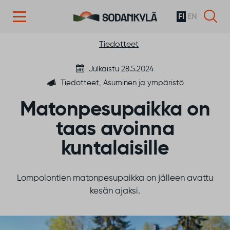
FI
EN
Siirry sisältöön
Tiedotteet
Julkaistu 28.5.2024
Tiedotteet, Asuminen ja ympäristö
Matonpesupaikka on
taas avoinna
kuntalaisille
Lompolontien matonpesupaikka on jälleen avattu
kesän ajaksi.