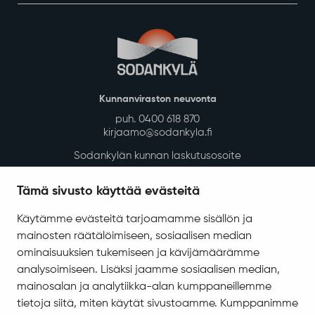
Kunnanviraston neuvonta
puh. 0400 618 870
kirjaamo@sodankyla.fi
Sodankylän kunnan laskutusosoite
Tietosuoja
Tämä sivusto käyttää evästeitä
Saavutettavuus
Käytämme evästeitä tarjoamamme sisällön ja
Asiakirjajulkisuuskuvaus
mainosten räätälöimiseen, sosiaalisen median
Evästeiden hallinta
ominaisuuksien tukemiseen ja kävijämäärämme
analysoimiseen. Lisäksi jaamme sosiaalisen median,
Yhteystiedot
mainosalan ja analytiikka-alan kumppaneillemme
Jäämerentie 1, 99601 Sodankylä
tietoja siitä, miten käytät sivustoamme. Kumppanimme