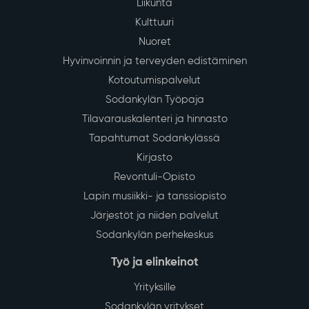
Liikunta
Kulttuuri
Nuoret
Hyvinvoinnin ja terveyden edistäminen
Kotoutumispalvelut
Sodankylän Työpaja
Tilavarauskalenteri ja hinnasto
Tapahtumat Sodankylässä
Kirjasto
Revontuli-Opisto
Lapin musiikki- ja tanssiopisto
Järjestöt ja niiden palvelut
Sodankylän perhekeskus
Työ ja elinkeinot
Yrityksille
Sodankylän yritykset