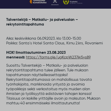
Talventekijä – Matkailu- ja palvelualan –
rekrytointitapahtuma
Aika: keskiviikkona 06.09.2023. klo 13.00-15.00
Paikka: Santa´s Hotel Santa Claus, Kirnu 2.krs, Rovaniemi
HOX! Ilmoittautuminen 23.08.2023
mennessä:
https://forms.gle/ugKcpW237ikj5ys89
Suosittu Talventekijä – Matkailu- ja palvelualan
rekrytointitapahtuma tulee jälleen. Tule mukaan
tapahtumaan näytteilleasettajaksi!
Rekrytointitapahtumassa on mahdollisuus tavata
työnhakijoita, markkinoida yritystä ja avoimia
työpaikkoja sekä verkostoitua myös muiden alan
ihmisten ja työllisyyttä edistävien tahojen kanssa!
Tilaisuus on kaikille yrittäjille avoin ja maksuton. Mukaan
mahtuu 40 ensimmäiseksi ilmoittautunutta!