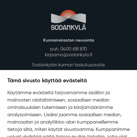
Kunnanviraston neuvonta
puh. 0400 618 870
kirjaamo@sodankyla.fi
Sodankylän kunnan laskutusosoite
Tietosuoja
Tämä sivusto käyttää evästeitä
Saavutettavuus
Käytämme evästeitä tarjoamamme sisällön ja
Asiakirjajulkisuuskuvaus
mainosten räätälöimiseen, sosiaalisen median
Evästeiden hallinta
ominaisuuksien tukemiseen ja kävijämäärämme
analysoimiseen. Lisäksi jaamme sosiaalisen median,
Yhteystiedot
mainosalan ja analytiikka-alan kumppaneillemme
Jäämerentie 1, 99601 Sodankylä
tietoja siitä, miten käytät sivustoamme. Kumppanimme
Kaikki yhteystiedot