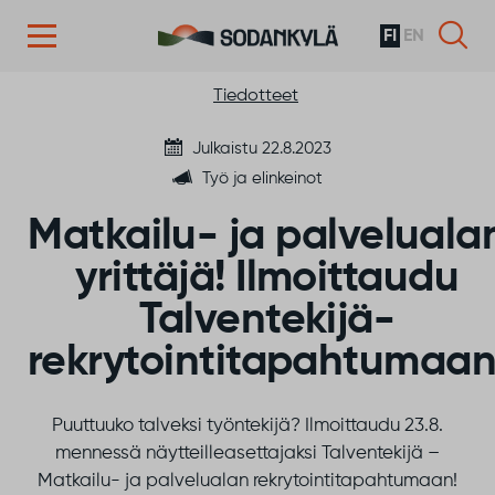
FI
EN
Siirry sisältöön
Tiedotteet
Julkaistu 22.8.2023
Työ ja elinkeinot
Matkailu- ja palveluala
yrittäjä! Ilmoittaudu
Talventekijä-
rekrytointitapahtumaan
Puuttuuko talveksi työntekijä? Ilmoittaudu 23.8.
mennessä näytteilleasettajaksi Talventekijä –
Matkailu- ja palvelualan rekrytointitapahtumaan!