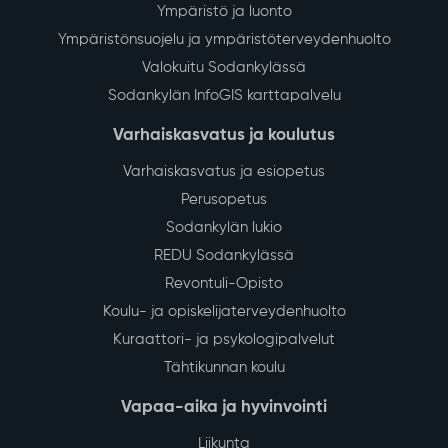
Ympäristö ja luonto
Ympäristönsuojelu ja ympäristöterveydenhuolto
Valokuitu Sodankylässä
Sodankylän InfoGIS karttapalvelu
Varhaiskasvatus ja koulutus
Varhaiskasvatus ja esiopetus
Perusopetus
Sodankylän lukio
REDU Sodankylässä
Revontuli-Opisto
Koulu- ja opiskelijaterveydenhuolto
Kuraattori- ja psykologipalvelut
Tähtikunnan koulu
Vapaa-aika ja hyvinvointi
Liikunta