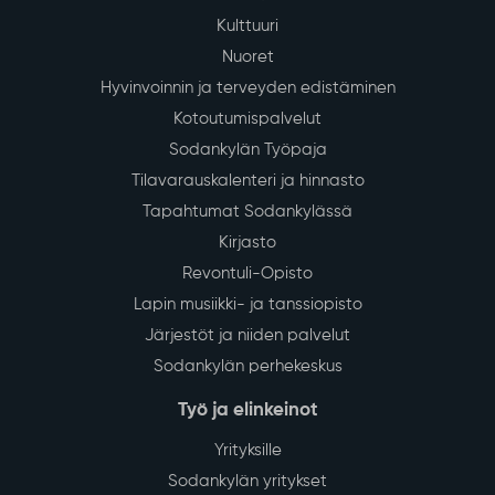
Kulttuuri
Nuoret
Hyvinvoinnin ja terveyden edistäminen
Kotoutumispalvelut
Sodankylän Työpaja
Tilavarauskalenteri ja hinnasto
Tapahtumat Sodankylässä
Kirjasto
Revontuli-Opisto
Lapin musiikki- ja tanssiopisto
Järjestöt ja niiden palvelut
Sodankylän perhekeskus
Työ ja elinkeinot
Yrityksille
Sodankylän yritykset