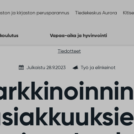
ston ja kirjaston perusparannus
Tiedekeskus Aurora
Kitis
 koulutus
Vapaa-aika ja hyvinvointi
Tiedotteet
Julkaistu 28.9.2023
Työ ja elinkeinot
rkkinoinnin
siakkuuksi