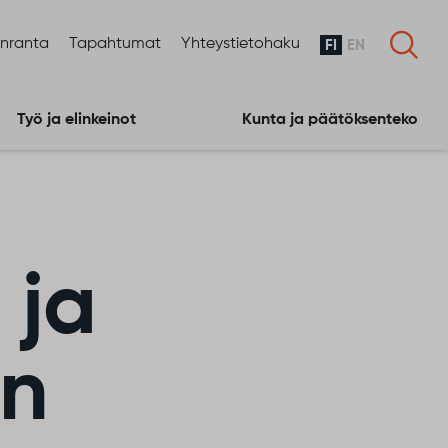
enranta
Tapahtumat
Yhteystietohaku
FI
EN
Työ ja elinkeinot
Kunta ja päätöksenteko
 ja
en