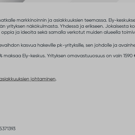
atkalle markkinoinnin ja asiakkuuksien teemassa. Ely-keskuks
eidän yrityksen näkökulmasta. Yhdessä ja erikseen. Jokaisesta
ppia ja ideoita sekä samalla verkotut muiden alueella toimivi
kevaihdon kasvua hakeville pk-yrityksille, sen johdolle ja avainhen
% maksaa Ely-keskus. Yrityksen omavastuuosuus on vain 1590 € 
 asiakkuuksien johtaminen
.
 5371393