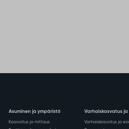
Asuminen ja ympäristö
Varhaiskasvatus ja
Kaavoitus ja mittaus
Varhaiskasvatus ja es