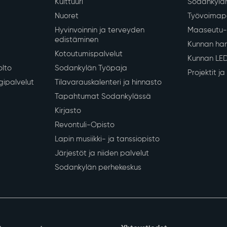
Kulttuuri
Sodankylän
Nuoret
Työvoimapa
Hyvinvoinnin ja terveyden
Maaseutu- 
edistäminen
Kunnan han
Kotoutumispalvelut
Kunnan LE
olto
Sodankylän Työpaja
Projektit j
gipalvelut
Tilavarauskalenteri ja hinnasto
Tapahtumat Sodankylässä
Kirjasto
Revontuli-Opisto
Lapin musiikki- ja tanssiopisto
Järjestöt ja niiden palvelut
Sodankylän perhekeskus