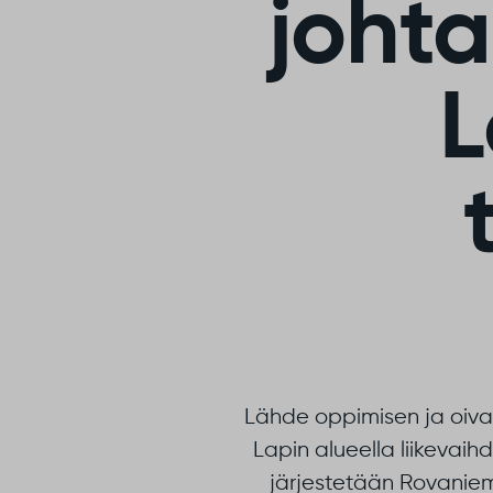
johta
L
Lähde oppimisen ja oival
Lapin alueella liikevaihd
järjestetään Rovaniem