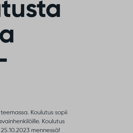
utusta
la
-
 teemassa. Koulutus sopii
avainhenkilöille. Koulutus
n 25.10.2023 mennessä!