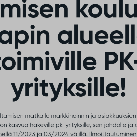
misen koul
apin alueel
toimiville PK
yrityksille!
tamisen matkalle markkinoinnin ja asiakkuuksien
on kasvua hakeville pk-yrityksille, sen johdolle ja 
ellä 11/2023 ja 03/2024 välillä. Ilmoittautumine