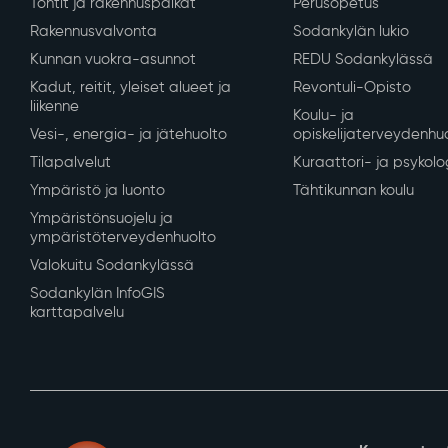
Tontit ja rakennuspaikat
Perusopetus
Rakennusvalvonta
Sodankylän lukio
Kunnan vuokra-asunnot
REDU Sodankylässä
Kadut, reitit, yleiset alueet ja
Revontuli-Opisto
liikenne
Koulu- ja
Vesi-, energia- ja jätehuolto
opiskelijaterveydenhu
Tilapalvelut
Kuraattori- ja psykolo
Ympäristö ja luonto
Tähtikunnan koulu
Ympäristönsuojelu ja
ympäristöterveydenhuolto
Valokuitu Sodankylässä
Sodankylän InfoGIS
karttapalvelu