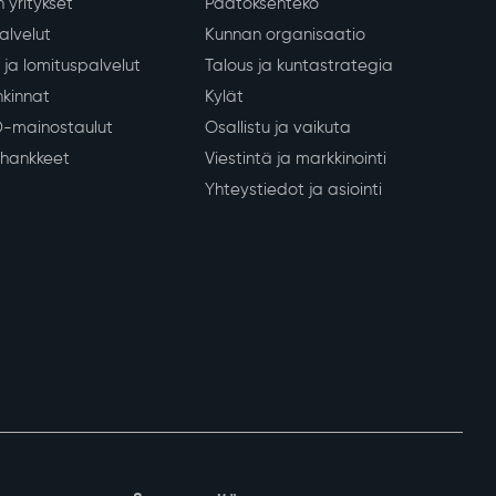
 yritykset
Päätöksenteko
lvelut
Kunnan organisaatio
ja lomituspalvelut
Talous ja kuntastrategia
kinnat
Kylät
D-mainostaulut
Osallistu ja vaikuta
a hankkeet
Viestintä ja markkinointi
Yhteystiedot ja asiointi