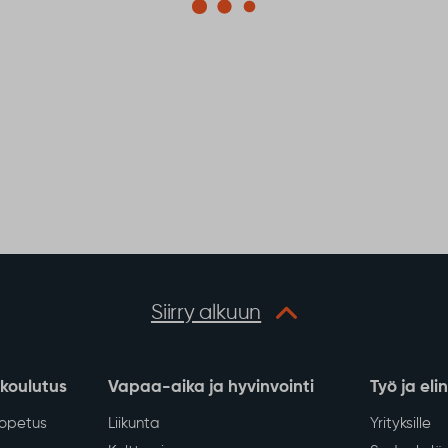
Siirry alkuun
 koulutus
Vapaa-aika ja hyvinvointi
Työ ja eli
iopetus
Liikunta
Yrityksille