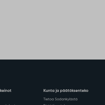
nkeinot
Kunta ja päätöksenteko
Tietoa Sodankylästä