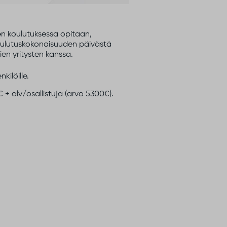
en koulutuksessa opitaan,
 koulutuskokonaisuuden päivästä
en yritysten kanssa.
kilöille.
+ alv/osallistuja (arvo 5300€).