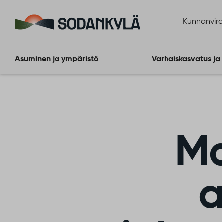
Siirry sisältöön
Kunnanvira
Asuminen ja ympäristö
Varhaiskasvatus ja
Ma
a