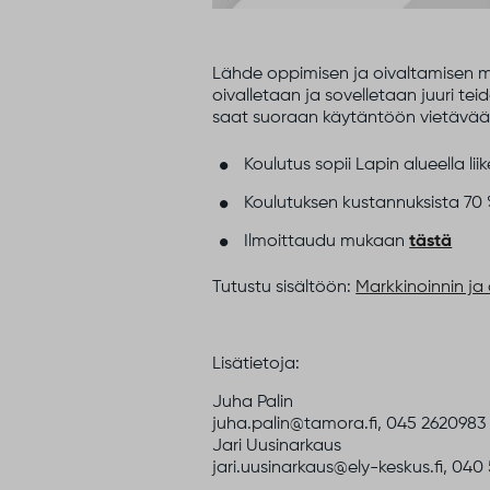
Lähde oppimisen ja oivaltamisen m
oivalletaan ja sovelletaan juuri t
saat suoraan käytäntöön vietävää o
Koulutus sopii Lapin alueella lii
Koulutuksen kustannuksista 70 
Ilmoittaudu mukaan
tästä
Tutustu sisältöön:
Markkinoinnin ja
Lisätietoja:
Juha Palin
juha.palin@tamora.fi, 045 2620983
Jari Uusinarkaus
jari.uusinarkaus@ely-keskus.fi, 040