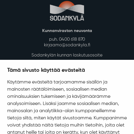
Asuminen ja ympäristö
Kaavoitus ja mittaus
Tontit ja rakennuspaikat
Rakennusvalvonta
Kunnan vuokra-asunnot
Kadut, reitit, yleiset alueet ja liikenne
Vesi-, energia- ja jätehuolto
Tilapalvelut
Tämä sivusto käyttää evästeitä
Ympäristö ja luonto
Käytämme evästeitä tarjoamamme sisällön ja
Ympäristönsuojelu ja ympäristöterveydenhuolto
mainosten räätälöimiseen, sosiaalisen median
Valokuitu Sodankylässä
ominaisuuksien tukemiseen ja kävijämäärämme
Sodankylän InfoGIS karttapalvelu
analysoimiseen. Lisäksi jaamme sosiaalisen median,
mainosalan ja analytiikka-alan kumppaneillemme
Varhaiskasvatus ja koulutus
tietoja siitä, miten käytät sivustoamme. Kumppanimme
Varhaiskasvatus ja esiopetus
voivat yhdistää näitä tietoja muihin tietoihin, joita olet
Perusopetus
antanut heille tai joita on kerätty, kun olet käyttänyt