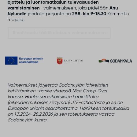
ajattelu ja luontomatkailun tulevaisuuden
varmistaminen
-valmennukseen, joka pidetään
Anu
Nylundin
johdolla perjantaina
29.8. klo 9-15.30
Kommatin
majalla.
Ilmoittaudu täällä elokuun valmennukseen
Valmennukset järjestää Sodankylän lähireittien
kehittäminen -hanke yhdessä Nice Group Oy:n
kanssa. Hanke sai rahoituksen Lapin liitolta
(oikeudenmukaisen siirtymän) JTF-rahastosta ja se on
Euroopan unionin osarahoittama. Hankkeen toteutusaika
on 1.3.2024-28.2.2026 ja sen toteutuksesta vastaa
Sodankylän kunta.