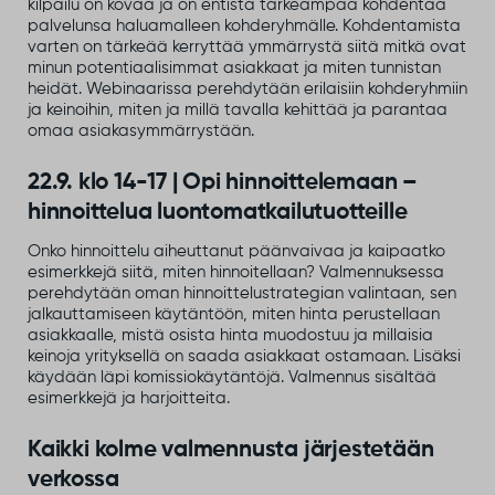
kilpailu on kovaa ja on entistä tärkeämpää kohdentaa
palvelunsa haluamalleen kohderyhmälle. Kohdentamista
varten on tärkeää kerryttää ymmärrystä siitä mitkä ovat
minun potentiaalisimmat asiakkaat ja miten tunnistan
heidät. Webinaarissa perehdytään erilaisiin kohderyhmiin
ja keinoihin, miten ja millä tavalla kehittää ja parantaa
omaa asiakasymmärrystään.
22.9. klo 14-17 | Opi hinnoittelemaan –
hinnoittelua luontomatkailutuotteille
Onko hinnoittelu aiheuttanut päänvaivaa ja kaipaatko
esimerkkejä siitä, miten hinnoitellaan? Valmennuksessa
perehdytään oman hinnoittelustrategian valintaan, sen
jalkauttamiseen käytäntöön, miten hinta perustellaan
asiakkaalle, mistä osista hinta muodostuu ja millaisia
keinoja yrityksellä on saada asiakkaat ostamaan. Lisäksi
käydään läpi komissiokäytäntöjä. Valmennus sisältää
esimerkkejä ja harjoitteita.
Kaikki kolme valmennusta järjestetään
verkossa