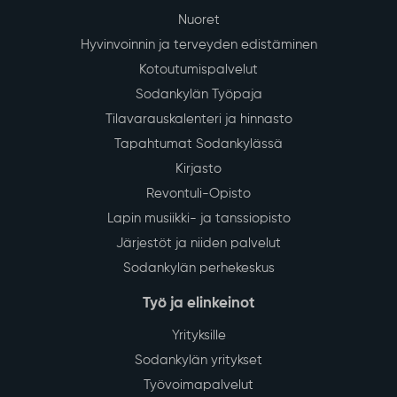
29
Vedenjakelussa katkos kirkonkylän
keskustan alueella tiistaina 4.8.
July
Sodankylän kirkonkylän keskustan alueella
talousveden jakelu keskeytyy tiistaina 4.8.2026 klo
13–16 vesijohtoverkoston saneerauksen vuoksi.
Lue lisää