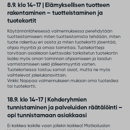
8.9. klo 14-17 | Elämyksellisen tuotteen
rakentaminen – tuotteistaminen ja
tuotekortit
Käytännönläheisessä valmennuksessa perehdytään
tuotteistamiseen: miten tuotteistamista tehdään, miten
tuote rakentuu eri osista ja miten tuotekortti jäsentää,
ohjaa myyntiä ja omaa toimintaa. Tuotekortteja
tarvitaan asiakkaan luettavaksi tarkoitetun tuotekortin
lisäksi myös oman toiminnan ohjaamiseen ja laadun
varmistamiseen sekä jälleenmyyntiä varten.
Tuotekorteissa toistuu samat asiat, mutta ne myös
vaihtelevat jakelukanavittain.
Vinkki: Nappaa valmennukseen mukaan oma tuoteidea
tai tuotekortti.
18.9. klo 14-17 | Kohderyhmien
tunnistaminen ja palveluiden räätälöinti –
opi tunnistamaan asiakkaasi
Ei kaikkea kaikille vaan jollekin kaikkea! Matkailualan