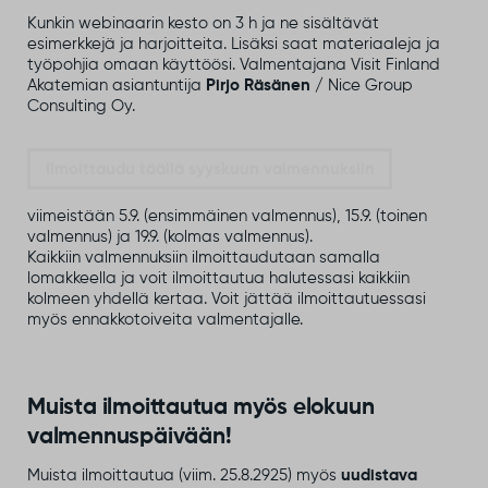
Kunkin webinaarin kesto on 3 h ja ne sisältävät
esimerkkejä ja harjoitteita. Lisäksi saat materiaaleja ja
työpohjia omaan käyttöösi. Valmentajana Visit Finland
Akatemian asiantuntija
Pirjo Räsänen
/ Nice Group
Consulting Oy.
Ilmoittaudu täällä syyskuun valmennuksiin
viimeistään 5.9. (ensimmäinen valmennus), 15.9. (toinen
valmennus) ja 19.9. (kolmas valmennus).
Kaikkiin valmennuksiin ilmoittaudutaan samalla
lomakkeella ja voit ilmoittautua halutessasi kaikkiin
kolmeen yhdellä kertaa. Voit jättää ilmoittautuessasi
myös ennakkotoiveita valmentajalle.
Muista ilmoittautua myös elokuun
valmennuspäivään!
Muista ilmoittautua (viim. 25.8.2925) myös
uudistava