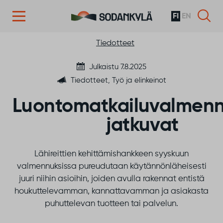
FI
EN
Siirry sisältöön
Tiedotteet
Julkaistu 7.8.2025
Tiedotteet, Työ ja elinkeinot
Luontomatkailuvalmenn
jatkuvat
Lähireittien kehittämishankkeen syyskuun
valmennuksissa pureudutaan käytännönläheisesti
juuri niihin asioihin, joiden avulla rakennat entistä
houkuttelevamman, kannattavamman ja asiakasta
puhuttelevan tuotteen tai palvelun.