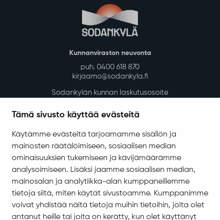
Kunnanviraston neuvonta
puh. 0400 618 870
kirjaamo@sodankyla.fi
Sodankylän kunnan laskutusosoite
Tietosuoja
Tämä sivusto käyttää evästeitä
Saavutettavuus
Käytämme evästeitä tarjoamamme sisällön ja
Asiakirjajulkisuuskuvaus
mainosten räätälöimiseen, sosiaalisen median
Evästeiden hallinta
ominaisuuksien tukemiseen ja kävijämäärämme
analysoimiseen. Lisäksi jaamme sosiaalisen median,
Yhteystiedot
mainosalan ja analytiikka-alan kumppaneillemme
Jäämerentie 1, 99601 Sodankylä
tietoja siitä, miten käytät sivustoamme. Kumppanimme
voivat yhdistää näitä tietoja muihin tietoihin, joita olet
Kaikki yhteystiedot
antanut heille tai joita on kerätty, kun olet käyttänyt