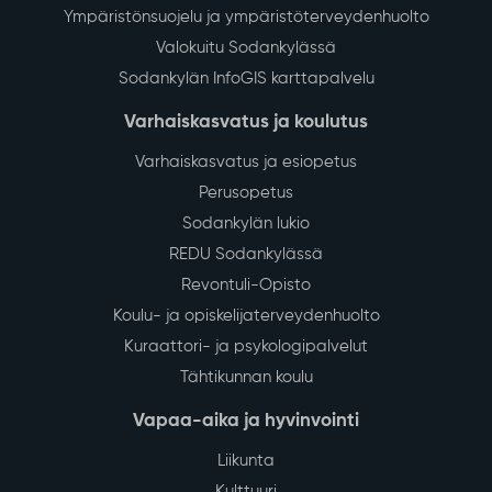
Ympäristönsuojelu ja ympäristöterveydenhuolto
Valokuitu Sodankylässä
Sodankylän InfoGIS karttapalvelu
Varhaiskasvatus ja koulutus
Varhaiskasvatus ja esiopetus
Perusopetus
Sodankylän lukio
REDU Sodankylässä
Revontuli-Opisto
Koulu- ja opiskelijaterveydenhuolto
Kuraattori- ja psykologipalvelut
Tähtikunnan koulu
Vapaa-aika ja hyvinvointi
Liikunta
Kulttuuri