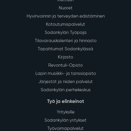
Nuoret
Hyvinvoinnin ja terveyden edistäminen
Kotoutumispalvelut
Sodankylän Työpaja
Tilavarauskalenteri ja hinnasto
Tapahtumat Sodankylässä
Kirjasto
Revontuli-Opisto
Lapin musiikki- ja tanssiopisto
Järjestöt ja niiden palvelut
Sodankylän perhekeskus
Työ ja elinkeinot
Yrityksille
Sodankylän yritykset
Työvoimapalvelut