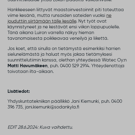
Hankkeeseen liittyvät maastoinvestoinnit piti toteuttaa
viime kesänä, mutta runsaiden sateiden vuoksi
ne
jouduttiin siirtämään tälle kesälle
. Nyt työt ovat
käynnistyneet ja ne kestävät ensi viikon loppupuolelle.
Tänä aikana Luiron varrella näkyy hieman
tavanomaisesta poikkeavaa veneilyä ja liikettä.
Jos koet, että sinulla on tietämystä esimerkiksi harrien
sielunelämästä ja haluat myös jakaa tietämyksesi
suunnittelutiimin kanssa, olethan yhteydessä Watec Oy:n
Matti Havumäkeen
, puh. 0400 529 2914. Yhteydenottoja
toivotaan ilta-aikaan.
Lisätiedot:
Yhdyskuntatekniikan päällikkö Jani Kiemunki, puh. 0400
396 735, jani.kiemunki@sodankyla.fi
EDIT 28.6.2024: Kuva vaihdettu.