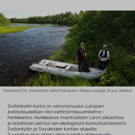
Torstaina 27.6. inventoitiin väliä Koskipuoli–Räpsyvuopaja. (Kuva: Watec)
Sodankylän kunta on vetovastuussa
Luirojoen
kalataloudellisen tilan kehittämissuunnitelma
-
hankkeesta. Hankkeessa inventoidaan Luiron jokiuomaa
ja laaditaan selvitys sen ekologisista kunnostustarpeista
Sodankylän ja Savukosken kuntien alueella.
Suunnittelualue yltää Lokan padolta Vaikosnivalle.