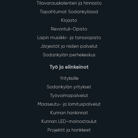
13–16 vesijohtoverkoston saneerauksen vuoksi.
Lue lisää
Muutoksia Sodankylän asiointi- ja
28
palveluliikenteeseen sekä
July
paikallisliikenteeseen elokuun alusta
alkaen
Sodankylän kunnan asiointi- ja palveluliikenteessä
sekä paikallisliikenteessä tapahtuu muutoksia