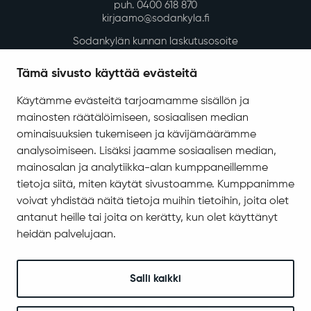
Kunnan vuokra-asunnot
Kadut, reitit, yleiset alueet ja liikenne
Vesi-, energia- ja jätehuolto
Tilapalvelut
Tämä sivusto käyttää evästeitä
Ympäristö ja luonto
Käytämme evästeitä tarjoamamme sisällön ja
Ympäristönsuojelu ja ympäristöterveydenhuolto
mainosten räätälöimiseen, sosiaalisen median
Valokuitu Sodankylässä
ominaisuuksien tukemiseen ja kävijämäärämme
Sodankylän InfoGIS karttapalvelu
analysoimiseen. Lisäksi jaamme sosiaalisen median,
mainosalan ja analytiikka-alan kumppaneillemme
Varhaiskasvatus ja koulutus
tietoja siitä, miten käytät sivustoamme. Kumppanimme
Varhaiskasvatus ja esiopetus
voivat yhdistää näitä tietoja muihin tietoihin, joita olet
antanut heille tai joita on kerätty, kun olet käyttänyt
Perusopetus
heidän palvelujaan.
Sodankylän lukio
REDU Sodankylässä
Revontuli-Opisto
Salli kaikki
Koulu- ja opiskelijaterveydenhuolto