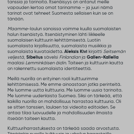
tanssia ja tarinoita. Itsenäisyys on antanut meille
vapauden kertoa omat tarinamme – ja juuri nämä
tarinat ovat tehneet Suomesta sellaisen kuin se on
tänään.
Maamme
-laulun sanoissa voimme kuulla suomalaisten
halun itsenäistyä. Itsenäistyminen lähti liikkeelle
suomalaisen kulttuurin kehittämisestä. Luotiin
suomalaista kirjallisuutta, suomalaista musiikkia ja
suomalaista kuvataidetta.
Aleksis Kivi
kirjoitti
Seitsemän
veljestä
,
Sibelius
sävelsi
Finlandian
ja
Gallen-Kallella
maalasi
Lemminkäisen äidin
. Taiteen ja kulttuurin kautta
on rakennettu suomalaista identiteettiä.
Meillä nuorilla on erityinen rooli kulttuurimme
kehittämisessä. Me emme ainoastaan jatka perinteitä.
Me luomme uutta kulttuuria. Me luomme uusia tarinoita.
Me luomme uudenlaista Suomea. Siksi on tärkeää, että
kaikilla nuorilla on mahdollisuus harrastaa kulttuuria. Oli
se sitten tanssien, laulaen tai videoita editoiden. Se
antaa tilaa luovuudelle ja mahdollisuuden ilmaista
itseään taiteen kautta.
Kulttuuriharrastuksesta on tärkeää saada arvostusta.