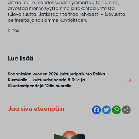
antaa meille mahdollisuuden ymmärtää toisiamme,
arvostaa menneisyyttämme ja rakentaa yhteistä
tulevaisuutta. Jatketaan tarinaa rohkeasti – luovuutta,
perinteitä ja toisiamme kunnioittaen.
Kiitos.
Lue lisää
Sodankylän vuoden 2024 kulttuuripalkinto Pekka
Kustulalle – kulttuuristipendejä 3:lle ja
liikuntastipendejä 12:lle nuorelle
F
T
W
S
Jaa sivu eteenpäin
a
w
h
h
c
i
a
a
e
t
t
r
b
t
s
e
o
e
A
o
r
p