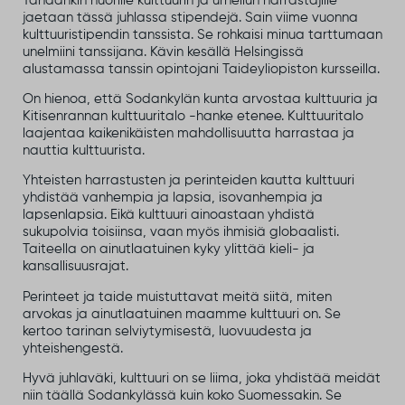
Tänäänkin nuorille kulttuurin ja urheilun harrastajille
jaetaan tässä juhlassa stipendejä. Sain viime vuonna
kulttuuristipendin tanssista. Se rohkaisi minua tarttumaan
unelmiini tanssijana. Kävin kesällä Helsingissä
alustamassa tanssin opintojani Taideyliopiston kursseilla.
On hienoa, että Sodankylän kunta arvostaa kulttuuria ja
Kitisenrannan kulttuuritalo -hanke etenee. Kulttuuritalo
laajentaa kaikenikäisten mahdollisuutta harrastaa ja
nauttia kulttuurista.
Yhteisten harrastusten ja perinteiden kautta kulttuuri
yhdistää vanhempia ja lapsia, isovanhempia ja
lapsenlapsia. Eikä kulttuuri ainoastaan yhdistä
sukupolvia toisiinsa, vaan myös ihmisiä globaalisti.
Taiteella on ainutlaatuinen kyky ylittää kieli- ja
kansallisuusrajat.
Perinteet ja taide muistuttavat meitä siitä, miten
arvokas ja ainutlaatuinen maamme kulttuuri on. Se
kertoo tarinan selviytymisestä, luovuudesta ja
yhteishengestä.
Hyvä juhlaväki, kulttuuri on se liima, joka yhdistää meidät
niin täällä Sodankylässä kuin koko Suomessakin. Se