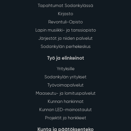
Tapahtumat Sodankylässä
Kirjasto
Revontuli-Opisto
Lapin musiikki- ja tanssiopisto
Järjestöt ja niiden palvelut
Sodankylän perhekeskus
Työ ja elinkeinot
Yrityksille
Sodankylän yritykset
Työvoimapalvelut
Maaseutu- ja lomituspalvelut
Kunnan hankinnat
Kunnan LED-mainostaulut
Projektit ja hankkeet
Kunta ja päätöksenteko