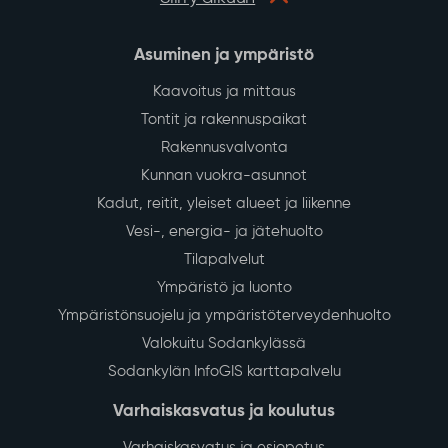
Asuminen ja ympäristö
Kaavoitus ja mittaus
Tontit ja rakennuspaikat
Rakennusvalvonta
Kunnan vuokra-asunnot
Kadut, reitit, yleiset alueet ja liikenne
Vesi-, energia- ja jätehuolto
Tilapalvelut
Ympäristö ja luonto
Ympäristönsuojelu ja ympäristöterveydenhuolto
Valokuitu Sodankylässä
Sodankylän InfoGIS karttapalvelu
Varhaiskasvatus ja koulutus
Varhaiskasvatus ja esiopetus