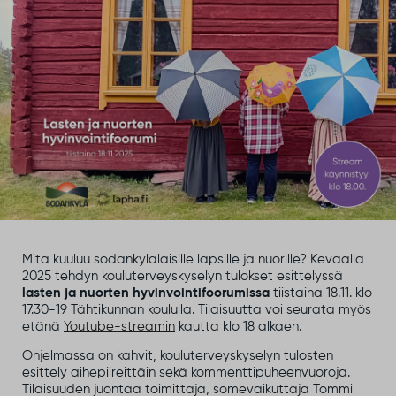
Mitä kuuluu sodankyläläisille lapsille ja nuorille? Keväällä
2025 tehdyn kouluterveyskyselyn tulokset esittelyssä
lasten ja nuorten hyvinvointifoorumissa
tiistaina 18.11. klo
17.30-19 Tähtikunnan koululla. Tilaisuutta voi seurata myös
etänä
Youtube-streamin
kautta klo 18 alkaen.
Ohjelmassa on kahvit, kouluterveyskyselyn tulosten
esittely aihepiireittäin sekä kommenttipuheenvuoroja.
Tilaisuuden juontaa toimittaja, somevaikuttaja Tommi