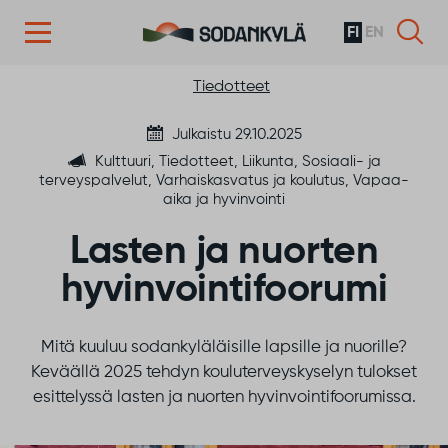
FI
EN
Siirry sisältöön
Tiedotteet
Julkaistu 29.10.2025
Kulttuuri, Tiedotteet, Liikunta, Sosiaali- ja
terveyspalvelut, Varhaiskasvatus ja koulutus, Vapaa-
aika ja hyvinvointi
Lasten ja nuorten
hyvinvointifoorumi
Mitä kuuluu sodankyläläisille lapsille ja nuorille?
Keväällä 2025 tehdyn kouluterveyskyselyn tulokset
esittelyssä lasten ja nuorten hyvinvointifoorumissa.