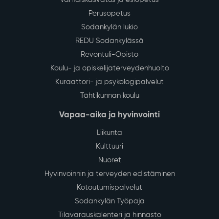
Perusopetus
Sodankylän lukio
REDU Sodankylässä
Revontuli-Opisto
Koulu- ja opiskelijaterveydenhuolto
Kuraattori- ja psykologipalvelut
Tähtikunnan koulu
Vapaa-aika ja hyvinvointi
Liikunta
Kulttuuri
Nuoret
Hyvinvoinnin ja terveyden edistäminen
Kotoutumispalvelut
Sodankylän Työpaja
Tilavarauskalenteri ja hinnasto