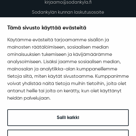
kirjaamo@sodankyla.fi
Sodankylän kunnan laskutusosoite
Tietosuoja
Tämä sivusto käyttää evästeitä
Saavutettavuus
Käytämme evästeitä tarjoamamme sisällön ja
Asiakirjajulkisuuskuvaus
mainosten räätälöimiseen, sosiaalisen median
Evästeiden hallinta
ominaisuuksien tukemiseen ja kävijämäärämme
analysoimiseen. Lisäksi jaamme sosiaalisen median,
Yhteystiedot
mainosalan ja analytiikka-alan kumppaneillemme
Jäämerentie 1, 99601 Sodankylä
tietoja siitä, miten käytät sivustoamme. Kumppanimme
Kaikki yhteystiedot
voivat yhdistää näitä tietoja muihin tietoihin, joita olet
antanut heille tai joita on kerätty, kun olet käyttänyt
Henkilökunnan intranet
heidän palvelujaan.
Anna palautetta
Seuraa meitä
Salli kaikki