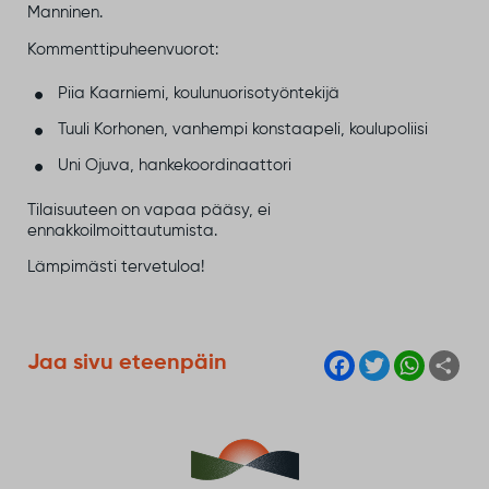
Manninen.
Kommenttipuheenvuorot:
Piia Kaarniemi, koulunuorisotyöntekijä
Tuuli Korhonen, vanhempi konstaapeli, koulupoliisi
Uni Ojuva, hankekoordinaattori
Tilaisuuteen on vapaa pääsy, ei
ennakkoilmoittautumista.
Lämpimästi tervetuloa!
F
T
W
S
Jaa sivu eteenpäin
a
w
h
h
c
i
a
a
e
t
t
r
b
t
s
e
o
e
A
o
r
p
k
p