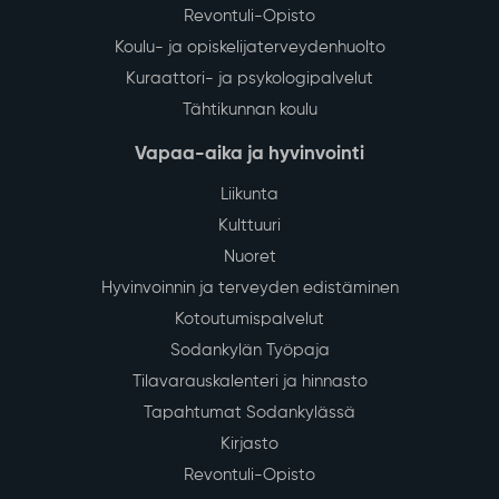
29
Vedenjakelussa katkos kirkonkylän
keskustan alueella tiistaina 4.8.
July
Sodankylän kirkonkylän keskustan alueella
talousveden jakelu keskeytyy tiistaina 4.8.2026 klo
13–16 vesijohtoverkoston saneerauksen vuoksi.
Lue lisää