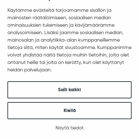
Ympäristö ja luonto
Käytämme evästeitä tarjoamamme sisällön ja
Ympäristönsuojelu ja ympäristöterveydenhuolto
mainosten räätälöimiseen, sosiaalisen median
Valokuitu Sodankylässä
ominaisuuksien tukemiseen ja kävijämäärämme
Sodankylän InfoGIS karttapalvelu
analysoimiseen. Lisäksi jaamme sosiaalisen median,
mainosalan ja analytiikka-alan kumppaneillemme
Varhaiskasvatus ja koulutus
tietoja siitä, miten käytät sivustoamme. Kumppanimme
Varhaiskasvatus ja esiopetus
voivat yhdistää näitä tietoja muihin tietoihin, joita olet
Perusopetus
antanut heille tai joita on kerätty, kun olet käyttänyt
heidän palvelujaan.
Sodankylän lukio
REDU Sodankylässä
Revontuli-Opisto
Salli kaikki
Koulu- ja opiskelijaterveydenhuolto
Kuraattori- ja psykologipalvelut
Kiellä
Tähtikunnan koulu
Vapaa-aika ja hyvinvointi
Näytä tiedot
Liikunta