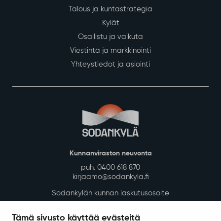
Näytä lisää
Siirry alkuun
Asuminen ja ympäristö
Kaavoitus ja mittaus
Tontit ja rakennuspaikat
Rakennusvalvonta
Kunnan vuokra-asunnot
Kadut, reitit, yleiset alueet ja liikenne
Vesi-, energia- ja jätehuolto
Tilapalvelut
Tämä sivusto käyttää evästeitä