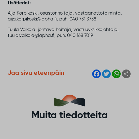
Lisätiedot:
Aija Korpikoski, osastonhoitaja, vastaanottotoiminta,
aija.korpikoski@lapha.fi, puh. 040 731 3738
Tuula Valkola, johtava hoitaja, vastuuyksikköjohtaja,
tuula.valkola@lapha.fi, puh. 040 168 7019
F
T
W
S
Jaa sivu eteenpäin
a
w
h
h
c
i
a
a
e
t
t
r
b
t
s
e
o
e
A
o
r
p
k
p
Muita tiedotteita