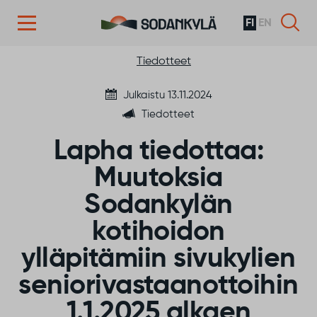
FI
EN
Siirry sisältöön
Tiedotteet
Julkaistu 13.11.2024
Tiedotteet
Lapha tiedottaa:
Muutoksia
Sodankylän
kotihoidon
ylläpitämiin sivukylien
seniorivastaanottoihin
1.1.2025 alkaen