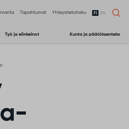
enranta
Tapahtumat
Yhteystietohaku
FI
EN
Työ ja elinkeinot
Kunta ja päätöksenteko
ko
y
sa-