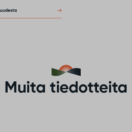
suudesta
Muita tiedotteita
Vaikuta Sodankylän
valaistuksen