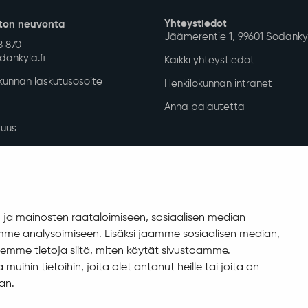
edistäminen
Kunnan han
Kotoutumispalvelut
Kunnan LE
olto
Sodankylän Työpaja
Projektit j
gipalvelut
Tilavarauskalenteri ja hinnasto
Tapahtumat Sodankylässä
Kirjasto
Revontuli-Opisto
Lapin musiikki- ja tanssiopisto
Järjestöt ja niiden palvelut
Sodankylän perhekeskus
ja mainosten räätälöimiseen, sosiaalisen median
me analysoimiseen. Lisäksi jaamme sosiaalisen median,
emme tietoja siitä, miten käytät sivustoamme.
ihin tietoihin, joita olet antanut heille tai joita on
Yhteystiedot
ton neuvonta
Jäämerentie 1, 99601 Sodanky
an.
8 870
ankyla.fi
Kaikki yhteystiedot