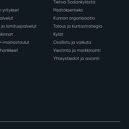
nkeinot
Kunta ja päätöksenteko
Tietoa Sodankylästä
 yritykset
Päätöksenteko
lvelut
Kunnan organisaatio
ja lomituspalvelut
Talous ja kuntastrategia