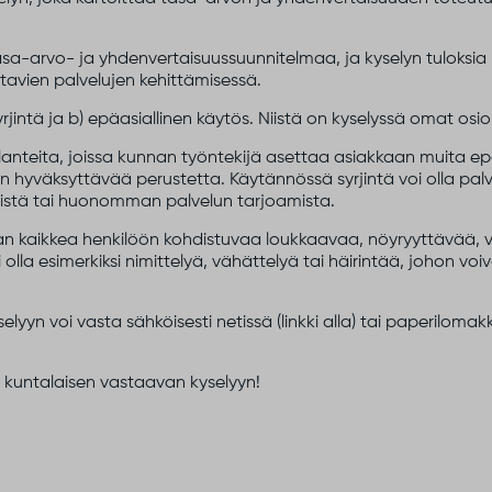
asa-arvo- ja yhdenvertaisuussuunnitelmaa, ja kyselyn tuloks
ttavien palvelujen kehittämisessä.
rjintä ja b) epäasiallinen käytös. Niistä on kyselyssä omat osi
 tilanteita, joissa kunnan työntekijä asettaa asiakkaan muita
man hyväksyttävää perustetta. Käytännössä syrjintä voi olla pa
istä tai huonomman palvelun tarjoamista.
taan kaikkea henkilöön kohdistuvaa loukkaavaa, nöyryyttävää, v
olla esimerkiksi nimittelyä, vähättelyä tai häirintää, johon voiv
elyyn voi vasta sähköisesti netissä (linkki alla) tai paperilomakk
untalaisen vastaavan kyselyyn!