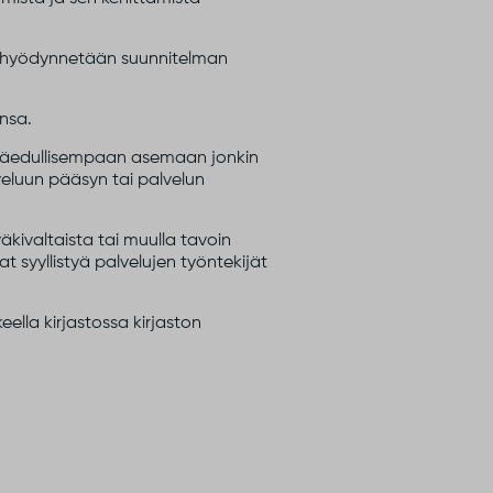
ia hyödynnetään suunnitelman
onsa.
 epäedullisempaan asemaan jonkin
lveluun pääsyn tai palvelun
äkivaltaista tai muulla tavoin
at syyllistyä palvelujen työntekijät
eella kirjastossa kirjaston