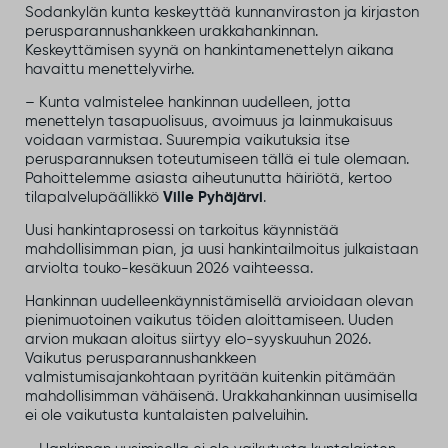
Sodankylän kunta keskeyttää kunnanviraston ja kirjaston
perusparannushankkeen urakkahankinnan.
Keskeyttämisen syynä on hankintamenettelyn aikana
havaittu menettelyvirhe.
– Kunta valmistelee hankinnan uudelleen, jotta
menettelyn tasapuolisuus, avoimuus ja lainmukaisuus
voidaan varmistaa. Suurempia vaikutuksia itse
perusparannuksen toteutumiseen tällä ei tule olemaan.
Pahoittelemme asiasta aiheutunutta häiriötä, kertoo
tilapalvelupäällikkö
Ville Pyhäjärvi
.
Uusi hankintaprosessi on tarkoitus käynnistää
mahdollisimman pian, ja uusi hankintailmoitus julkaistaan
arviolta touko-kesäkuun 2026 vaihteessa.
Hankinnan uudelleenkäynnistämisellä arvioidaan olevan
pienimuotoinen vaikutus töiden aloittamiseen. Uuden
arvion mukaan aloitus siirtyy elo-syyskuuhun 2026.
Vaikutus perusparannushankkeen
valmistumisajankohtaan pyritään kuitenkin pitämään
mahdollisimman vähäisenä. Urakkahankinnan uusimisella
ei ole vaikutusta kuntalaisten palveluihin.