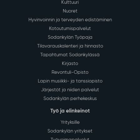
29
Vedenjakelussa katkos kirkonkylän
keskustan alueella tiistaina 4.8.
July
Sodankylän kirkonkylän keskustan alueella
talousveden jakelu keskeytyy tiistaina 4.8.2026 klo
13–16 vesijohtoverkoston saneerauksen vuoksi.
Lue lisää