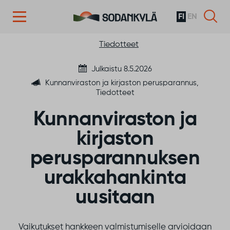
FI
EN
Siirry sisältöön
Tiedotteet
Julkaistu 8.5.2026
Kunnanviraston ja kirjaston perusparannus,
Tiedotteet
Kunnanviraston ja
kirjaston
perusparannuksen
urakkahankinta
uusitaan
Vaikutukset hankkeen valmistumiselle arvioidaan