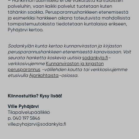
– Hankinnan uusimisella ei ole vaikutusta kuntalaisten
palveluihin, vaan kaikki palvelut tuotetaan kuten
tähänkin saakka. Perusparannushankkeen etenemisestä
ja esimerkiksi hankkeen aikana toteutuvista mahdollisista
toimipistemuutoksista tiedotetaan kuntalaisia erikseen,
Pyhäjärvi kertoo.
Sodankylän kunta kertoo kunnanviraston ja kirjaston
perusparannushankkeen etenemisestä kanavissaan. Voit
seurata hanketta koskevia uutisia
sodankyla.fi
-
verkkosivujemme
Kunnanviraston ja kirjaston
perusparannus
-välilehden kautta tai verkkosivujemme
etusivulla
Ajankohtaista
-osiossa.
Kiinnostuitko? Kysy lisää!
Ville Pyhäjärvi
Tilapalvelupäällikkö
p. 040 197 5846
ville.pyhajarvi@sodankyla.fi