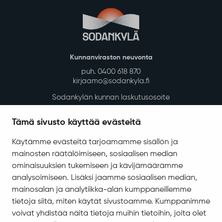
Asuminen ja ympäristö
Kaavoitus ja mittaus
Tontit ja rakennuspaikat
Rakennusvalvonta
Kunnan vuokra-asunnot
Kadut, reitit, yleiset alueet ja liikenne
Vesi-, energia- ja jätehuolto
Tilapalvelut
Tämä sivusto käyttää evästeitä
Ympäristö ja luonto
Käytämme evästeitä tarjoamamme sisällön ja
Ympäristönsuojelu ja ympäristöterveydenhuolto
mainosten räätälöimiseen, sosiaalisen median
Valokuitu Sodankylässä
ominaisuuksien tukemiseen ja kävijämäärämme
Sodankylän InfoGIS karttapalvelu
analysoimiseen. Lisäksi jaamme sosiaalisen median,
mainosalan ja analytiikka-alan kumppaneillemme
Varhaiskasvatus ja koulutus
tietoja siitä, miten käytät sivustoamme. Kumppanimme
Varhaiskasvatus ja esiopetus
voivat yhdistää näitä tietoja muihin tietoihin, joita olet