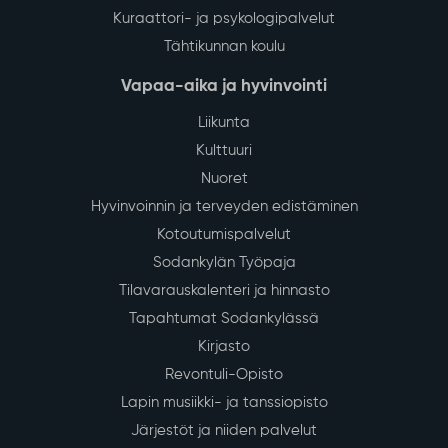
Kuraattori- ja psykologipalvelut
Tähtikunnan koulu
Vapaa-aika ja hyvinvointi
Liikunta
Kulttuuri
Nuoret
Hyvinvoinnin ja terveyden edistäminen
Kotoutumispalvelut
Sodankylän Työpaja
Tilavarauskalenteri ja hinnasto
Tapahtumat Sodankylässä
Kirjasto
Revontuli-Opisto
Lapin musiikki- ja tanssiopisto
Järjestöt ja niiden palvelut