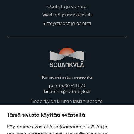
Osallistu ja vaikuta
Viestintä ja markkinointi
Yhteystiedot ja asiointi
Kunnanviraston neuvonta
puh. 0400 618 870
kirjaamo@sodankyla.fi
Sodankylän kunnan laskutusosoite
Tietosuoja
Tämä sivusto käyttää evästeitä
Saavutettavuus
Käytämme evästeitä tarjoamamme sisällön ja
Asiakirjajulkisuuskuvaus