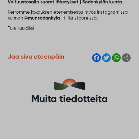
Valtuustosalin suorat lähetykset | Sodankylän kunta
Kerromme kokouksen etenemisestä myös Instagramissa
kunnan
@munsodankyla
-tilillä stooreissa.
Tule kuulolle!
F
T
W
S
Jaa sivu eteenpäin
a
w
h
h
c
i
a
a
e
t
t
r
b
t
s
e
o
e
A
o
r
p
k
p
Muita tiedotteita