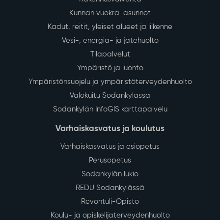
Kunnan vuokra-asunnot
Kadut, reitit, yleiset alueet ja liikenne
Vesi-, energia- ja jätehuolto
Tilapalvelut
Ympäristö ja luonto
Ympäristönsuojelu ja ympäristöterveydenhuolto
Valokuitu Sodankylässä
Sodankylän InfoGIS karttapalvelu
Varhaiskasvatus ja koulutus
Varhaiskasvatus ja esiopetus
Perusopetus
Sodankylän lukio
REDU Sodankylässä
Revontuli-Opisto
Koulu- ja opiskelijaterveydenhuolto