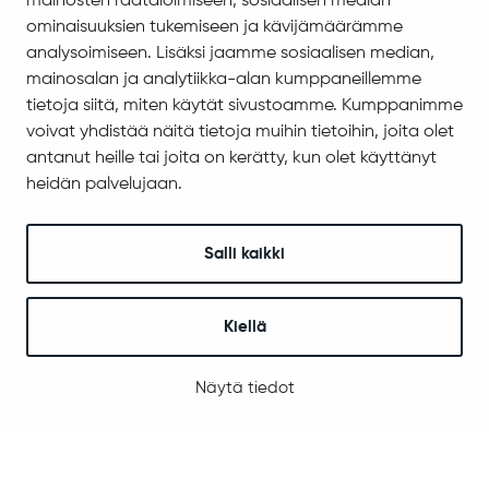
mainosten räätälöimiseen, sosiaalisen median
Evästeiden hallinta
ominaisuuksien tukemiseen ja kävijämäärämme
analysoimiseen. Lisäksi jaamme sosiaalisen median,
Yhteystiedot
mainosalan ja analytiikka-alan kumppaneillemme
Jäämerentie 1, 99601 Sodankylä
tietoja siitä, miten käytät sivustoamme. Kumppanimme
voivat yhdistää näitä tietoja muihin tietoihin, joita olet
Kaikki yhteystiedot
antanut heille tai joita on kerätty, kun olet käyttänyt
Henkilökunnan intranet
heidän palvelujaan.
Anna palautetta
Seuraa meitä
Salli kaikki
Kiellä
© 2025 Sodankylä
Digi- ja mainostoimisto Höyry Rovaniemi ja Oulu
Näytä tiedot