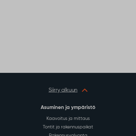
Siirry alkuun
Asuminen ja ympäristö
Kaavoitus ja mittaus
Tontit ja rakennuspaikat
Rakennusvalvonta