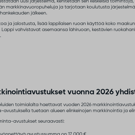
tataan uusi järjestelmä, kehitetään sen keskeisiä toimintoja
dään markkinavuoropuheluja ja tarjotaan koulutusta järjestelm
a hankekauden jälkeen.
toa ja jalostusta, lisää lappilaisen ruoan käyttöä koko maak
 Lappi vahvistavat asemaansa lähiruoan, kestävien ruokahan
.
kinointiavustukset vuonna 2026 yhdist
iden toimialalta haettavat vuoden 2026 markkinointiavustukse
ta-avustuksella tuetaan alueen elinkeinojen markkinointia ja eli
minta-avustukset seuraavasti:
myönnettävä avustussumma on 17 000 €.