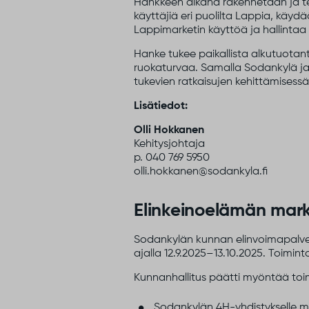
Hankkeen aikana rakennetaan ja tes
käyttäjiä eri puolilta Lappia, käy
Lappimarketin käyttöä ja hallinta
Hanke tukee paikallista alkutuotan
ruokaturvaa. Samalla Sodankylä ja
tukevien ratkaisujen kehittämisessä
Lisätiedot:
Olli Hokkanen
Kehitysjohtaja
p. 040 769 5950
olli.hokkanen@sodankyla.fi
Elinkeinoelämän mark
Sodankylän kunnan elinvoimapalvelu
ajalla 12.9.2025–13.10.2025. Toimin
Kunnanhallitus päätti myöntää toi
Sodankylän 4H-yhdistykselle 