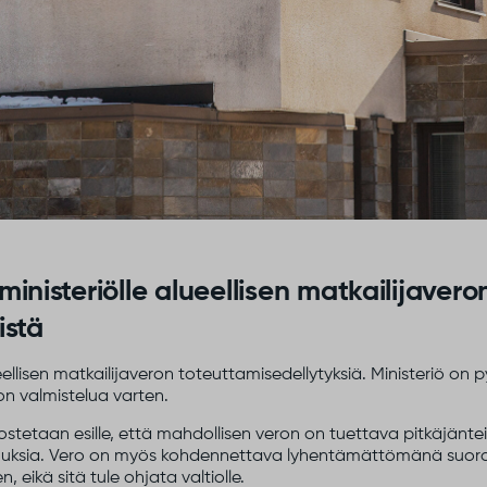
inisteriölle alueellisen matkailijavero
istä
ueellisen matkailijaveron toteuttamisedellytyksiä. Ministeriö o
on valmistelua varten.
etaan esille, että mahdollisen veron on tuettava pitkäjäntei
nnuksia. Vero on myös kohdennettava lyhentämättömänä suoraa
 eikä sitä tule ohjata valtiolle.