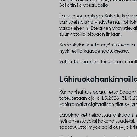
Sakatin kaivosalueelle.
Lausunnon mukaan Sakatin kaivosal
vaihtoehtoisina yhdysteinä. Pohjoine
valtatiehen 4. Eteläinen yhdystievaih
suunnitteilla olevaan linjaan.
Sodankylän kunta myös toteaa laus
hyvin esillä kaavaehdotuksessa.
Voit tutustua koko lausuntoon
tääl
Lähiruokahankinnoill
Kunnanhallitus päätti, että Sodan
toteutetaan ajalla 1.5.2026–31.10.
kehittämällä digitaalinen tilaus- j
Lappimarket helpottaa lähiruoan han
häiriönkestäväksi kokonaisuudeksi
saatavuutta myös poikkeus- ja kriisi