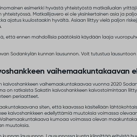
inomainen esimerkki hyvästä yhteistyöstä matkailualan yrittäj
 yhteistyössä. Matkailijavero ei ole yksinkertainen asia ja palj
 ajatus kuulostaakin hyvältä. Asiaan liittyy vielä paljon riskej
n
.
 että ennen mahdollisia päätöksiä käydään laaja vuoropuhelu
 olevan Sodankylän kunnan lausunnon. Voit tutustua lausuntoo
ivoshankkeen vaihemaakuntakaavan e
katin kaivoshankkeen vaihemaakuntakaavaa vuonna 2020 Sodan
on ratkaista Sakatin kaivoshankkeen kaivostoimintaan liittyv
teen periaatteet.
untakaavana siten, että kaavassa käsitellään lähtökohtaise
ee kaivoshankkeen edellyttämiä muutoksia voimassa oleva
. Vaihemaakuntakaava kumoaa voimassa olevan maakuntakaava
n muutoksia.
 kunnan lausunnon. Lausunnossa kunta kiinnittää erityistä hu