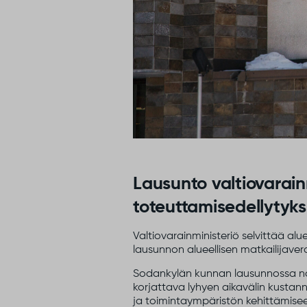
Lausunto valtiovarainm
toteuttamisedellytyks
Valtiovarainministeriö selvittää al
lausunnon alueellisen matkailijaver
Sodankylän kunnan lausunnossa nost
korjattava lyhyen aikavälin kusta
ja toimintaympäristön kehittämiseen,