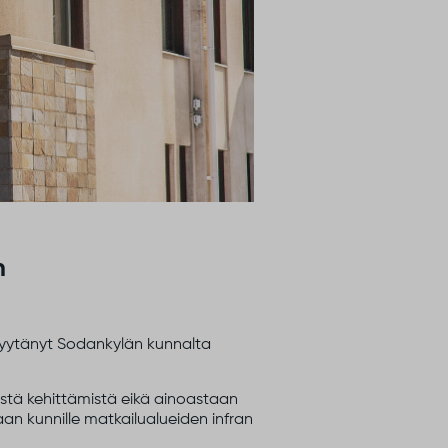
n
n pyytänyt Sodankylän kunnalta
stä kehittämistä eikä ainoastaan
n kunnille matkailualueiden infran