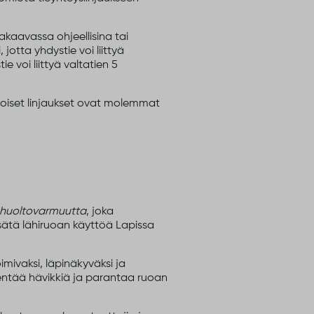
kaavassa ohjeellisina tai
jotta yhdystie voi liittyä
e voi liittyä valtatien 5
toiset linjaukset ovat molemmat
a huoltovarmuutta
, joka
sätä lähiruoan käyttöä Lapissa
mivaksi, läpinäkyväksi ja
hentää hävikkiä ja parantaa ruoan