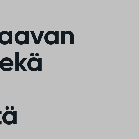
kaavan
sekä
tä