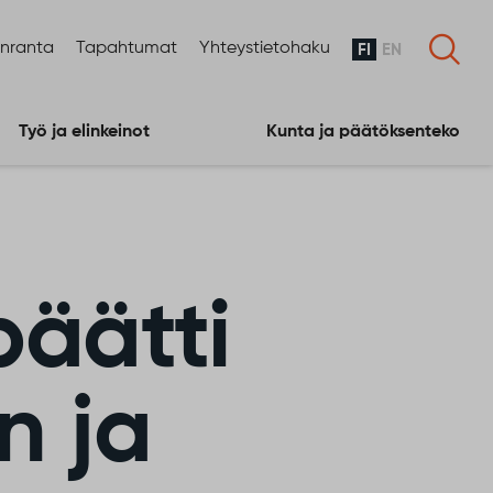
enranta
Tapahtumat
Yhteystietohaku
FI
EN
Työ ja elinkeinot
Kunta ja päätöksenteko
päätti
n ja