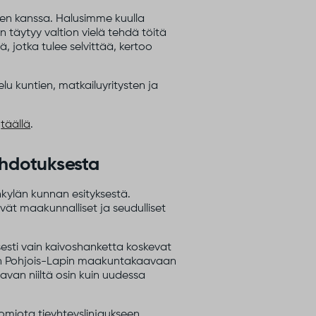
ien kanssa. Halusimme kuulla
on täytyy valtion vielä tehdä töitä
ä, jotka tulee selvittää, kertoo
 kuntien, matkailuyritysten ja
n
täällä
.
hdotuksesta
kylän kunnan esityksestä.
ät maakunnalliset ja seudulliset
sti vain kaivoshanketta koskevat
an Pohjois-Lapin maakuntakaavaan
n niiltä osin kuin uudessa
omiota tieyhteyslinjaukseen