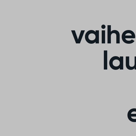
vaih
la