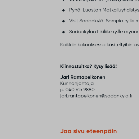
Pyhä-Luoston Matkailuyhdisty
Visit Sodankylä-Sompio ry:ll
Sodankylän Likiliike ry:lle my
Kaikkiin kokouksessa käsiteltyihin 
Kiinnostuitko? Kysy lisää!
Jari Rantapelkonen
Kunnanjohtaja
p. 040 615 9880
jari.rantapelkonen@sodankyla.fi
Jaa sivu eteenpäin