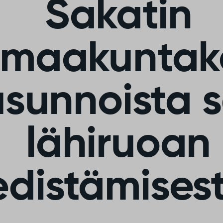
Sakatin
emaakunta
usunnoista 
lähiruoan
edistämises