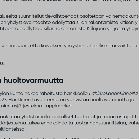
ueelta suunnitellut tievaihtoehdot osoitetaan vaihemaakunta
n yhdystievaihtoehto edellyttää sillan rakentamista Kitisen yli, 
toehto edellyttää sillan rakentamista Kelujoen yli, jotta yhdysti
unnossaan, että kaivoksen yhdystien ohjeelliset tai vaihtoeh
lä.
a huoltovarmuutta
kylän kunta hakee rahoitusta hankkeelle
Lähiruokahankinnoill
2027. Hankkeen tavoitteena on vahvistaa huoltovarmuutta ja li
a toimitusjärjestelmä Lappimarket.
kintaa yhdistämällä paikalliset tuottajat ja ruoan ostajat toi
. Järjestelmä tukee ennakointia ja tuotannonsuunnittelua, vä
tilanteissa.