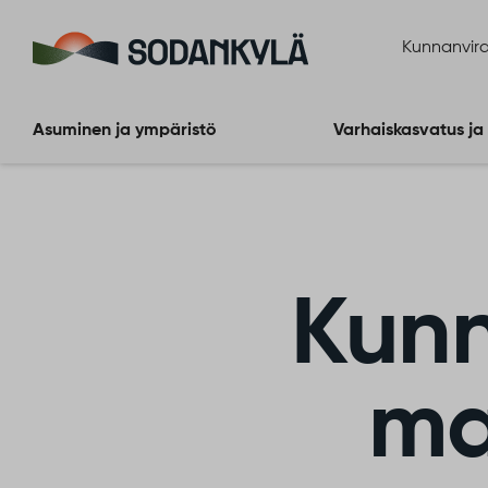
Siirry sisältöön
Kunnanvira
Asuminen ja ympäristö
Varhaiskasvatus ja
Kunn
ma