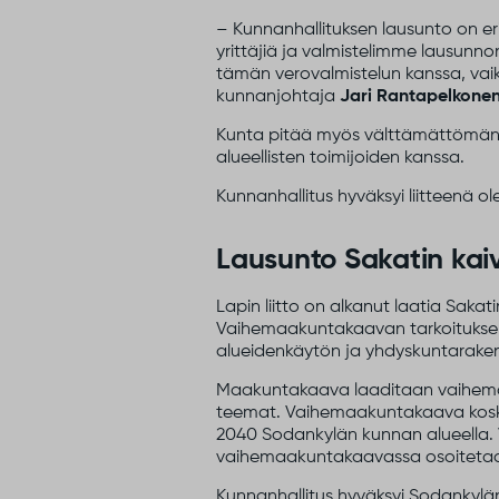
– Kunnanhallituksen lausunto on er
yrittäjiä ja valmistelimme lausunnon
tämän verovalmistelun kanssa, vaikka
kunnanjohtaja
Jari Rantapelkone
Kunta pitää myös välttämättömänä,
alueellisten toimijoiden kanssa.
Kunnanhallitus hyväksyi liitteenä
Lausunto Sakatin ka
Lapin liitto on alkanut laatia Sa
Vaihemaakuntakaavan tarkoituksena 
alueidenkäytön ja yhdyskuntaraken
Maakuntakaava laaditaan vaihemaak
teemat. Vaihemaakuntakaava kosk
2040 Sodankylän kunnan alueella
vaihemaakuntakaavassa osoitetaa
Kunnanhallitus hyväksyi Sodankylän