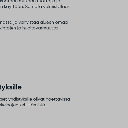
, kootaan mukaan tuottajia ja
än käyttöön. Samalla valmistellaan
unnassa ja vahvistaa alueen omaa
kintojen ja huoltovarmuutta
yksille
t yhdistyksille olivat haettavissa
nkeinojen kehittämistä.