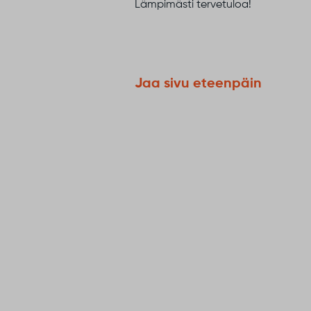
Lämpimästi tervetuloa!
Jaa sivu eteenpäin