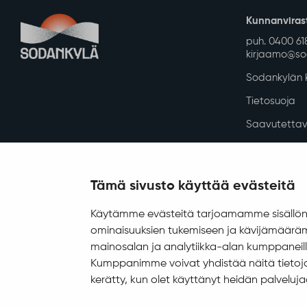
Kunnanviras
puh. 0400 61
kirjaamo@sod
Sodankylän k
Tietosuoja
Saavutettav
Asiakirjajulk
Evästeiden h
Tämä sivusto käyttää evästeitä
Digi- ja mainostoimisto Höyry Rovaniemi ja Oulu
© 2025 Sodankylä
Käytämme evästeitä tarjoamamme sisällön 
ominaisuuksien tukemiseen ja kävijämääräm
mainosalan ja analytiikka-alan kumppaneill
Kumppanimme voivat yhdistää näitä tietoja mu
kerätty, kun olet käyttänyt heidän palveluja