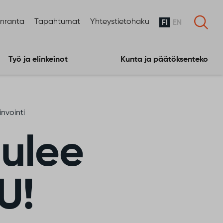
enranta
Tapahtumat
Yhteystietohaku
FI
EN
Työ ja elinkeinot
Kunta ja päätöksenteko
invointi
tulee
U!