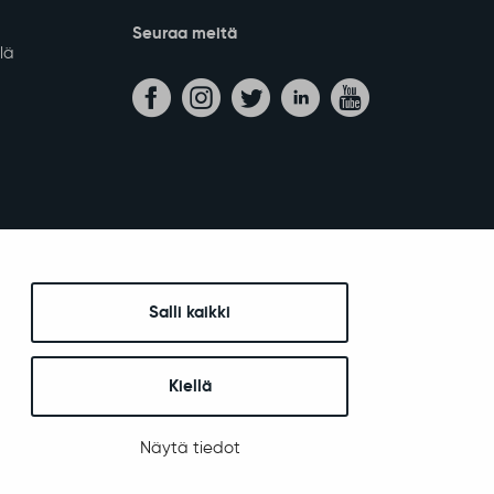
Seuraa meitä
lä
Salli kaikki
Kiellä
Näytä tiedot