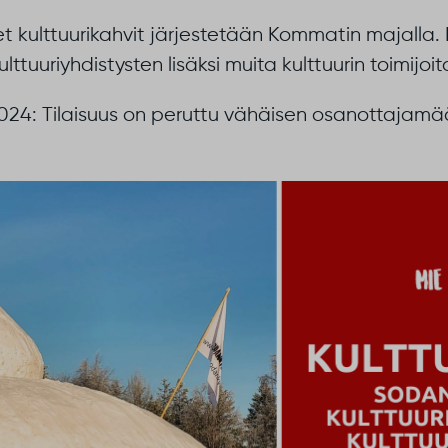
t kulttuurikahvit järjestetään Kommatin majalla
ulttuuriyhdistysten lisäksi muita kulttuurin toimijoit
024: Tilaisuus on peruttu vähäisen osanottajamä