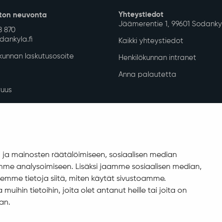
Yhteystiedot
ton neuvonta
Jäämerentie 1, 99601 Sodanky
8 870
ankyla.fi
Kaikki yhteystiedot
unnan laskutusosoite
Henkilökunnan intranet
Anna palautetta
uus
isuuskuvaus
allinta
ja mainosten räätälöimiseen, sosiaalisen median
me analysoimiseen. Lisäksi jaamme sosiaalisen median,
emme tietoja siitä, miten käytät sivustoamme.
ihin tietoihin, joita olet antanut heille tai joita on
an.