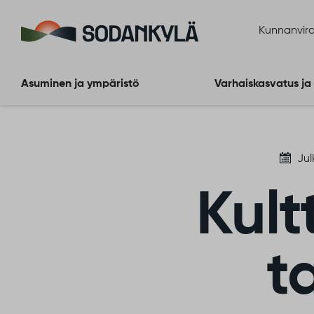
Siirry sisältöön
Kunnanvira
Asuminen ja ympäristö
Varhaiskasvatus ja
Jul
Kult
t