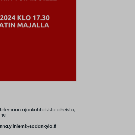
ustelemaan ajankohtaisista aiheista,
19.
nna.yliniemi@sodankyla.fi