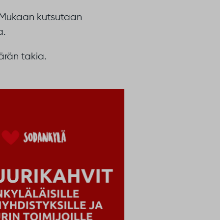
. Mukaan kutsutaan
a.
ärän takia.