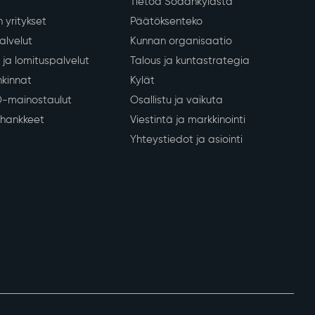
Tietoa Sodankylästä
 yritykset
Päätöksenteko
lvelut
Kunnan organisaatio
ja lomituspalvelut
Talous ja kuntastrategia
kinnat
Kylät
D-mainostaulut
Osallistu ja vaikuta
a hankkeet
Viestintä ja markkinointi
Yhteystiedot ja asiointi