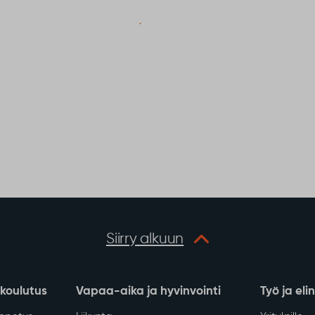
Siirry alkuun
 koulutus
Vapaa-aika ja hyvinvointi
Työ ja eli