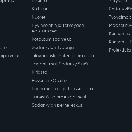
iopetus
Liikunta
Yrityksille
Kulttuuri
Sodankylän
Nuoret
Työvoimapa
Hyvinvoinnin ja terveyden
Maaseutu- 
edistäminen
Kunnan han
Kotoutumispalvelut
Kunnan LE
olto
Sodankylän Työpaja
Projektit j
gipalvelut
Tilavarauskalenteri ja hinnasto
Tapahtumat Sodankylässä
Kirjasto
Revontuli-Opisto
Lapin musiikki- ja tanssiopisto
Järjestöt ja niiden palvelut
Sodankylän perhekeskus