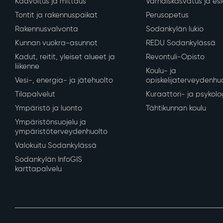
Kaavoitus ja mittaus
Varhaiskasvatus ja es
Tontit ja rakennuspaikat
Perusopetus
Rakennusvalvonta
Sodankylän lukio
Kunnan vuokra-asunnot
REDU Sodankylässä
Kadut, reitit, yleiset alueet ja
Revontuli-Opisto
liikenne
Koulu- ja
Vesi-, energia- ja jätehuolto
opiskelijaterveydenhu
Tilapalvelut
Kuraattori- ja psykolo
Ympäristö ja luonto
Tähtikunnan koulu
Ympäristönsuojelu ja
ympäristöterveydenhuolto
Valokuitu Sodankylässä
Sodankylän InfoGIS
karttapalvelu