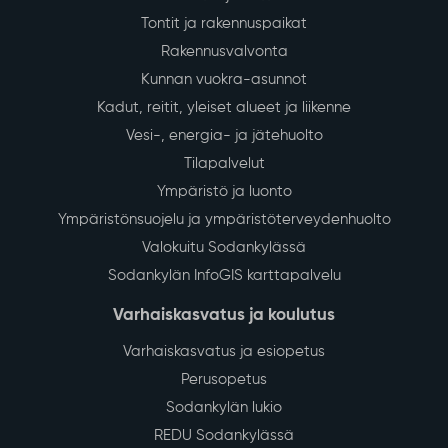
Tontit ja rakennuspaikat
Rakennusvalvonta
Kunnan vuokra-asunnot
Kadut, reitit, yleiset alueet ja liikenne
Vesi-, energia- ja jätehuolto
Tilapalvelut
Ympäristö ja luonto
Ympäristönsuojelu ja ympäristöterveydenhuolto
Valokuitu Sodankylässä
Sodankylän InfoGIS karttapalvelu
Varhaiskasvatus ja koulutus
Varhaiskasvatus ja esiopetus
Perusopetus
Sodankylän lukio
REDU Sodankylässä