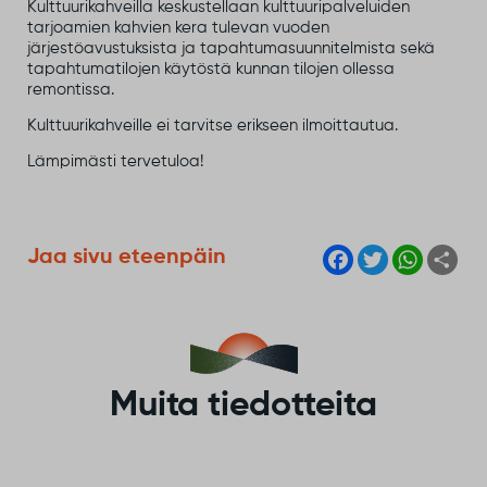
Kulttuurikahveilla keskustellaan kulttuuripalveluiden
tarjoamien kahvien kera tulevan vuoden
järjestöavustuksista ja tapahtumasuunnitelmista sekä
tapahtumatilojen käytöstä kunnan tilojen ollessa
remontissa.
Kulttuurikahveille ei tarvitse erikseen ilmoittautua.
Lämpimästi tervetuloa!
F
T
W
S
Jaa sivu eteenpäin
a
w
h
h
c
i
a
a
e
t
t
r
b
t
s
e
o
e
A
o
r
p
k
p
Muita tiedotteita