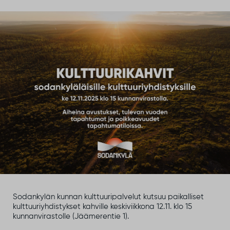
Sodankylän kunnan kulttuuripalvelut kutsuu paikalliset
kulttuuriyhdistykset kahville keskiviikkona 12.11. klo 15
kunnanvirastolle (Jäämerentie 1).