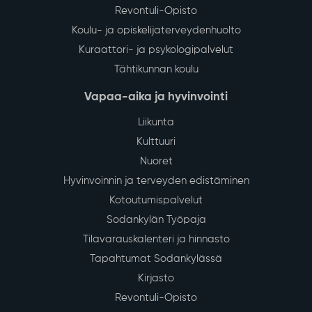
Revontuli-Opisto
Koulu- ja opiskelijaterveydenhuolto
Kuraattori- ja psykologipalvelut
Tähtikunnan koulu
Vapaa-aika ja hyvinvointi
Liikunta
Kulttuuri
Nuoret
Hyvinvoinnin ja terveyden edistäminen
Kotoutumispalvelut
Sodankylän Työpaja
Tilavarauskalenteri ja hinnasto
Tapahtumat Sodankylässä
Kirjasto
Revontuli-Opisto