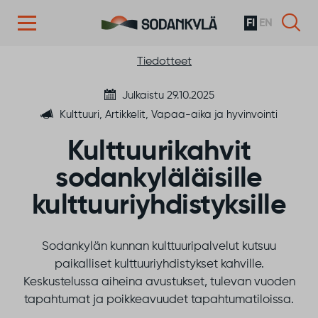
FI
EN
Siirry sisältöön
Tiedotteet
Julkaistu 29.10.2025
Kulttuuri, Artikkelit, Vapaa-aika ja hyvinvointi
Kulttuurikahvit
sodankyläläisille
kulttuuriyhdistyksille
Sodankylän kunnan kulttuuripalvelut kutsuu
paikalliset kulttuuriyhdistykset kahville.
Keskustelussa aiheina avustukset, tulevan vuoden
tapahtumat ja poikkeavuudet tapahtumatiloissa.