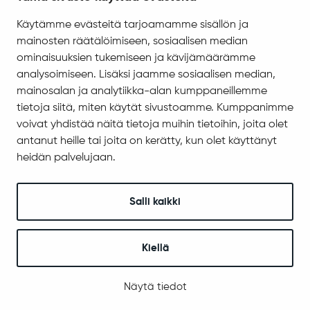
Saavutettavuus
Käytämme evästeitä tarjoamamme sisällön ja
Asiakirjajulkisuuskuvaus
mainosten räätälöimiseen, sosiaalisen median
Evästeiden hallinta
ominaisuuksien tukemiseen ja kävijämäärämme
analysoimiseen. Lisäksi jaamme sosiaalisen median,
Yhteystiedot
mainosalan ja analytiikka-alan kumppaneillemme
Jäämerentie 1, 99601 Sodankylä
tietoja siitä, miten käytät sivustoamme. Kumppanimme
Kaikki yhteystiedot
voivat yhdistää näitä tietoja muihin tietoihin, joita olet
antanut heille tai joita on kerätty, kun olet käyttänyt
Henkilökunnan intranet
heidän palvelujaan.
Anna palautetta
Seuraa meitä
Salli kaikki
Kiellä
© 2025 Sodankylä
Digi- ja mainostoimisto Höyry Rovaniemi ja Oulu
Näytä tiedot