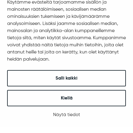
Käytämme evästeitä tarjoamamme sisällön ja
Asiakirjajulkisuuskuvaus
mainosten räätälöimiseen, sosiaalisen median
Evästeiden hallinta
ominaisuuksien tukemiseen ja kävijämäärämme
analysoimiseen. Lisäksi jaamme sosiaalisen median,
Yhteystiedot
mainosalan ja analytiikka-alan kumppaneillemme
Jäämerentie 1, 99601 Sodankylä
tietoja siitä, miten käytät sivustoamme. Kumppanimme
Kaikki yhteystiedot
voivat yhdistää näitä tietoja muihin tietoihin, joita olet
antanut heille tai joita on kerätty, kun olet käyttänyt
Henkilökunnan intranet
heidän palvelujaan.
Anna palautetta
Seuraa meitä
Salli kaikki
Kiellä
© 2025 Sodankylä
Digi- ja mainostoimisto Höyry Rovaniemi ja Oulu
Näytä tiedot