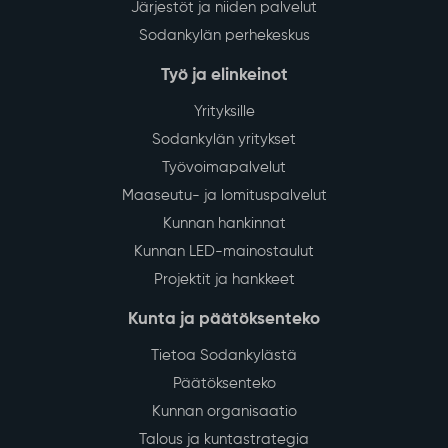
Järjestöt ja niiden palvelut
Sodankylän perhekeskus
Työ ja elinkeinot
Yrityksille
Sodankylän yritykset
Työvoimapalvelut
Maaseutu- ja lomituspalvelut
Kunnan hankinnat
Kunnan LED-mainostaulut
Projektit ja hankkeet
Kunta ja päätöksenteko
Tietoa Sodankylästä
Päätöksenteko
Kunnan organisaatio
Talous ja kuntastrategia