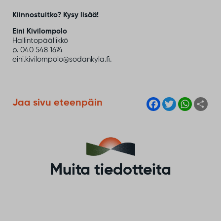
Kiinnostuitko? Kysy lisää!
Eini Kivilompolo
Hallintopäällikkö
p. 040 548 1674
eini.kivilompolo@sodankyla.fi.
F
T
W
S
Jaa sivu eteenpäin
a
w
h
h
c
i
a
a
e
t
t
r
b
t
s
e
o
e
A
o
r
p
k
p
Muita tiedotteita