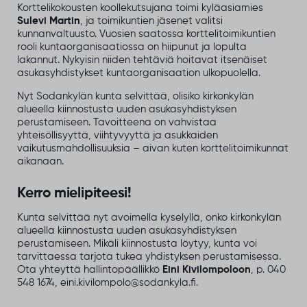
Korttelikokousten koollekutsujana toimi kyläasiamies
Sulevi Martin
, ja toimikuntien jäsenet valitsi
kunnanvaltuusto. Vuosien saatossa korttelitoimikuntien
rooli kuntaorganisaatiossa on hiipunut ja lopulta
lakannut. Nykyisin niiden tehtäviä hoitavat itsenäiset
asukasyhdistykset kuntaorganisaation ulkopuolella.
Nyt Sodankylän kunta selvittää, olisiko kirkonkylän
alueella kiinnostusta uuden asukasyhdistyksen
perustamiseen. Tavoitteena on vahvistaa
yhteisöllisyyttä, viihtyvyyttä ja asukkaiden
vaikutusmahdollisuuksia – aivan kuten korttelitoimikunnat
aikanaan.
Kerro mielipiteesi!
Kunta selvittää nyt avoimella kyselyllä, onko kirkonkylän
alueella kiinnostusta uuden asukasyhdistyksen
perustamiseen. Mikäli kiinnostusta löytyy, kunta voi
tarvittaessa tarjota tukea yhdistyksen perustamisessa.
Ota yhteyttä hallintopäällikkö
Eini Kivilompoloon
, p. 040
548 1674, eini.kivilompolo@sodankyla.fi.