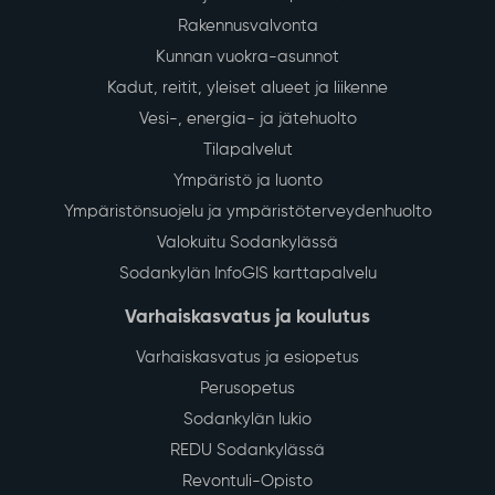
Rakennusvalvonta
Kunnan vuokra-asunnot
Kadut, reitit, yleiset alueet ja liikenne
Vesi-, energia- ja jätehuolto
Tilapalvelut
Ympäristö ja luonto
Ympäristönsuojelu ja ympäristöterveydenhuolto
Valokuitu Sodankylässä
Sodankylän InfoGIS karttapalvelu
Varhaiskasvatus ja koulutus
Varhaiskasvatus ja esiopetus
Perusopetus
Sodankylän lukio
REDU Sodankylässä
Revontuli-Opisto