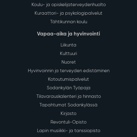
Koulu- ja opiskelijaterveydenhuolto
Kuraattori- ja psykologipalvelut
Tähtikunnan koulu
Vapaa-aika ja hyvinvointi
Liikunta
Kulttuuri
Nuoret
Hyvinvoinnin ja terveyden edistäminen
Kotoutumispalvelut
Sodankylän Työpaja
Tilavarauskalenteri ja hinnasto
Tapahtumat Sodankylässä
Kirjasto
Revontuli-Opisto
Lapin musiikki- ja tanssiopisto