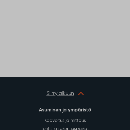
Siirry alkuun
Asuminen ja ympäristö
Kaavoitus ja mittaus
Tontit ja rakennuspaikat