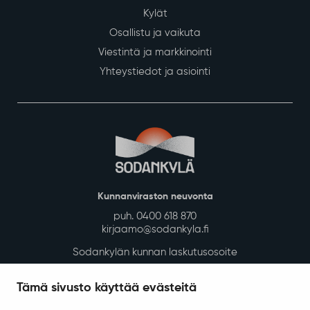
Kylät
Osallistu ja vaikuta
Viestintä ja markkinointi
Yhteystiedot ja asiointi
Kunnanviraston neuvonta
puh. 0400 618 870
kirjaamo@sodankyla.fi
Sodankylän kunnan laskutusosoite
Tietosuoja
Tämä sivusto käyttää evästeitä
Saavutettavuus