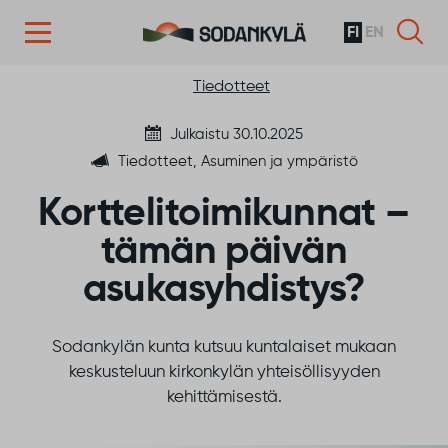
FI
EN
Siirry sisältöön
Tiedotteet
Julkaistu 30.10.2025
Tiedotteet, Asuminen ja ympäristö
Korttelitoimikunnat –
tämän päivän
asukasyhdistys?
Sodankylän kunta kutsuu kuntalaiset mukaan
keskusteluun kirkonkylän yhteisöllisyyden
kehittämisestä.