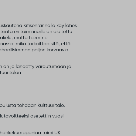
tuskautena Kitisenrannalla käy lähes
sintä eri toiminnoille on aloitettu
ajakelu, mutta teemme
nnassa, mikä tarkoittaa sitä, että
mahdollisimman paljon korvaavia
een on jo lähdetty varautumaan ja
tuuritalon
oulusta tehdään kulttuuritalo.
utavoitteeksi asetettiin vuosi
un hankekumppanina toimi UKI