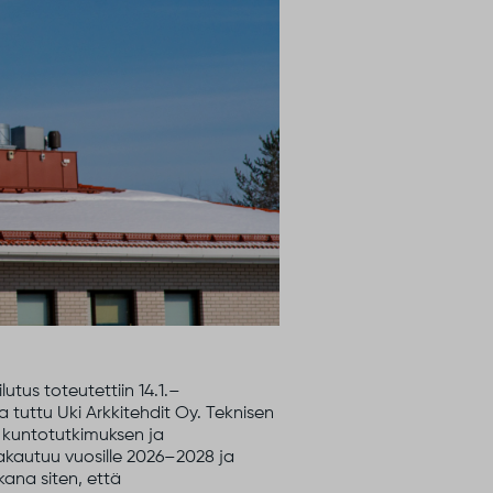
tus toteutettiin 14.1.
–
 tuttu Uki Arkkitehdit Oy. Teknisen
 kuntotutkimuksen ja
akautuu vuosille
2026
–
2028
ja
ana siten, että