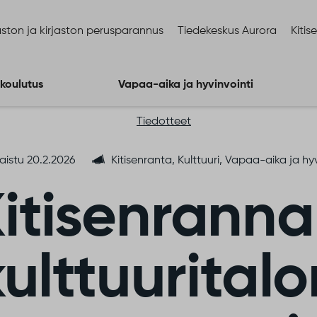
ston ja kirjaston perusparannus
Tiedekeskus Aurora
Kitis
 koulutus
Vapaa-aika ja hyvinvointi
Tiedotteet
aistu 20.2.2026
Kitisenranta, Kulttuuri, Vapaa-aika ja hyv
itisenrann
kulttuuritalo