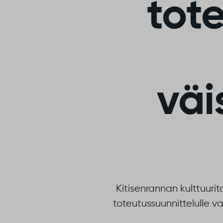
tot
väi
Kitisenrannan
kulttuuri
toteutussuunnittelulle v