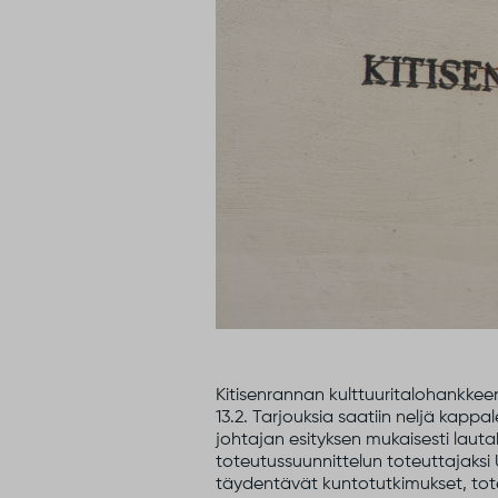
Kitisenrannan
kulttuuritalohankkeen
13.2
.
Tarjouksia saatiin neljä kappal
johtajan esity
ksen mukaisesti
lauta
toteutussuunnittelun toteuttajaksi
täydentävät kuntotutkimukset, tot