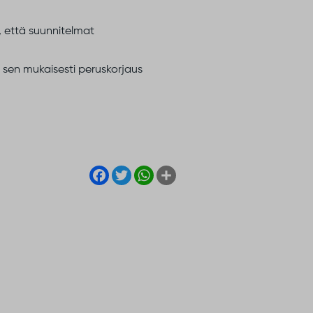
, että suunnitelmat
 sen mukaisesti peruskorjaus
Facebook
Twitter
WhatsApp
Share