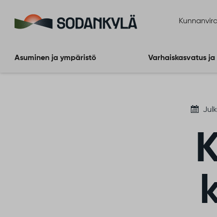
Siirry sisältöön
Kunnanvira
Asuminen ja ympäristö
Varhaiskasvatus ja
Julk
K