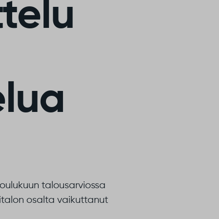
telu
elua
!
joulukuun talousarviossa
italon osalta vaikuttanut