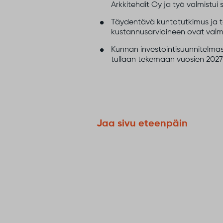
Arkkitehdit Oy ja työ valmistui
Täydentävä kuntotutkimus ja to
kustannusarvioineen ovat val
Kunnan investointisuunnitelmas
tullaan tekemään vuosien 2027
Jaa sivu eteenpäin