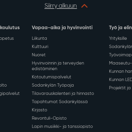
8.2026 klo 13–16
erkoston saneerauksen
Näytä lisää
Siirry alkuun