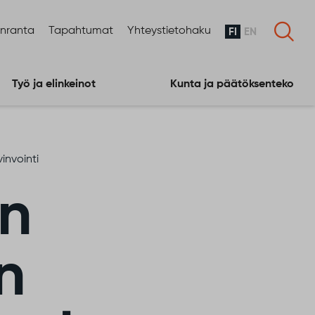
enranta
Tapahtumat
Yhteystietohaku
FI
EN
Työ ja elinkeinot
Kunta ja päätöksenteko
invointi
an
n