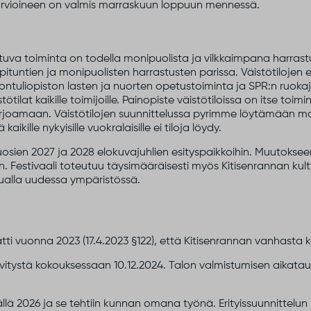
arvioineen on valmis marraskuun loppuun mennessä.
htuva toiminta on todella monipuolista ja vilkkaimpana harras
ppituntien ja monipuolisten harrastusten parissa. Väistötilojen et
ontuliopiston lasten ja nuorten opetustoiminta
ja SPR:n ruok
ilat kaikille toimijoille. Painopiste väistötiloissa on itse toimi
 tarjoamaan. Väistötilojen suunnittelussa pyrimme löytämään 
aikille nykyisille vuokralaisille ei tiloja löydy.
vuosien 2027 ja 2028 elokuvajuhlien esityspaikkoihin. Muutoks
an. Festivaali toteutuu täysimääräisesti myös Kitisenrannan kult
ualla uudessa ympäristössä.
ti vuonna 2023 (17.4.2023 §122), että Kitisenrannan vanhasta k
elvitystä kokouksessaan 10.12.2024. Talon valmistumisen aikataul
ällä 2026 ja se tehtiin kunnan omana työnä. Erityissuunnittel