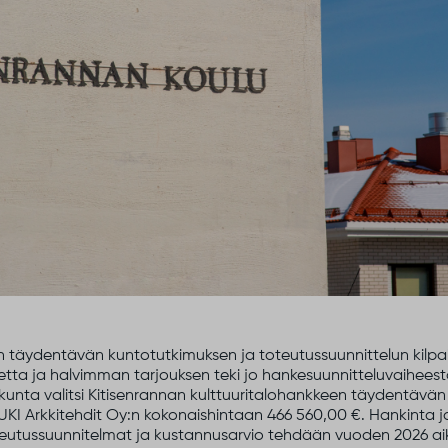
 täydentävän kuntotutkimuksen ja toteutussuunnittelun kilpailu
etta ja halvimman tarjouksen teki jo hankesuunnitteluvaiheesta
kunta valits
i
Kitisenrannan
kulttuuritalohankkeen täydentävän
 UKI Arkkitehdit Oy:n kokonaishintaan
466 560,00
€
. Hankinta j
eutussuunnitelmat ja kustannusarvio tehdään vuoden 2026 aik