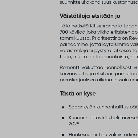
suunnittelukokonaisuus kustannus
Väistötiloja etsitään jo
Tällä hetkellä Kitisenrannalla tapa
700 kävijää joka viikko erilaisten o
tammikuussa. Prioriteettina on Rev
parhaamme, jotta löytäisimme väistöt
varastotiloja ei pystytä jatkossa
tiloja, mutta on todennäköistä, että k
Remontti vaikuttaa luonnollisesti 
korvaavia tiloja etsitään parhailla
peruskorjauksen aikana jossain mu
Tästä on kyse
Sodankylän kunnanhallitus päät
Kunnanhallitus käsitteli tarves
2028.
Hankesuunnittelu valmistui kes