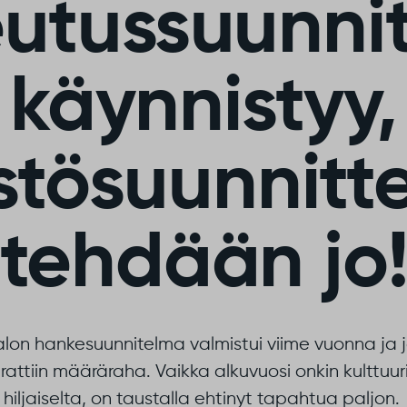
eutussuunnit
käynnistyy,
stösuunnitt
tehdään jo
talon hankesuunnitelma valmistui viime vuonna ja 
arattiin määräraha. Vaikka alkuvuosi onkin kulttuur
hiljaiselta, on taustalla ehtinyt tapahtua paljon
.