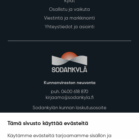
Kylät
Osallistu ja vaikuta
Viestintä ja markkinointi
Yhteystiedot ja asiointi
Kunnanviraston neuvonta
puh. 0400 618 870
kirjaamo@sodankyla.fi
Sodankylän kunnan laskutusosoite
Tietosuoja
Tämä sivusto käyttää evästeitä
Saavutettavuus
Käytämme evästeitä tarjoamamme sisällön ja
Asiakirjajulkisuuskuvaus