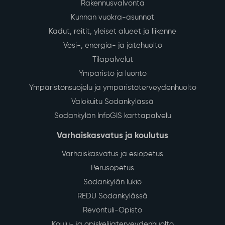
Rakennusvalvonta
Kunnan vuokra-asunnot
Kadut, reitit, yleiset alueet ja liikenne
Vesi-, energia- ja jätehuolto
Tilapalvelut
Ympäristö ja luonto
Ympäristönsuojelu ja ympäristöterveydenhuolto
Valokuitu Sodankylässä
Sodankylän InfoGIS karttapalvelu
Varhaiskasvatus ja koulutus
Varhaiskasvatus ja esiopetus
Perusopetus
Sodankylän lukio
REDU Sodankylässä
Revontuli-Opisto
Koulu- ja opiskelijaterveydenhuolto