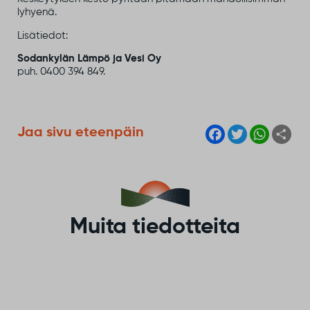
lyhyenä.
Lisätiedot:
Sodankylän Lämpö ja Vesi Oy
puh. 0400 394 849.
F
T
W
S
Jaa sivu eteenpäin
a
w
h
h
c
i
a
a
e
t
t
r
b
t
s
e
o
e
A
o
r
p
k
p
Muita tiedotteita