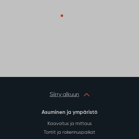
Siirry alkuun
Asuminen ja ympäristö
Kaavoitus ja mittaus
Tontit ja rakennuspaikat