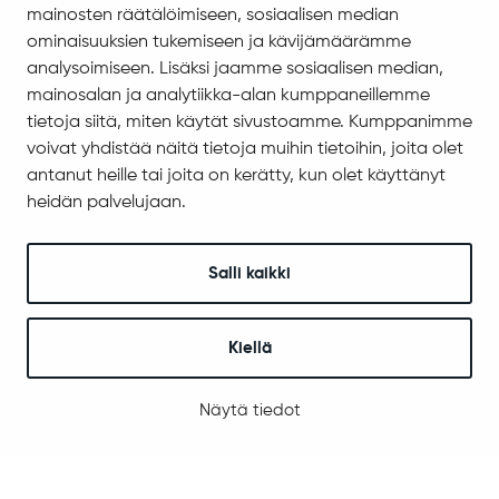
mainosten räätälöimiseen, sosiaalisen median
Evästeiden hallinta
ominaisuuksien tukemiseen ja kävijämäärämme
analysoimiseen. Lisäksi jaamme sosiaalisen median,
Yhteystiedot
mainosalan ja analytiikka-alan kumppaneillemme
Jäämerentie 1, 99601 Sodankylä
tietoja siitä, miten käytät sivustoamme. Kumppanimme
Kaikki yhteystiedot
voivat yhdistää näitä tietoja muihin tietoihin, joita olet
antanut heille tai joita on kerätty, kun olet käyttänyt
Henkilökunnan intranet
heidän palvelujaan.
Anna palautetta
Seuraa meitä
Salli kaikki
Kiellä
© 2025 Sodankylä
Digi- ja mainostoimisto Höyry Rovaniemi ja Oulu
Näytä tiedot