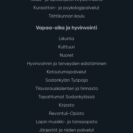
Kuraattori- ja psykologipalvelut
Tähtikunnan koulu
Vapaa-aika ja hyvinvointi
Liikunta
Kulttuuri
Nuoret
Hyvinvoinnin ja terveyden edistäminen
Kotoutumispalvelut
Sodankylän Työpaja
Tilavarauskalenteri ja hinnasto
Tapahtumat Sodankylässä
Kirjasto
Revontuli-Opisto
Lapin musiikki- ja tanssiopisto
Järjestöt ja niiden palvelut