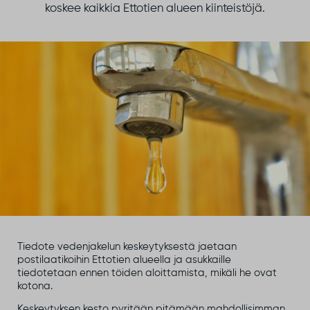
koskee kaikkia Ettotien alueen kiinteistöjä.
Tiedote vedenjakelun keskeytyksestä jaetaan
postilaatikoihin Ettotien alueella ja asukkaille
tiedotetaan ennen töiden aloittamista, mikäli he ovat
kotona.
Keskeytyksen kesto pyritään pitämään mahdollisimman