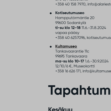
+358 40 158 7970, info@alaries
Kotiseutumuseo
Hampputörmäntie 20
99600 Sodankylä
ti-su klo 12-18
11.6.-31.8.2024
vapaa pääsy
+358 40 6257096, kotiseutumu
Kultamuseo
Tankavaarantie 11c
99695 Tankavaara
ma-su klo 10-17
1.6.-30.9.2024
12/10/6 €, Museokortti
+358 16 626 171, info@kultamuse
Tapahtuma
Kesäkuu