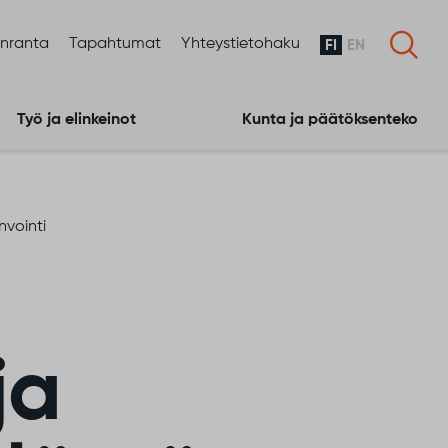
enranta
Tapahtumat
Yhteystietohaku
FI
EN
Työ ja elinkeinot
Kunta ja päätöksenteko
nvointi
ja