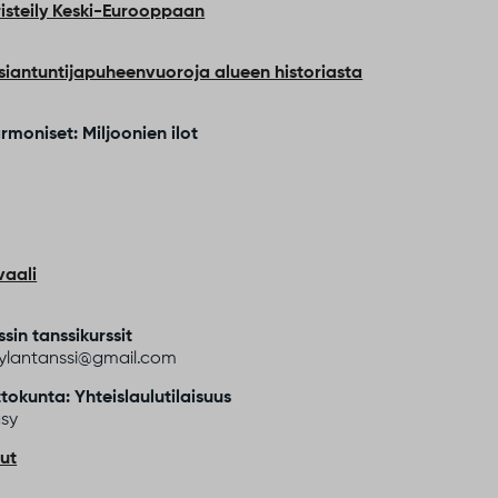
risteily Keski-Eurooppaan
Asiantuntijapuheenvuoroja alueen historiasta
moniset: Miljoonien ilot
vaali
sin tanssikurssit
nkylantanssi@gmail.com
ttokunta: Yhteislaulutilaisuus
sy
ut