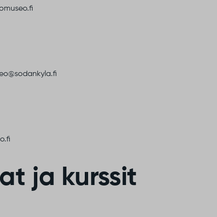
tomuseo.fi
seo@sodankyla.fi
o.fi
t ja kurssit