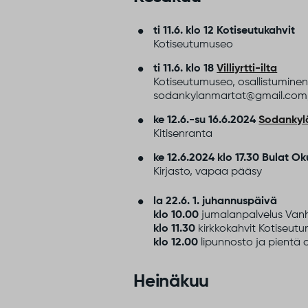
ti 11.6. klo 12
Kotiseutukahvit
Kotiseutumuseo
ti 11.6. klo 18
Villiyrtti-ilta
Kotiseutumuseo, osallistuminen 
sodankylanmartat@gmail.com/s
ke 12.6.-su 16.6.2024
Sodankyl
Kitisenranta
ke 12.6.2024 klo 17.30
Bulat Ok
Kirjasto, vapaa pääsy
la 22.6.
1. juhannuspäivä
klo 10.00
jumalanpalvelus Vanh
klo 11.30
kirkkokahvit Kotiseut
klo 12.00
lipunnosto ja pientä
Heinäkuu