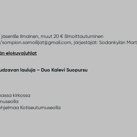
jäsenille ilmainen, muut 20 € (ilmoittautuminen
ompion.samoilijat@gmail.com, järjestäjät: Sodankylän Marta
än elokuvajuhlat
udzavan lauluja – Duo Kalevi Suopursu
assa kirkossa
umuseolla
 ohjelmaa Kotiseutumuseolla