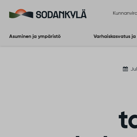
Siirry sisältöön
Kunnanvira
Asuminen ja ympäristö
Varhaiskasvatus ja
Ju
t