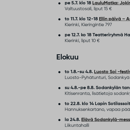
pe 5.7. klo 18
LauluMatka: Joki
Valtuustosali, liput 15 €
to 11.7. klo 12-18
Ellin päivä – 
Kierinki, Kieringintie 797
pe 12.7. ko 18
Teatteriryhmä Har
Kierinki, liput 10 €
Elokuu
to 1.8.-su 4.8.
Luosto Soi -festi
Luosto-Pyhätunturi, Sodankyä
su 4.8.-pe 8.8. Sodankylän tans
Kitisenranta, lisätietoja soda
to 22.8. klo 14
Lapin Sotilassoi
Hannuksenkartano, vapaa pää
la 24.8.
Elävä Sodankylä-mess
Liikuntahalli