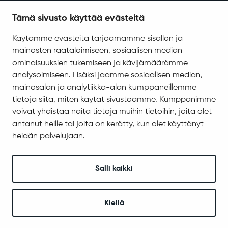
Tietosuoja
Tämä sivusto käyttää evästeitä
Saavutettavuus
Käytämme evästeitä tarjoamamme sisällön ja
Asiakirjajulkisuuskuvaus
mainosten räätälöimiseen, sosiaalisen median
Evästeiden hallinta
ominaisuuksien tukemiseen ja kävijämäärämme
analysoimiseen. Lisäksi jaamme sosiaalisen median,
Yhteystiedot
mainosalan ja analytiikka-alan kumppaneillemme
Jäämerentie 1, 99601 Sodankylä
tietoja siitä, miten käytät sivustoamme. Kumppanimme
voivat yhdistää näitä tietoja muihin tietoihin, joita olet
Kaikki yhteystiedot
antanut heille tai joita on kerätty, kun olet käyttänyt
Henkilökunnan intranet
heidän palvelujaan.
Anna palautetta
Seuraa meitä
Salli kaikki
Kiellä
© 2025 Sodankylä
Digi- ja mainostoimisto Höyry Rovaniemi ja Oulu