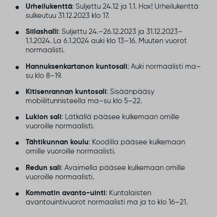
Urheilukenttä
: Suljettu 24.12 ja 1.1. Hox! Urheilukenttä
sulkeutuu 31.12.2023 klo 17.
Siilashalli
: Suljettu 24.–26.12.2023 ja 31.12.2023–
1.1.2024. La 6.1.2024 auki klo 13–16. Muuten vuorot
normaalisti.
Hannuksenkartanon kuntosali
: Auki normaalisti ma–
su klo 8–19.
Kitisenrannan kuntosali
: Sisäänpääsy
mobiilitunnisteella ma–su klo 5–22.
Lukion sali
: Lätkällä pääsee kulkemaan omille
vuoroille normaalisti.
Tähtikunnan koulu
: Koodilla pääsee kulkemaan
omille vuoroille normaalisti.
Redun sali
: Avaimella pääsee kulkemaan omille
vuoroille normaalisti.
Kommatin avanto-uinti
: Kuntalaisten
avantouintivuorot normaalisti ma ja to klo 16–21.