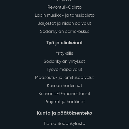
Revontuli-Opisto
Lapin musiikki- ja tanssiopisto
Järjestöt ja niiden palvelut
Sodankylän perhekeskus
Työ ja elinkeinot
Yrityksille
Sodankylän yritykset
Työvoimapalvelut
Maaseutu- ja lomituspalvelut
Kunnan hankinnat
Kunnan LED-mainostaulut
Projektit ja hankkeet
Kunta ja päätöksenteko
Tietoa Sodankylästä