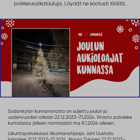
poikkeusaikatauluja. Löydät ne kootusti täältä.
Sodankylän kunnanvirasto on suljettu joulun ja
uudenvuoden aikaan 22.12.2023–7.1.2024. Virasto palvelee
kuntalaisia jälleen normaalisti ma 8.1.2024 alkaen.
Liikuntapalveluissa liikunnanohjaaja Jani Uusitalo
lomailee 21.12.2023–7.1.2024, Noora Tolonen 22.12.2023–