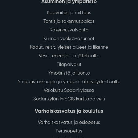
Asuminen ja ympäristö
Kaavoitus ja mittaus
Tontit ja rakennuspaikat
Rakennusvalvonta
Kunnan vuokra-asunnot
Kadut, reitit, yleiset alueet ja liikenne
Vesi-, energia- ja jätehuolto
Tilapalvelut
Ympäristö ja luonto
Ympäristönsuojelu ja ympäristöterveydenhuolto
Valokuitu Sodankylässä
Sodankylän InfoGIS karttapalvelu
Varhaiskasvatus ja koulutus
Varhaiskasvatus ja esiopetus
Perusopetus