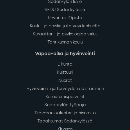
Sodankylän lukio
REDU Sodankylässä
Revontuli-Opisto
Koulu- ja opiskelijaterveydenhuolto
Kuraattori- ja psykologipalvelut
Tähtikunnan koulu
Vapaa-aika ja hyvinvointi
Liikunta
Kulttuuri
Nuoret
Hyvinvoinnin ja terveyden edistäminen
Kotoutumispalvelut
Sodankylän Työpaja
Tilavarauskalenteri ja hinnasto
Tapahtumat Sodankylässä
Kirjasto