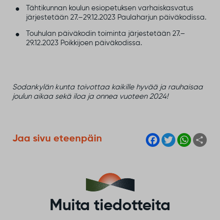
Tähtikunnan koulun esiopetuksen varhaiskasvatus
järjestetään 27.–29.12.2023 Paulaharjun päiväkodissa.
Touhulan päiväkodin toiminta järjestetään 27.–
29.12.2023 Poikkijoen päiväkodissa.
Sodankylän kunta toivottaa kaikille hyvää ja rauhaisaa
joulun aikaa sekä iloa ja onnea vuoteen 2024!
F
T
W
S
Jaa sivu eteenpäin
a
w
h
h
c
i
a
a
e
t
t
r
b
t
s
e
o
e
A
o
r
p
k
p
Muita tiedotteita