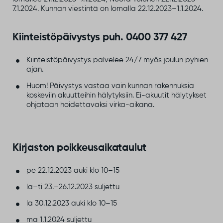
7.1.2024. Kunnan viestintä on lomalla 22.12.2023–1.1.2024.
Kiinteistöpäivystys puh. 0400 377 427
Kiinteistöpäivystys palvelee 24/7 myös joulun pyhien
ajan.
Huom! Päivystys vastaa vain kunnan rakennuksia
koskeviin akuutteihin hälytyksiin. Ei-akuutit hälytykset
ohjataan hoidettavaksi virka-aikana.
Kirjaston poikkeusaikataulut
pe 22.12.2023 auki klo 10–15
la–ti 23.–26.12.2023 suljettu
la 30.12.2023 auki klo 10–15
ma 1.1.2024 suljettu