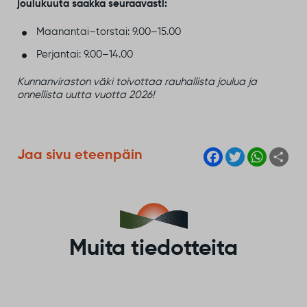
joulukuuta saakka seuraavasti:
Maanantai–torstai: 9.00–15.00
Perjantai: 9.00–14.00
Kunnanviraston väki toivottaa rauhallista joulua ja
onnellista uutta vuotta 2026!
F
T
W
S
Jaa sivu eteenpäin
a
w
h
h
c
i
a
a
e
t
t
r
b
t
s
e
o
e
A
o
r
p
k
p
Muita tiedotteita