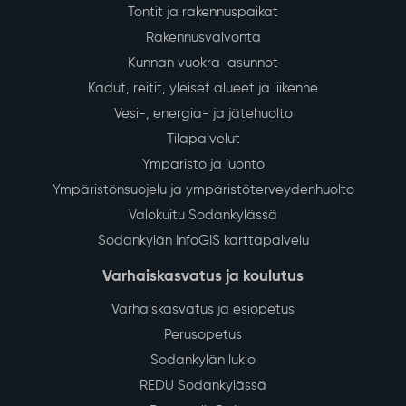
Tontit ja rakennuspaikat
Rakennusvalvonta
Kunnan vuokra-asunnot
Kadut, reitit, yleiset alueet ja liikenne
Vesi-, energia- ja jätehuolto
Tilapalvelut
Ympäristö ja luonto
Ympäristönsuojelu ja ympäristöterveydenhuolto
Valokuitu Sodankylässä
Sodankylän InfoGIS karttapalvelu
Varhaiskasvatus ja koulutus
Varhaiskasvatus ja esiopetus
Perusopetus
Sodankylän lukio
REDU Sodankylässä