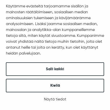
Saavutettavuus
Käytämme evästeitä tarjoamamme sisällön ja
Asiakirjajulkisuuskuvaus
mainosten räätälöimiseen, sosiaalisen median
Evästeiden hallinta
ominaisuuksien tukemiseen ja kävijämäärämme
analysoimiseen. Lisäksi jaamme sosiaalisen median,
Yhteystiedot
mainosalan ja analytiikka-alan kumppaneillemme
Jäämerentie 1, 99601 Sodankylä
tietoja siitä, miten käytät sivustoamme. Kumppanimme
Kaikki yhteystiedot
voivat yhdistää näitä tietoja muihin tietoihin, joita olet
antanut heille tai joita on kerätty, kun olet käyttänyt
Henkilökunnan intranet
heidän palvelujaan.
Anna palautetta
Seuraa meitä
Salli kaikki
Kiellä
© 2025 Sodankylä
Digi- ja mainostoimisto Höyry Rovaniemi ja Oulu
Näytä tiedot