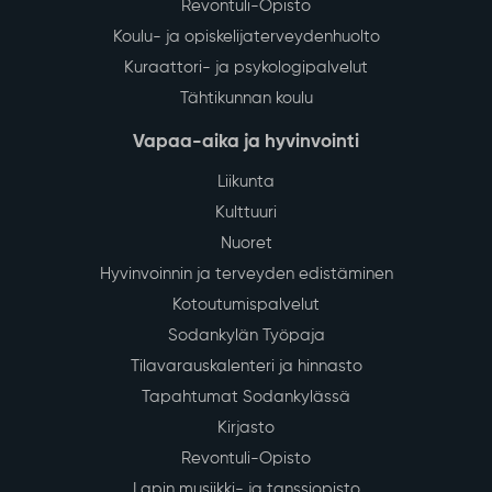
Revontuli-Opisto
Koulu- ja opiskelijaterveydenhuolto
Kuraattori- ja psykologipalvelut
Tähtikunnan koulu
Vapaa-aika ja hyvinvointi
Liikunta
Kulttuuri
Nuoret
Hyvinvoinnin ja terveyden edistäminen
Kotoutumispalvelut
Sodankylän Työpaja
Tilavarauskalenteri ja hinnasto
Tapahtumat Sodankylässä
Kirjasto
Revontuli-Opisto
Lapin musiikki- ja tanssiopisto