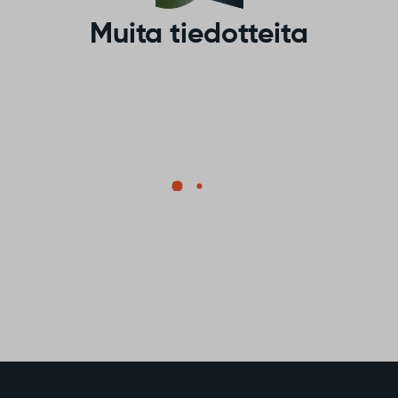
k
p
Muita tiedotteita