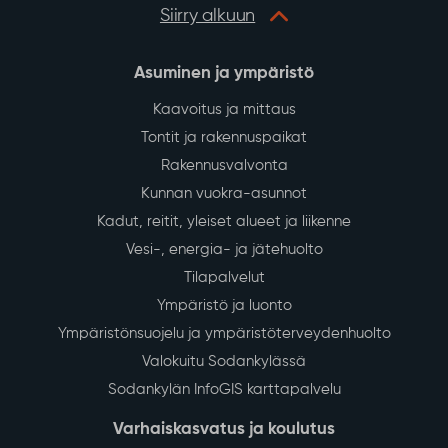
Siirry alkuun
Asuminen ja ympäristö
Kaavoitus ja mittaus
Tontit ja rakennuspaikat
Rakennusvalvonta
Kunnan vuokra-asunnot
Kadut, reitit, yleiset alueet ja liikenne
Vesi-, energia- ja jätehuolto
Tilapalvelut
Ympäristö ja luonto
Ympäristönsuojelu ja ympäristöterveydenhuolto
Valokuitu Sodankylässä
Sodankylän InfoGIS karttapalvelu
Varhaiskasvatus ja koulutus