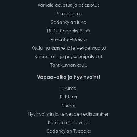
Varhaiskasvatus ja esiopetus
Perusopetus
Sodankylän lukio
REDU Sodankylässä
Revontuli-Opisto
Koulu- ja opiskelijaterveydenhuolto
Kuraattori- ja psykologipalvelut
Tähtikunnan koulu
Vapaa-aika ja hyvinvointi
Liikunta
Kulttuuri
Nuoret
Hyvinvoinnin ja terveyden edistäminen
Kotoutumispalvelut
Sodankylän Työpaja