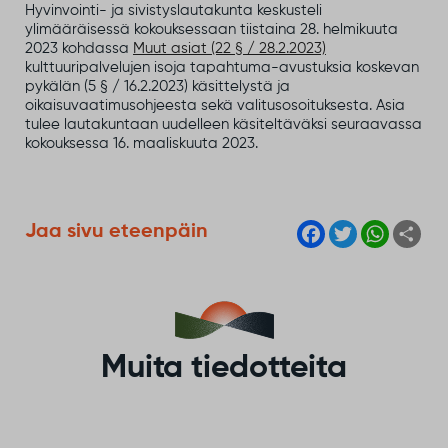
Hyvinvointi- ja sivistyslautakunta keskusteli
ylimääräisessä kokouksessaan tiistaina 28. helmikuuta
2023 kohdassa
Muut asiat (22 § / 28.2.2023)
kulttuuripalvelujen isoja tapahtuma-avustuksia koskevan
pykälän (5 § / 16.2.2023) käsittelystä ja
oikaisuvaatimusohjeesta sekä valitusosoituksesta. Asia
tulee lautakuntaan uudelleen käsiteltäväksi seuraavassa
kokouksessa 16. maaliskuuta 2023.
F
T
W
S
Jaa sivu eteenpäin
a
w
h
h
c
i
a
a
e
t
t
r
b
t
s
e
o
e
A
o
r
p
k
p
Muita tiedotteita