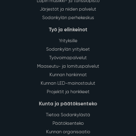
Lapin musiikki- ja tanssiopisto
Järjestöt ja niiden palvelut
Sodankylän perhekeskus
Työ ja elinkeinot
Yrityksille
Sodankylän yritykset
Työvoimapalvelut
Maaseutu- ja lomituspalvelut
Kunnan hankinnat
Kunnan LED-mainostaulut
Projektit ja hankkeet
Kunta ja päätöksenteko
Tietoa Sodankylästä
Päätöksenteko
Kunnan organisaatio