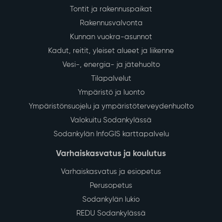
Tontit ja rakennuspaikat
Rakennusvalvonta
Kunnan vuokra-asunnot
Kadut, reitit, yleiset alueet ja liikenne
Vesi-, energia- ja jätehuolto
Tilapalvelut
Ympäristö ja luonto
Ympäristönsuojelu ja ympäristöterveydenhuolto
Valokuitu Sodankylässä
Sodankylän InfoGIS karttapalvelu
Varhaiskasvatus ja koulutus
Varhaiskasvatus ja esiopetus
Perusopetus
Sodankylän lukio
REDU Sodankylässä