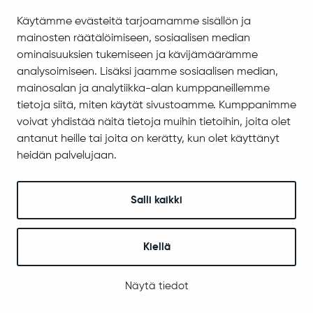
Saavutettavuus
Käytämme evästeitä tarjoamamme sisällön ja
Asiakirjajulkisuuskuvaus
mainosten räätälöimiseen, sosiaalisen median
Evästeiden hallinta
ominaisuuksien tukemiseen ja kävijämäärämme
analysoimiseen. Lisäksi jaamme sosiaalisen median,
Yhteystiedot
mainosalan ja analytiikka-alan kumppaneillemme
Jäämerentie 1, 99601 Sodankylä
tietoja siitä, miten käytät sivustoamme. Kumppanimme
Kaikki yhteystiedot
voivat yhdistää näitä tietoja muihin tietoihin, joita olet
antanut heille tai joita on kerätty, kun olet käyttänyt
Henkilökunnan intranet
heidän palvelujaan.
Anna palautetta
Seuraa meitä
Salli kaikki
Kiellä
© 2025 Sodankylä
Digi- ja mainostoimisto Höyry Rovaniemi ja Oulu
Näytä tiedot