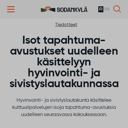
FI
EN
Siirry sisältöön
Tiedotteet
Isot tapahtuma-
avustukset uudelleen
käsittelyyn
hyvinvointi- ja
sivistyslautakunnassa
Hyvinvointi- ja sivistyslautakunta käsittelee
kulttuuripalvelujen isoja tapahtuma-avustuksia
uudelleen seuraavassa kokouksessaan.