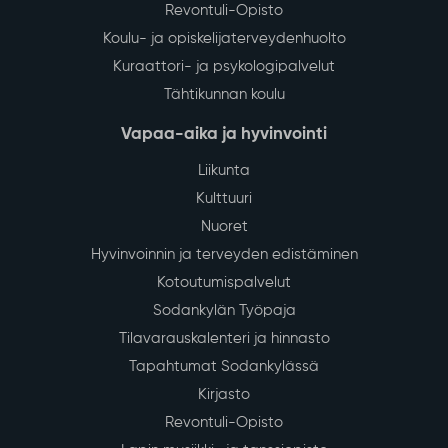
Revontuli-Opisto
Koulu- ja opiskelijaterveydenhuolto
Kuraattori- ja psykologipalvelut
Tähtikunnan koulu
Vapaa-aika ja hyvinvointi
Liikunta
Kulttuuri
Nuoret
Hyvinvoinnin ja terveyden edistäminen
Kotoutumispalvelut
Sodankylän Työpaja
Tilavarauskalenteri ja hinnasto
Tapahtumat Sodankylässä
Kirjasto
Revontuli-Opisto