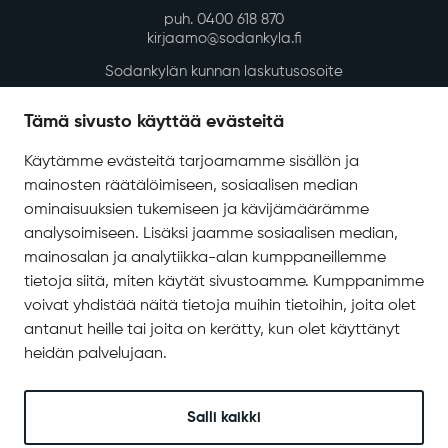
Rakennusvalvonta
Kunnan vuokra-asunnot
Kadut, reitit, yleiset alueet ja liikenne
Vesi-, energia- ja jätehuolto
Tilapalvelut
Tämä sivusto käyttää evästeitä
Ympäristö ja luonto
Käytämme evästeitä tarjoamamme sisällön ja
Ympäristönsuojelu ja ympäristöterveydenhuolto
mainosten räätälöimiseen, sosiaalisen median
Valokuitu Sodankylässä
ominaisuuksien tukemiseen ja kävijämäärämme
Sodankylän InfoGIS karttapalvelu
analysoimiseen. Lisäksi jaamme sosiaalisen median,
mainosalan ja analytiikka-alan kumppaneillemme
Varhaiskasvatus ja koulutus
tietoja siitä, miten käytät sivustoamme. Kumppanimme
Varhaiskasvatus ja esiopetus
voivat yhdistää näitä tietoja muihin tietoihin, joita olet
Perusopetus
antanut heille tai joita on kerätty, kun olet käyttänyt
heidän palvelujaan.
Sodankylän lukio
REDU Sodankylässä
Revontuli-Opisto
Salli kaikki
Koulu- ja opiskelijaterveydenhuolto