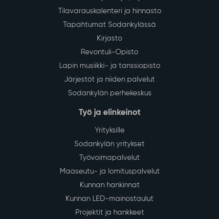
talousveden jakelu keskeytyy tiistaina 4.8.2026 klo
13–16 vesijohtoverkoston saneerauksen vuoksi.
Lue lisää
Muutoksia Sodankylän asiointi- ja
28
palveluliikenteeseen sekä
July
paikallisliikenteeseen elokuun alusta
alkaen
Sodankylän kunnan asiointi- ja palveluliikenteessä