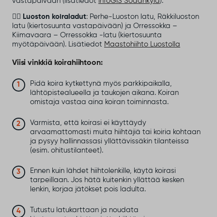
vastapäivään (lisätiedot
InfoGIS Sodankylä
).
👉🏻
Luoston koiraladut
: Perhe-Luoston latu, Räkkiluoston
latu (kiertosuunta vastapäivään) ja Orressokka –
Kiimavaara – Orressokka -latu (kiertosuunta
myötäpäivään). Lisätiedot
Maastohiihto Luostolla
Viisi vinkkiä koirahiihtoon:
Pidä koira kytkettynä myös parkkipaikalla,
lähtöpistealueella ja taukojen aikana. Koiran
omistaja vastaa aina koiran toiminnasta.
Varmista, että koirasi ei käyttäydy
arvaamattomasti muita hiihtäjiä tai koiria kohtaan
ja pysyy hallinnassasi yllättävissäkin tilanteissa
(esim. ohitustilanteet).
Ennen kuin lähdet hiihtolenkille, käytä koirasi
tarpeillaan. Jos hätä kuitenkin yllättää kesken
lenkin, korjaa jätökset pois ladulta.
Tutustu latukarttaan ja noudata