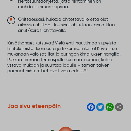
kiertosuuntaohjetta, jotta hiihtäminen on
mahdollisimman sujuvaa.
Ohittaessasi, huikkaa ohitettavalle että olet
aikeissa ohittaa. Jos sinut ohitetaan, anna tilaa
sinut/koirasi ohittavalle.
Keväthanget kutsuvat! Vielä ehtii nauttimaan upeista
hiihtokeleistä, luonnosta ja liikkumisen ilosta! Kevät tuo
mukanaan valoisat illat ja auringon kimalluksen hangilla.
Pakkaa mukaan termospullo kuumaa juomaa, kutsu
ystävä mukaan ja suuntaa ladulle – tämän talven
parhaat hiihtoretket ovat vielä edessä!
F
T
W
S
Jaa sivu eteenpäin
a
w
h
h
c
i
a
a
e
t
t
r
b
t
s
e
o
e
A