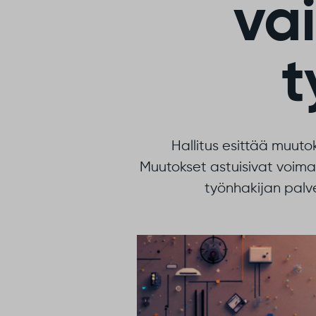
vai
t
Hallitus esittää muuto
Muutokset astuisivat voima
työnhakijan palve