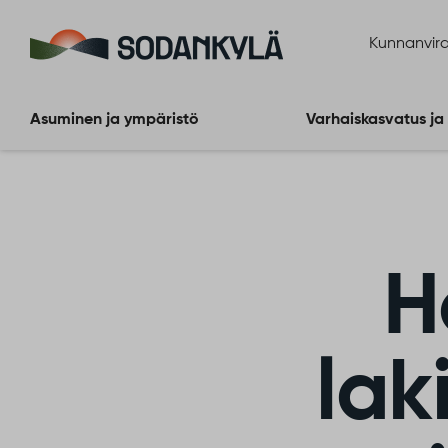
Siirry sisältöön
Kunnanvira
Asuminen ja ympäristö
Varhaiskasvatus ja
H
lak