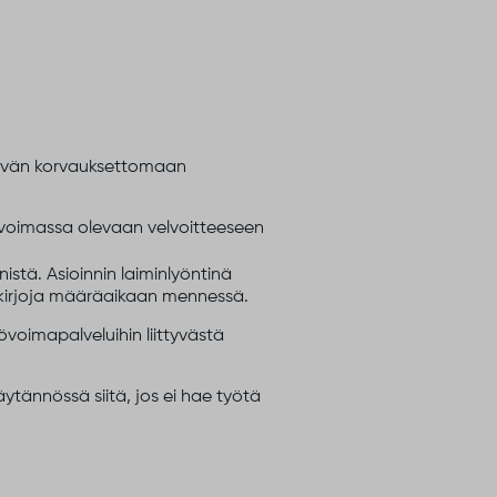
äivän korvauksettomaan
i voimassa olevaan velvoitteeseen
stä. Asioinnin laiminlyöntinä
iakirjoja määräaikaan mennessä.
voimapalveluihin liittyvästä
ytännössä siitä, jos ei hae työtä