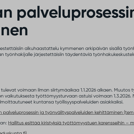
an palveluprosessi
inen
estettäisiin alkuhaastattelu kymmenen arkipäivän sisällä työ
n työnhakijalle järjestettäisiin täydentäviä työnhakukeskust
 tulevat voimaan ilman siirtymäaikaa 1.1.2026 alkaen. Muutos
n vaikutuksesta työttömyysturvaan astuisi voimaan 1.3.2026. M
 ilmoittautuneet kuntansa työllisyyspalveluiden asiakkaiksi.
 palveluprosessin ja työnvälityspalveluiden kehittäminen (tem.
aan:
Hallitus esittää kiristyksiä työttömyystuen karensseihin – mitä
eduskunta,fi)