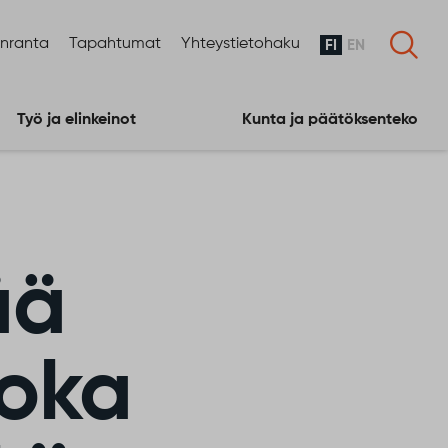
enranta
Tapahtumat
Yhteystietohaku
FI
EN
Työ ja elinkeinot
Kunta ja päätöksenteko
ää
joka