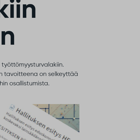
kiin
in
 työttömyysturvalakiin.
n tavoitteena on selkeyttää
in osallistumista.