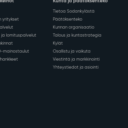
aikatauluja.
nkeinot
Kunta ja päätöksenteko
Tietoa Sodankylästä
 yritykset
Päätöksenteko