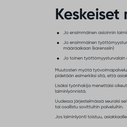
Keskeiset
Jo ensimmäinen asioinnin laim
Jo ensimmäinen työttömyysturv
määräaikaan (karenssiin)
Jo toinen työttömyysturvalain 
Muutosten myötä työvoimapalveluide
pidetään esimerkiksi sitä, että asi
Lisäksi työnhakija menettäisi oike
laiminlyönnistä.
Uudessa järjestelmässä seuraisi sei
tai osallistu sovittuihin palveluihin.
Jos laiminlyönti toistuu, asiakkaal