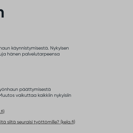
n
nhaun käynnistymisestä. Nykyisen
eluja hänen palvelutarpeensa
 työnhaun päättymisestä
uutos vaikuttaa kaikkiin nykyisiin
fi)
 siitä seuraisi työttömille? (kela.fi)