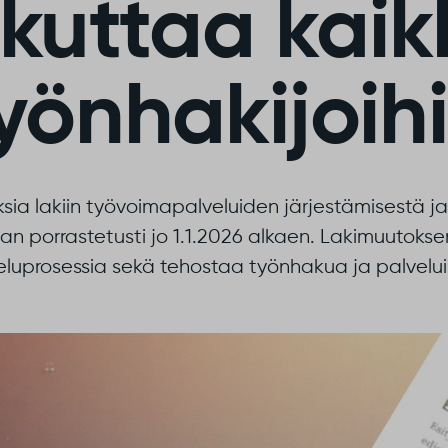
kuttaa kaik
yönhakijoih
ksia lakiin työvoimapalveluiden järjestämisestä ja
an porrastetusti jo 1.1.2026 alkaen. Lakimuutokse
luprosessia sekä tehostaa työnhakua ja palveluih