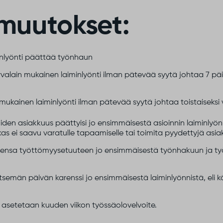
 muutokset:
inlyönti päättää työnhaun
alain mukainen laiminlyönti ilman pätevää syytä johtaa 7 p
mukainen laiminlyönti ilman pätevää syytä johtaa toistaiseks
n asiakkuus päättyisi jo ensimmäisestä asioinnin laiminlyönni
akas ei saavu varatulle tapaamiselle tai toimita pyydettyjä as
utensa työttömyysetuuteen jo ensimmäisestä työnhakuun ja työ
tsemän päivän karenssi jo ensimmäisestä laiminlyönnistä, eli kä
le asetetaan kuuden viikon työssäolovelvoite.