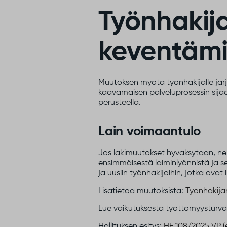
Työnhakij
keventäm
Muutoksen myötä työnhakijalle järj
kaavamaisen palveluprosessin sijaa
perusteella.
Lain voimaantulo
Jos lakimuutokset hyväksytään, ne
ensimmäisestä laiminlyönnistä ja se
ja uusiin työnhakijoihin, jotka ovat
Lisätietoa muutoksista:
Työnhakijan
Lue vaikutuksesta työttömyysturv
Hallituksen esitys:
HE 108/2025 VP (