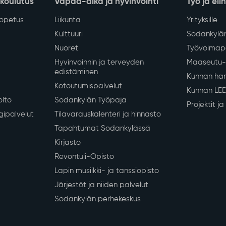
Näytä lisää
Siirry alkuun
 koulutus
Vapaa-aika ja hyvinvointi
Työ ja eli
iopetus
Liikunta
Yrityksille
Kulttuuri
Sodankylän