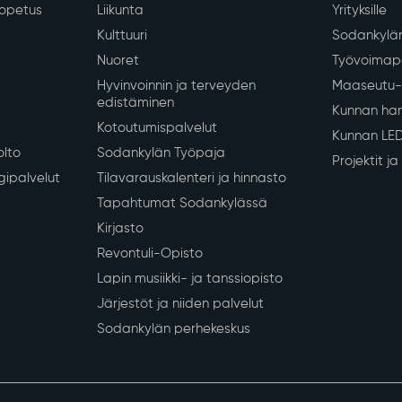
iopetus
Liikunta
Yrityksille
Kulttuuri
Sodankylän
Nuoret
Työvoimapa
Hyvinvoinnin ja terveyden
Maaseutu- 
edistäminen
Kunnan han
Kotoutumispalvelut
Kunnan LE
olto
Sodankylän Työpaja
Projektit j
gipalvelut
Tilavarauskalenteri ja hinnasto
Tapahtumat Sodankylässä
Kirjasto
Revontuli-Opisto
Lapin musiikki- ja tanssiopisto
Järjestöt ja niiden palvelut
Sodankylän perhekeskus