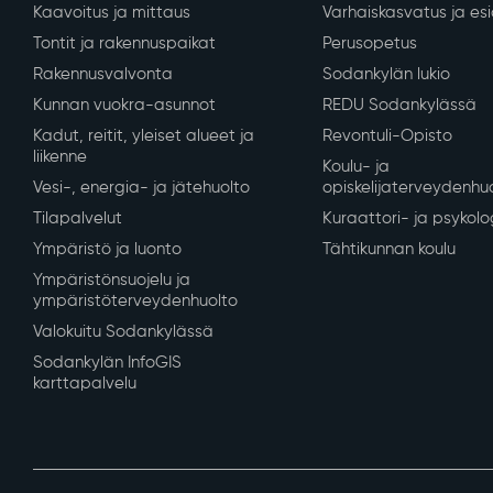
Kaavoitus ja mittaus
Varhaiskasvatus ja es
Tontit ja rakennuspaikat
Perusopetus
Rakennusvalvonta
Sodankylän lukio
Kunnan vuokra-asunnot
REDU Sodankylässä
Kadut, reitit, yleiset alueet ja
Revontuli-Opisto
liikenne
Koulu- ja
Vesi-, energia- ja jätehuolto
opiskelijaterveydenhu
Tilapalvelut
Kuraattori- ja psykolo
Ympäristö ja luonto
Tähtikunnan koulu
Ympäristönsuojelu ja
ympäristöterveydenhuolto
Valokuitu Sodankylässä
Sodankylän InfoGIS
karttapalvelu