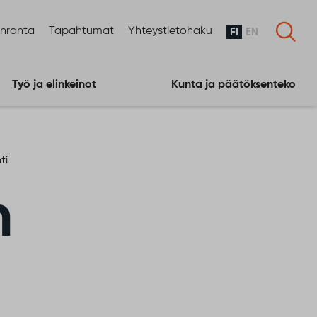
enranta
Tapahtumat
Yhteystietohaku
FI
EN
Työ ja elinkeinot
Kunta ja päätöksenteko
ti
n