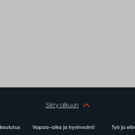
Siirry alkuun
 koulutus
Vapaa-aika ja hyvinvointi
Työ ja eli