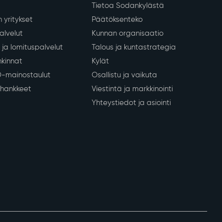
Tietoa Sodankylästä
 yritykset
Päätöksenteko
lvelut
Kunnan organisaatio
ja lomituspalvelut
Talous ja kuntastrategia
kinnat
Kylät
D-mainostaulut
Osallistu ja vaikuta
a hankkeet
Viestintä ja markkinointi
Yhteystiedot ja asiointi