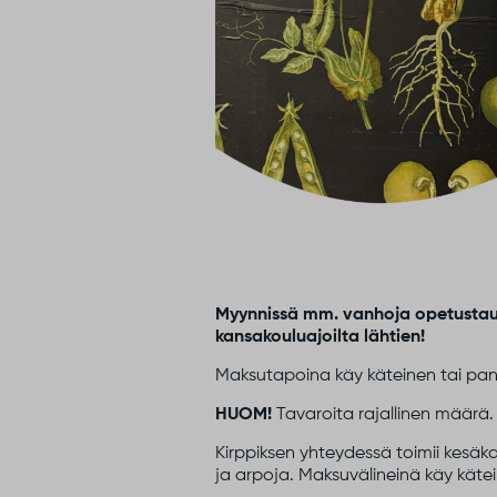
Myynnissä mm. vanhoja opetustaul
kansakouluajoilta lähtien!
Maksutapoina käy käteinen tai pank
HUOM!
Tavaroita rajallinen määrä.
Kirppiksen yhteydessä toimii kesäkah
ja arpoja. Maksuvälineinä käy kätein