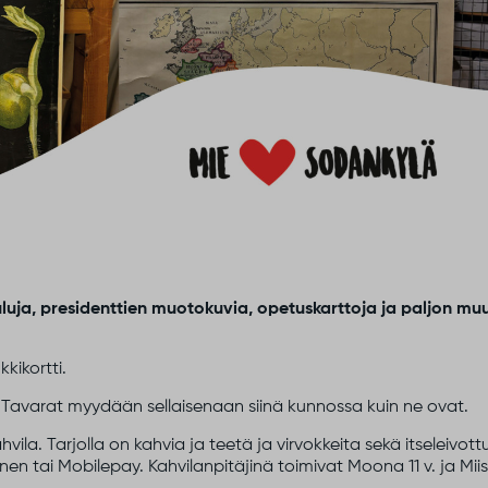
uja, presidenttien muotokuvia, opetuskarttoja ja paljon muu
kikortti.
 Tavarat myydään sellaisenaan siinä kunnossa kuin ne ovat.
vila. Tarjolla on kahvia ja teetä ja virvokkeita sekä itseleivott
en tai Mobilepay. Kahvilanpitäjinä toimivat Moona 11 v. ja Miis