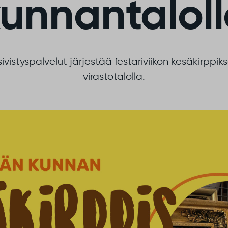
unnantalol
ivistyspalvelut järjestää festariviikon kesäkirppiks
virastotalolla.