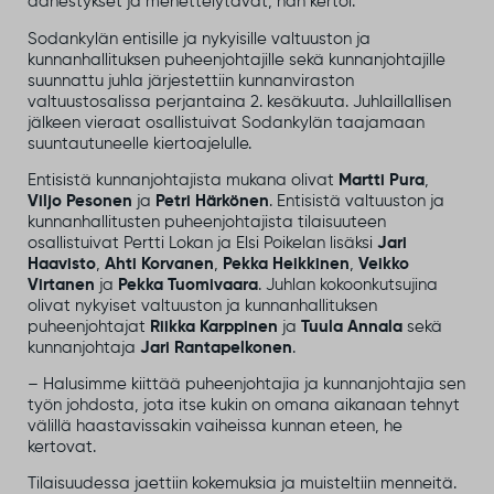
äänestykset ja menettelytavat, hän kertoi.
Sodankylän entisille ja nykyisille valtuuston ja
kunnanhallituksen puheenjohtajille sekä kunnanjohtajille
suunnattu juhla järjestettiin kunnanviraston
valtuustosalissa perjantaina 2. kesäkuuta. Juhlaillallisen
jälkeen vieraat osallistuivat Sodankylän taajamaan
suuntautuneelle kiertoajelulle.
Entisistä kunnanjohtajista mukana olivat
Martti Pura
,
Viljo Pesonen
ja
Petri Härkönen
. Entisistä valtuuston ja
kunnanhallitusten puheenjohtajista tilaisuuteen
osallistuivat Pertti Lokan ja Elsi Poikelan lisäksi
Jari
Haavisto
,
Ahti Korvanen
,
Pekka Heikkinen
,
Veikko
Virtanen
ja
Pekka Tuomivaara
. Juhlan kokoonkutsujina
olivat nykyiset valtuuston ja kunnanhallituksen
puheenjohtajat
Riikka Karppinen
ja
Tuula Annala
sekä
kunnanjohtaja
Jari Rantapelkonen
.
– Halusimme kiittää puheenjohtajia ja kunnanjohtajia sen
työn johdosta, jota itse kukin on omana aikanaan tehnyt
välillä haastavissakin vaiheissa kunnan eteen, he
kertovat.
Tilaisuudessa jaettiin kokemuksia ja muisteltiin menneitä.