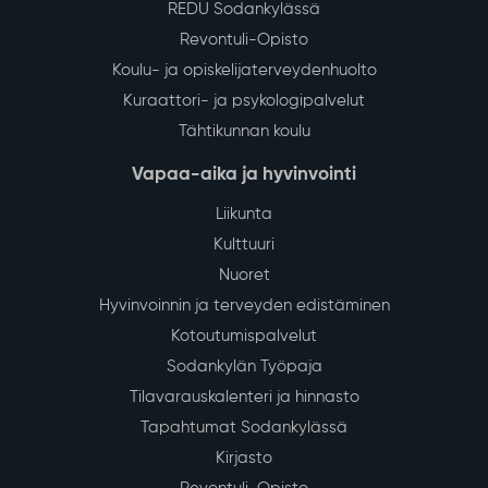
REDU Sodankylässä
Revontuli-Opisto
Koulu- ja opiskelijaterveydenhuolto
Kuraattori- ja psykologipalvelut
Tähtikunnan koulu
Vapaa-aika ja hyvinvointi
Liikunta
Kulttuuri
Nuoret
Hyvinvoinnin ja terveyden edistäminen
Kotoutumispalvelut
Sodankylän Työpaja
Tilavarauskalenteri ja hinnasto
Tapahtumat Sodankylässä
Kirjasto