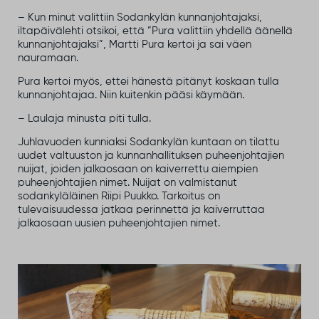
– Kun minut valittiin Sodankylän kunnanjohtajaksi,
iltapäivälehti otsikoi, että ”Pura valittiin yhdellä äänellä
kunnanjohtajaksi”, Martti Pura kertoi ja sai väen
nauramaan.
Pura kertoi myös, ettei hänestä pitänyt koskaan tulla
kunnanjohtajaa. Niin kuitenkin pääsi käymään.
– Laulaja minusta piti tulla.
Juhlavuoden kunniaksi Sodankylän kuntaan on tilattu
uudet valtuuston ja kunnanhallituksen puheenjohtajien
nuijat, joiden jalkaosaan on kaiverrettu aiempien
puheenjohtajien nimet. Nuijat on valmistanut
sodankyläläinen Riipi Puukko. Tarkoitus on
tulevaisuudessa jatkaa perinnettä ja kaiverruttaa
jalkaosaan uusien puheenjohtajien nimet.