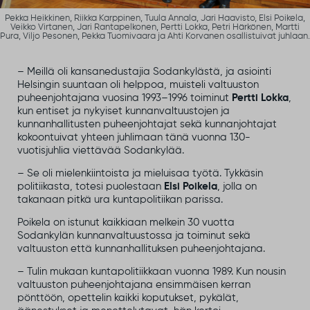
Pekka Heikkinen, Riikka Karppinen, Tuula Annala, Jari Haavisto, Elsi Poikela,
Veikko Virtanen, Jari Rantapelkonen, Pertti Lokka, Petri Härkönen, Martti
Pura, Viljo Pesonen, Pekka Tuomivaara ja Ahti Korvanen osallistuivat juhlaan.
– Meillä oli kansanedustajia Sodankylästä, ja asiointi
Helsingin suuntaan oli helppoa, muisteli valtuuston
puheenjohtajana vuosina 1993–1996 toiminut
Pertti Lokka
,
kun entiset ja nykyiset kunnanvaltuustojen ja
kunnanhallitusten puheenjohtajat sekä kunnanjohtajat
kokoontuivat yhteen juhlimaan tänä vuonna 130-
vuotisjuhlia viettävää Sodankylää.
– Se oli mielenkiintoista ja mieluisaa työtä. Tykkäsin
politiikasta, totesi puolestaan
Elsi Poikela
, jolla on
takanaan pitkä ura kuntapolitiikan parissa.
Poikela on istunut kaikkiaan melkein 30 vuotta
Sodankylän kunnanvaltuustossa ja toiminut sekä
valtuuston että kunnanhallituksen puheenjohtajana.
– Tulin mukaan kuntapolitiikkaan vuonna 1989. Kun nousin
valtuuston puheenjohtajana ensimmäisen kerran
pönttöön, opettelin kaikki koputukset, pykälät,