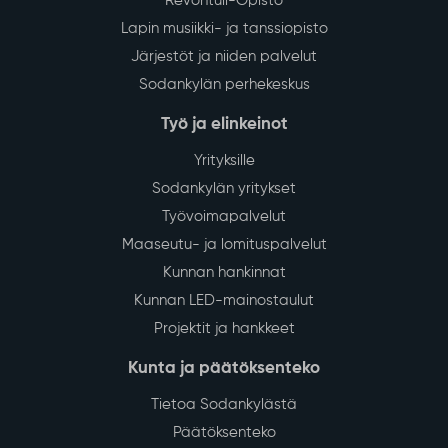
Revontuli-Opisto
Lapin musiikki- ja tanssiopisto
Järjestöt ja niiden palvelut
Sodankylän perhekeskus
Työ ja elinkeinot
Yrityksille
Sodankylän yritykset
Työvoimapalvelut
Maaseutu- ja lomituspalvelut
Kunnan hankinnat
Kunnan LED-mainostaulut
Projektit ja hankkeet
Kunta ja päätöksenteko
Tietoa Sodankylästä
Päätöksenteko