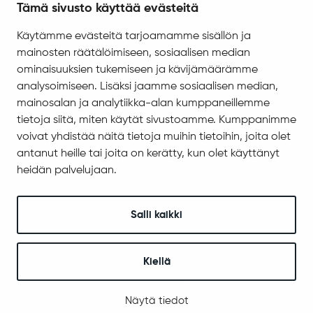
Tämä sivusto käyttää evästeitä
Saavutettavuus
Käytämme evästeitä tarjoamamme sisällön ja
Asiakirjajulkisuuskuvaus
mainosten räätälöimiseen, sosiaalisen median
Evästeiden hallinta
ominaisuuksien tukemiseen ja kävijämäärämme
analysoimiseen. Lisäksi jaamme sosiaalisen median,
Yhteystiedot
mainosalan ja analytiikka-alan kumppaneillemme
Jäämerentie 1, 99601 Sodankylä
tietoja siitä, miten käytät sivustoamme. Kumppanimme
Kaikki yhteystiedot
voivat yhdistää näitä tietoja muihin tietoihin, joita olet
antanut heille tai joita on kerätty, kun olet käyttänyt
Henkilökunnan intranet
heidän palvelujaan.
Anna palautetta
Seuraa meitä
Salli kaikki
Kiellä
© 2025 Sodankylä
Digi- ja mainostoimisto Höyry Rovaniemi ja Oulu
Näytä tiedot