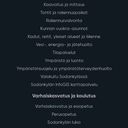
Kaavoitus ja mittaus
Tontit ja rakennuspaikat
Rakennusvalvonta
Kunnan vuokra-asunnot
Kadut, reitit, yleiset alueet ja liikenne
Vesi-, energia- ja jätehuolto
Tilapalvelut
Ympäristö ja luonto
Ympäristönsuojelu ja ympäristöterveydenhuolto
Valokuitu Sodankylässä
Sodankylän InfoGIS karttapalvelu
Varhaiskasvatus ja koulutus
Varhaiskasvatus ja esiopetus
Perusopetus
Sodankylän lukio