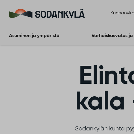
Siirry sisältöön
Kunnanvira
Asuminen ja ympäristö
Varhaiskasvatus ja
Elin
kala 
Sodankylän kunta pyyt