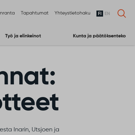
enranta
Tapahtumat
Yhteystietohaku
FI
EN
Työ ja elinkeinot
Kunta ja päätöksenteko
nnat:
otteet
sta Inarin, Utsjoen ja