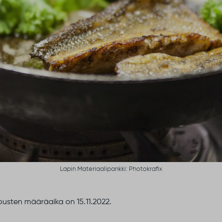
Lapin Materiaalipankki: Photokrafix
rjousten määräaika on 15.11.2022.