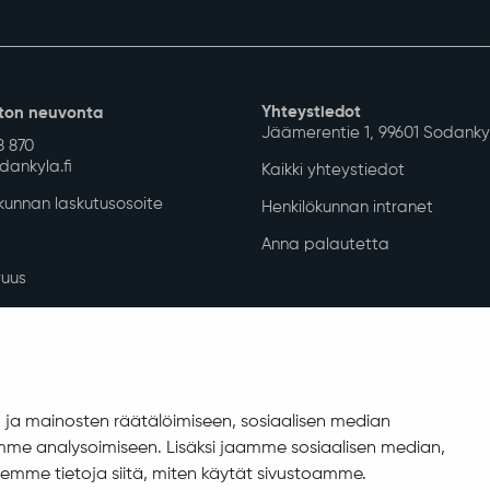
Yhteystiedot
ton neuvonta
Jäämerentie 1, 99601 Sodanky
8 870
ankyla.fi
Kaikki yhteystiedot
unnan laskutusosoite
Henkilökunnan intranet
Anna palautetta
uus
isuuskuvaus
allinta
ja mainosten räätälöimiseen, sosiaalisen median
me analysoimiseen. Lisäksi jaamme sosiaalisen median,
emme tietoja siitä, miten käytät sivustoamme.