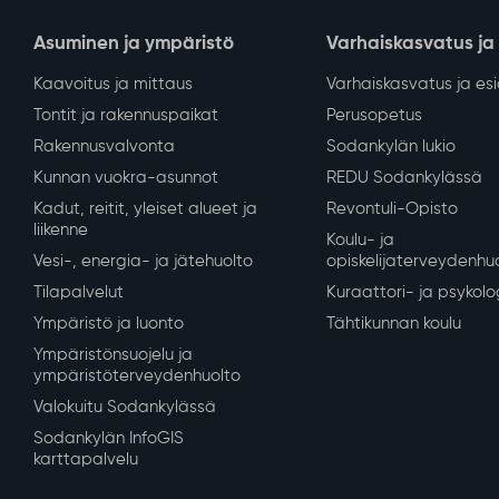
Asuminen ja ympäristö
Varhaiskasvatus ja
Kaavoitus ja mittaus
Varhaiskasvatus ja es
Tontit ja rakennuspaikat
Perusopetus
Rakennusvalvonta
Sodankylän lukio
Kunnan vuokra-asunnot
REDU Sodankylässä
Kadut, reitit, yleiset alueet ja
Revontuli-Opisto
liikenne
Koulu- ja
Vesi-, energia- ja jätehuolto
opiskelijaterveydenhu
Tilapalvelut
Kuraattori- ja psykolo
Ympäristö ja luonto
Tähtikunnan koulu
Ympäristönsuojelu ja
ympäristöterveydenhuolto
Valokuitu Sodankylässä
Sodankylän InfoGIS
karttapalvelu