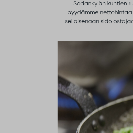
Sodankylän kuntien ruo
pyydämme nettohintaa t
sellaisenaan sido ostaja