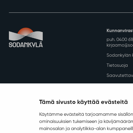
Kunnanviras
puh. 0400 61
kirjaamo@sod
Sodankylän k
Tietosuoja
Saavutettav
Asiakirjajulk
Evästeiden h
Tämä sivusto käyttää evästeitä
Digi- ja mainostoimisto Höyry Rovaniemi ja Oulu
© 2025 Sodankylä
Käytämme evästeitä tarjoamamme sisällön 
ominaisuuksien tukemiseen ja kävijämääräm
mainosalan ja analytiikka-alan kumppaneill