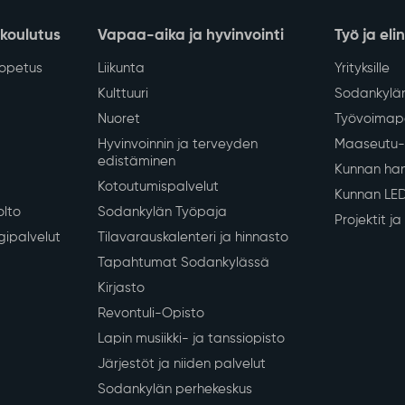
 koulutus
Vapaa-aika ja hyvinvointi
Työ ja eli
iopetus
Liikunta
Yrityksille
Kulttuuri
Sodankylän
Nuoret
Työvoimapa
Hyvinvoinnin ja terveyden
Maaseutu- 
edistäminen
Kunnan han
Kotoutumispalvelut
Kunnan LE
olto
Sodankylän Työpaja
Projektit j
gipalvelut
Tilavarauskalenteri ja hinnasto
Tapahtumat Sodankylässä
Kirjasto
Revontuli-Opisto
Lapin musiikki- ja tanssiopisto
Järjestöt ja niiden palvelut
Sodankylän perhekeskus