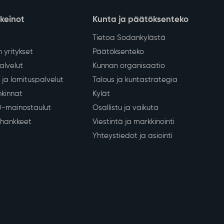
nkeinot
Kunta ja päätöksenteko
Tietoa Sodankylästä
 yritykset
Päätöksenteko
lvelut
Kunnan organisaatio
ja lomituspalvelut
Talous ja kuntastrategia
kinnat
Kylät
D-mainostaulut
Osallistu ja vaikuta
a hankkeet
Viestintä ja markkinointi
Yhteystiedot ja asiointi