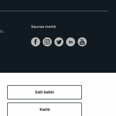
Seuraa meitä
lä
Salli kaikki
Kiellä