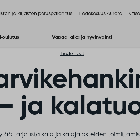
ston ja kirjaston perusparannus
Tiedekeskus Aurora
Kitis
 koulutus
Vapaa-aika ja hyvinvointi
Tiedotteet
tarvikehanki
– ja kalatu
ää tarjousta kala ja kalajalosteiden toimittamise