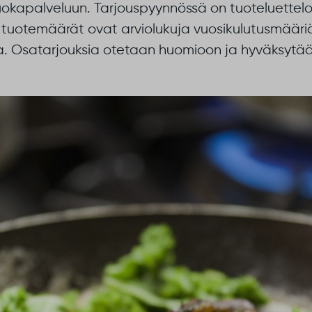
kapalveluun. Tarjouspyynnössä on tuoteluettelosi
uotemäärät ovat arviolukuja vuosikulutusmääriä,
a. Osatarjouksia otetaan huomioon ja hyväksytä