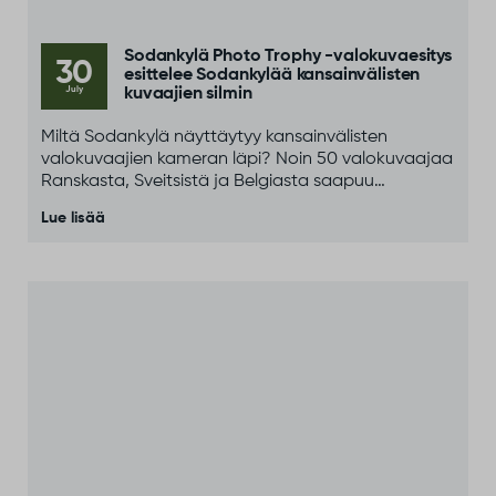
Sodankylä Photo Trophy -valokuvaesitys
30
esittelee Sodankylää kansainvälisten
July
kuvaajien silmin
Miltä Sodankylä näyttäytyy kansainvälisten
valokuvaajien kameran läpi? Noin 50 valokuvaajaa
Ranskasta, Sveitsistä ja Belgiasta saapuu
Sodankylään osana kansainvälistä Paris–North
Lue lisää
Cape Photo Adventure -tapahtumaa.