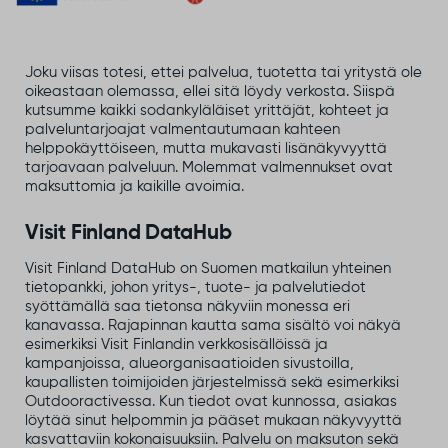
Joku viisas totesi, ettei palvelua, tuotetta tai yritystä ole
oikeastaan olemassa, ellei sitä löydy verkosta. Siispä
kutsumme kaikki sodankyläläiset yrittäjät, kohteet ja
palveluntarjoajat valmentautumaan kahteen
helppokäyttöiseen, mutta mukavasti lisänäkyvyyttä
tarjoavaan palveluun. Molemmat valmennukset ovat
maksuttomia ja kaikille avoimia.
Visit Finland DataHub
Visit Finland DataHub on Suomen matkailun yhteinen
tietopankki, johon yritys-, tuote- ja palvelutiedot
syöttämällä saa tietonsa näkyviin monessa eri
kanavassa. Rajapinnan kautta sama sisältö voi näkyä
esimerkiksi Visit Finlandin verkkosisällöissä ja
kampanjoissa, alueorganisaatioiden sivustoilla,
kaupallisten toimijoiden järjestelmissä sekä esimerkiksi
Outdooractivessa. Kun tiedot ovat kunnossa, asiakas
löytää sinut helpommin ja pääset mukaan näkyvyyttä
kasvattaviin kokonaisuuksiin. Palvelu on maksuton sekä