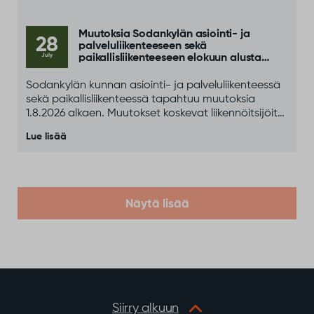
Muutoksia Sodankylän asiointi- ja
28
palveluliikenteeseen sekä
July
paikallisliikenteeseen elokuun alusta
alkaen
Sodankylän kunnan asiointi- ja palveluliikenteessä
sekä paikallisliikenteessä tapahtuu muutoksia
1.8.2026 alkaen. Muutokset koskevat liikennöitsijöitä,
yhteystietoja sekä osittain liikennöintipäiviä ja
Lue lisää
aikatauluja.
Näytä lisää
Siirry alkuun