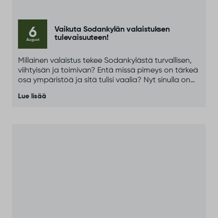
6
Vaikuta Sodankylän valaistuksen
tulevaisuuteen!
August
Millainen valaistus tekee Sodankylästä turvallisen,
viihtyisän ja toimivan? Entä missä pimeys on tärkeä
osa ympäristöä ja sitä tulisi vaalia? Nyt sinulla on
mahdollisuus kertoa näkemyksesi ja vaikuttaa
Lue lisää
siihen, miten valaistusta ja pimeyttä huomioidaan
tulevaisuudessa.