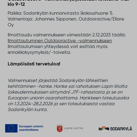
klo 9-12
Paikka: Sodankylän kunnanvirasto (kokoushuone 1).
Valmentaja: Johannes Sipponen, Outdooractive/Ellare
Oy
Ilmoittaudu valmennukseen viimeistään 2.12.2025 täällä:
Ilmoittautuminen Outdooractive -valmennukseen
Ilmoittautumisen yhteydessä voit esittää myös
ennakkokysymyksiä/-toiveita.
Lämpöisästi tervetuloa!
Valmennukset järjestää Sodankylän lähireittien
kehittäminen -hanke. Hanke sai rahoituksen Lapin liitolta
(oikeudenmukaisen siirtymän) JTF-rahastosta ja se on
Euroopan unionin osarahoittama. Hankkeen toteutusaika
on 1.3.2024-28.2.2026 ja sen toteutuksesta vastaa
Sodankylän kunta.