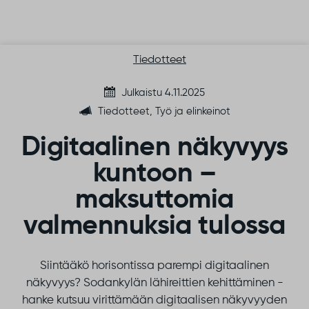
Siirry sisältöön
Tiedotteet
Julkaistu 4.11.2025
Tiedotteet, Työ ja elinkeinot
Digitaalinen näkyvyys
kuntoon –
maksuttomia
valmennuksia tulossa
Siintääkö horisontissa parempi digitaalinen
näkyvyys? Sodankylän lähireittien kehittäminen -
hanke kutsuu virittämään digitaalisen näkyvyyden