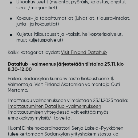
Ulkoaktiviteetit (melonta, pyöräily, kalastus, ohjatut
sieni-/marjaretket)
Kokous- ja tapahtumatilat (juhlatilat, tilausravintolat,
juhla- ja kokoustilat)
Kuljetus (tilausbussit ja -taksit, helikopteripalvelut,
muut kuljetuspalvelut)
Kaikki kategoriat löydät:
Visit Finland Datahub
DataHub -valmennus järjestetään tiistaina 25.11. klo
8.30-12.00
Paikka: Sodankylän kunnanvirasto (kokoushuone 1).
Valmentaja: Visit Finland Akatemian valmentaja Outi
Mertamo.
Ilmoittaudu valmennukseen viimeistään 23.11.2025 täällä:
Ilmoittautuminen DataHub -valmennukseen
Ilmoittautumisen yhteydessä voit esittää myös
ennakkokysymyksiä/-toiveita.
Huom! Elinkeinokoordinaattori Senja Lakela-Pyykkönen
tulee kertomaan Sodankylän yrityshakemistosta klo