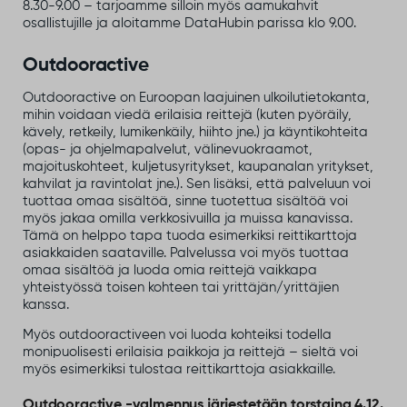
8.30-9.00 – tarjoamme silloin myös aamukahvit
osallistujille ja aloitamme DataHubin parissa klo 9.00.
Outdooractive
Outdooractive on Euroopan laajuinen ulkoilutietokanta,
mihin voidaan viedä erilaisia reittejä (kuten pyöräily,
kävely, retkeily, lumikenkäily, hiihto jne.) ja käyntikohteita
(opas- ja ohjelmapalvelut, välinevuokraamot,
majoituskohteet, kuljetusyritykset, kaupanalan yritykset,
kahvilat ja ravintolat jne.). Sen lisäksi, että palveluun voi
tuottaa omaa sisältöä, sinne tuotettua sisältöä voi
myös jakaa omilla verkkosivuilla ja muissa kanavissa.
Tämä on helppo tapa tuoda esimerkiksi reittikarttoja
asiakkaiden saataville. Palvelussa voi myös tuottaa
omaa sisältöä ja luoda omia reittejä vaikkapa
yhteistyössä toisen kohteen tai yrittäjän/yrittäjien
kanssa.
Myös outdooractiveen voi luoda kohteiksi todella
monipuolisesti erilaisia paikkoja ja reittejä – sieltä voi
myös esimerkiksi tulostaa reittikarttoja asiakkaille.
Outdooractive -valmennus järjestetään torstaina 4.12.