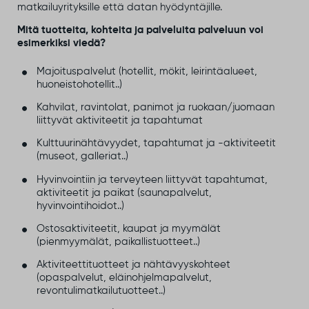
matkailuyrityksille että datan hyödyntäjille.
Mitä tuotteita, kohteita ja palveluita palveluun voi
esimerkiksi viedä?
Majoituspalvelut (hotellit, mökit, leirintäalueet,
huoneistohotellit..)
Kahvilat, ravintolat, panimot ja ruokaan/juomaan
liittyvät aktiviteetit ja tapahtumat
Kulttuurinähtävyydet, tapahtumat ja -aktiviteetit
(museot, galleriat..)
Hyvinvointiin ja terveyteen liittyvät tapahtumat,
aktiviteetit ja paikat (saunapalvelut,
hyvinvointihoidot..)
Ostosaktiviteetit, kaupat ja myymälät
(pienmyymälät, paikallistuotteet..)
Aktiviteettituotteet ja nähtävyyskohteet
(opaspalvelut, eläinohjelmapalvelut,
revontulimatkailutuotteet..)