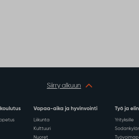
Siirry alkuun
 koulutus
Vapaa-aika ja hyvinvointi
Työ ja eli
iopetus
Liikunta
Yrityksille
Kulttuuri
Sodankylän
Nuoret
Työvoimapa