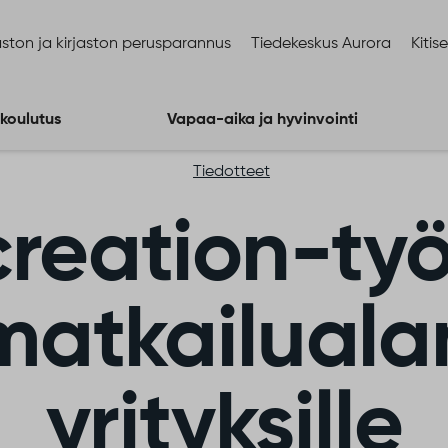
ston ja kirjaston perusparannus
Tiedekeskus Aurora
Kitis
 koulutus
Vapaa-aika ja hyvinvointi
Tiedotteet
reation-ty
matkailuala
yrityksille