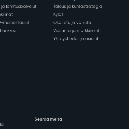
ja lomituspalvelut
Talous ja kuntastrategia
kinnat
Kylät
D-mainostaulut
Osallistu ja vaikuta
a hankkeet
Viestintä ja markkinointi
Yhteystiedot ja asiointi
Seuraa meitä
lä