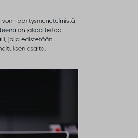
 arvonmääritysmenetelmistä
tteena on jakaa tietoa
i, jolla edistetään
oituksen osalta.