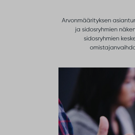
Arvonmäärityksen asiantun
ja sidosryhmien näkem
sidosryhmien keske
omistajanvaihdo