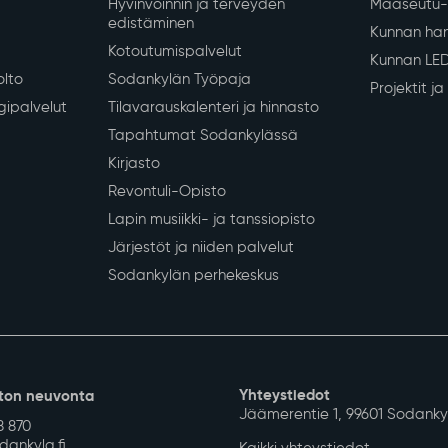
Hyvinvoinnin ja terveyden
Maaseutu- 
edistäminen
Kunnan han
Kotoutumispalvelut
Kunnan LE
olto
Sodankylän Työpaja
Projektit j
gipalvelut
Tilavarauskalenteri ja hinnasto
Tapahtumat Sodankylässä
Kirjasto
Revontuli-Opisto
Lapin musiikki- ja tanssiopisto
Järjestöt ja niiden palvelut
Sodankylän perhekeskus
Yhteystiedot
ton neuvonta
Jäämerentie 1, 99601 Sodanky
8 870
ankyla.fi