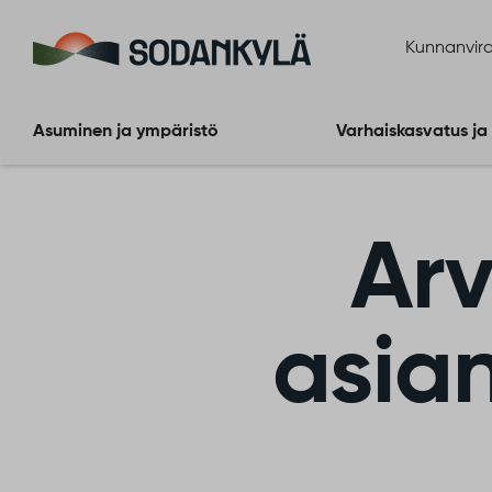
Siirry sisältöön
Kunnanvira
Asuminen ja ympäristö
Varhaiskasvatus ja
Ar
asia