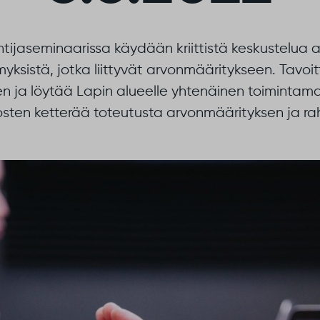
tijaseminaarissa käydään kriittistä keskustelua
yksistä, jotka liittyvät arvonmääritykseen. Tavoi
n ja löytää Lapin alueelle yhtenäinen toimintamall
sten ketterää toteutusta arvonmäärityksen ja rah