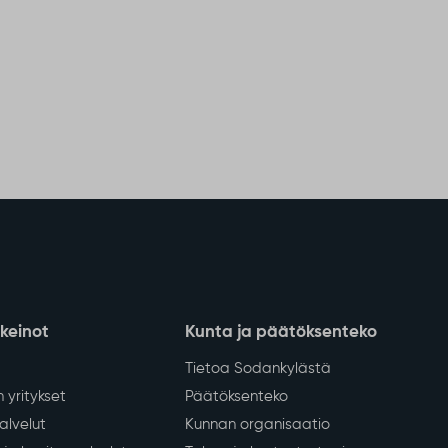
nkeinot
Kunta ja päätöksenteko
Tietoa Sodankylästä
 yritykset
Päätöksenteko
lvelut
Kunnan organisaatio