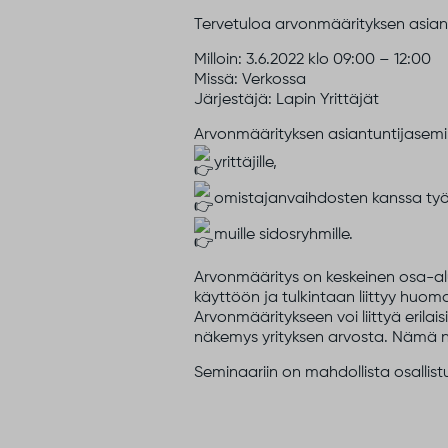
Tervetuloa arvonmäärityksen asiant
Milloin: 3.6.2022 klo 09:00 – 12:00
Missä: Verkossa
Järjestäjä: Lapin Yrittäjät
Arvonmäärityksen asiantuntijasemi
yrittäjille,
omistajanvaihdosten kanssa työsken
muille sidosryhmille.
Arvonmääritys on keskeinen osa-alu
käyttöön ja tulkintaan liittyy huomat
Arvonmääritykseen voi liittyä erilai
näkemys yrityksen arvosta. Nämä n
Seminaariin on mahdollista osallis