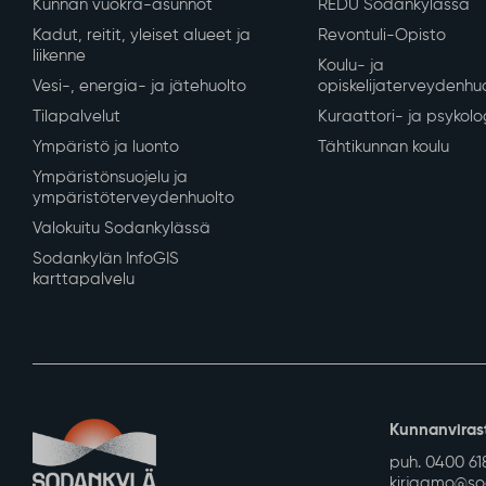
Kunnan vuokra-asunnot
REDU Sodankylässä
Kadut, reitit, yleiset alueet ja
Revontuli-Opisto
liikenne
Koulu- ja
Vesi-, energia- ja jätehuolto
opiskelijaterveydenhu
Tilapalvelut
Kuraattori- ja psykolo
Ympäristö ja luonto
Tähtikunnan koulu
Ympäristönsuojelu ja
ympäristöterveydenhuolto
Valokuitu Sodankylässä
Sodankylän InfoGIS
karttapalvelu
Kunnanviras
puh. 0400 61
kirjaamo@sod