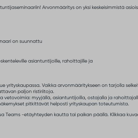
untijaseminaariin! Arvonmääritys on yksi keskeisimmistä asiois
naari on suunnattu
televille asiantuntijoille, rahoittajille ja
e yrityskaupassa. Vaikka arvonmääritykseen on tarjolla selke
tavan paljon ristiriitoja.
sia vetovoimia: myyjällä, asiantuntijoilla, ostajalla ja rahoittaj
äkemykset pitkittävät helposti yrityskaupan toteutumista.
tua Teams -etäyhteyden kautta tai paikan päällä. Klikkaa kuvaa