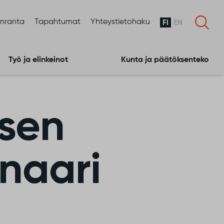
enranta
Tapahtumat
Yhteystietohaku
FI
EN
Työ ja elinkeinot
Kunta ja päätöksenteko
sen
naari