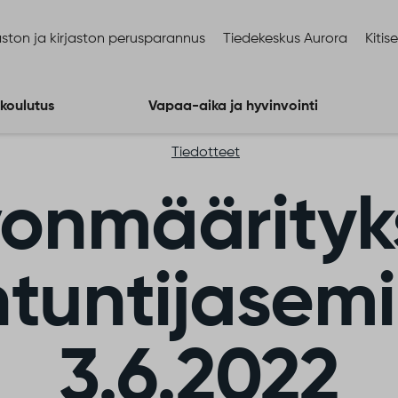
ston ja kirjaston perusparannus
Tiedekeskus Aurora
Kitis
 koulutus
Vapaa-aika ja hyvinvointi
Tiedotteet
vonmäärityk
ntuntijasemi
3.6.2022