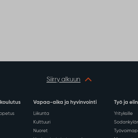
Siirry alkuun
 koulutus
Vapaa-aika ja hyvinvointi
Työ ja eli
iopetus
Liikunta
Yrityksille
Kulttuuri
Sodankylän
Nuoret
Työvoimapa