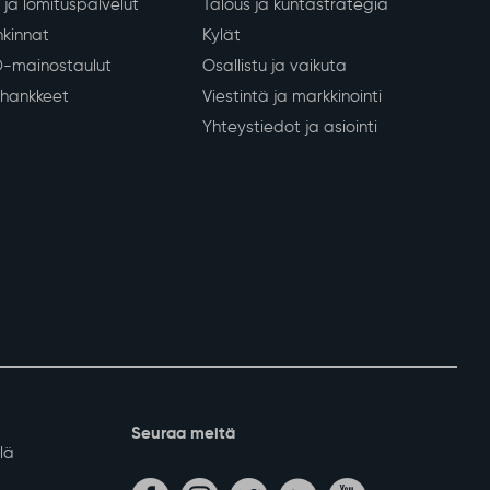
ja lomituspalvelut
Talous ja kuntastrategia
kinnat
Kylät
D-mainostaulut
Osallistu ja vaikuta
a hankkeet
Viestintä ja markkinointi
Yhteystiedot ja asiointi
Seuraa meitä
lä