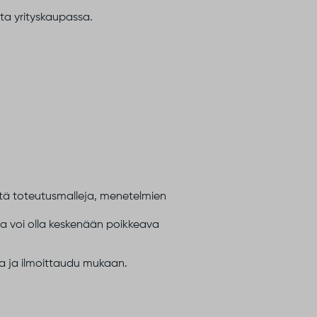
ta yrityskaupassa.
itä toteutusmalleja, menetelmien
alla voi olla keskenään poikkeava
 ja i
lmoittaudu mukaan.