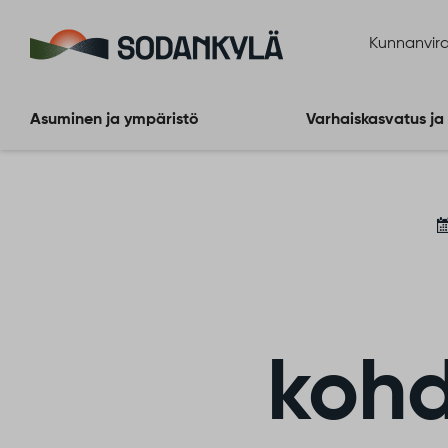
Siirry sisältöön
Kunnanvira
Asuminen ja ympäristö
Varhaiskasvatus ja
kohd