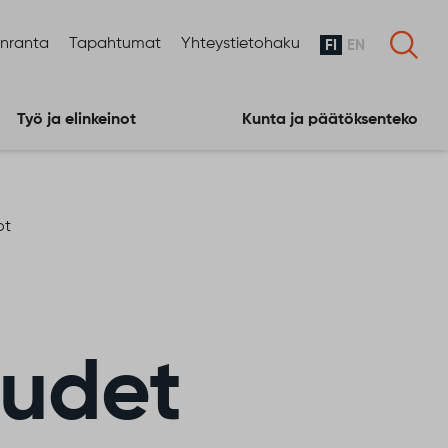
enranta
Tapahtumat
Yhteystietohaku
FI
EN
Työ ja elinkeinot
Kunta ja päätöksenteko
ot
uudet