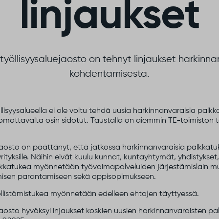
linjaukset
 työllisyysaluejaosto on tehnyt linjaukset harkin
kohdentamisesta.
lisyysalueella ei ole voitu tehdä uusia harkinnanvaraisia pal
uomattavalta osin sidotut. Taustalla on aiemmin TE-toimiston
uejaosto on päättänyt, että jatkossa harkinnanvaraisia palkk
yrityksille. Näihin eivät kuulu kunnat, kuntayhtymät, yhdistykset,
Palkkatukea myönnetään työvoimapalveluiden järjestämislain mu
misen parantamiseen sekä oppisopimukseen.
yöllistämistukea myönnetään edelleen ehtojen täyttyessä.
ejaosto hyväksyi injaukset koskien uusien harkinnanvaraisten p