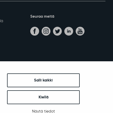
Seuraa meitä
lä
Salli kaikki
Kiellä
Näytä tiedot