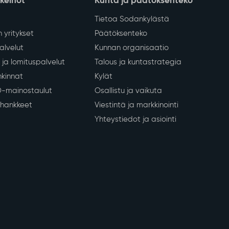
nkeinot
Kunta ja päätöksenteko
Tietoa Sodankylästä
 yritykset
Päätöksenteko
lvelut
Kunnan organisaatio
ja lomituspalvelut
Talous ja kuntastrategia
kinnat
Kylät
D-mainostaulut
Osallistu ja vaikuta
a hankkeet
Viestintä ja markkinointi
Yhteystiedot ja asiointi