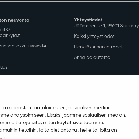
Yhteystiedot
ton neuvonta
Jäämerentie 1, 99601 Sodanky
8 870
ankyla.fi
Kaikki yhteystiedot
unnan laskutusosoite
Henkilökunnan intranet
Anna palautetta
uus
isuuskuvaus
allinta
ja mainosten räätälöimiseen, sosiaalisen median
me analysoimiseen. Lisäksi jaamme sosiaalisen median,
emme tietoja siitä, miten käytät sivustoamme.
ihin tietoihin, joita olet antanut heille tai joita on
an.