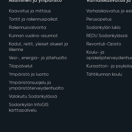
Asuminen ja ympäristö
Varhaiskasvatus ja
Kaavoitus ja mittaus
Varhaiskasvatus ja es
Tontit ja rakennuspaikat
Perusopetus
Rakennusvalvonta
Sodankylän lukio
Kunnan vuokra-asunnot
REDU Sodankylässä
Kadut, reitit, yleiset alueet ja
Revontuli-Opisto
liikenne
Koulu- ja
Vesi-, energia- ja jätehuolto
opiskelijaterveydenhu
Tilapalvelut
Kuraattori- ja psykolo
Ympäristö ja luonto
Tähtikunnan koulu
Ympäristönsuojelu ja
ympäristöterveydenhuolto
Valokuitu Sodankylässä
Sodankylän InfoGIS
karttapalvelu