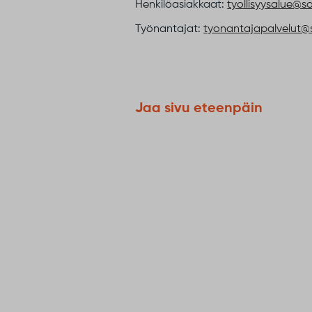
Henkilöasiakkaat:
tyollisyysalue@s
Työnantajat:
tyonantajapalvelut@s
Jaa sivu eteenpäin