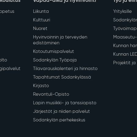
 koulutus
Vapaa-aika ja hyvinvointi
Työ ja eli
iopetus
Liikunta
Yrityksille
Kulttuuri
Sodankylän
Nuoret
Työvoimapa
Hyvinvoinnin ja terveyden
Maaseutu- 
edistäminen
Kunnan han
Kotoutumispalvelut
Kunnan LE
olto
Sodankylän Työpaja
Projektit j
gipalvelut
Tilavarauskalenteri ja hinnasto
Tapahtumat Sodankylässä
Kirjasto
Revontuli-Opisto
Lapin musiikki- ja tanssiopisto
Järjestöt ja niiden palvelut
Sodankylän perhekeskus