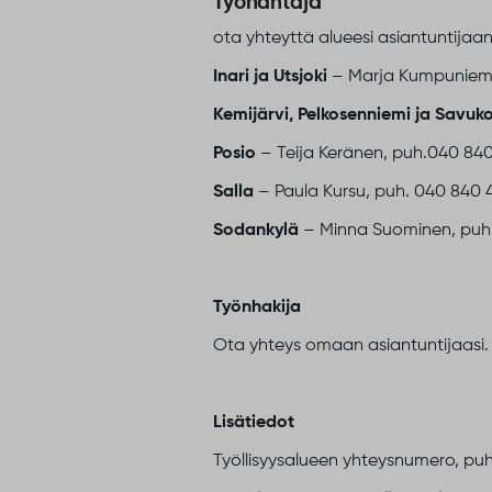
Työnantaja
ota yhteyttä alueesi asiantuntijaan
Inari ja Utsjoki
– Marja Kumpuniemi
Kemijärvi, Pelkosenniemi ja Savuko
Posio
– Teija Keränen, puh.040 840
Salla
– Paula Kursu, puh. 040 840 
Sodankylä
– Minna Suominen, puh.
Työnhakija
Ota yhteys omaan asiantuntijaasi.
Lisätiedot
Työllisyysalueen yhteysnumero, puh.