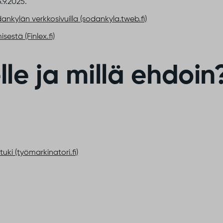
.9.2025.
nkylän verkkosivuilla (sodankyla.tweb.fi)
estä (Finlex.fi)
lle ja millä ehdoin
uki (työmarkinatori.fi)