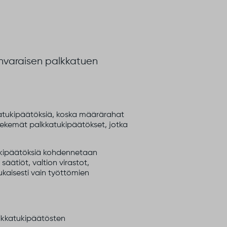
nanvaraisen palkkatuen
kkatukipäätöksiä, koska määrärahat
 tekemät palkkatukipäätökset, jotka
atukipäätöksiä kohdennetaan
 säätiöt, valtion virastot,
kaisesti vain työttömien
alkkatukipäätösten