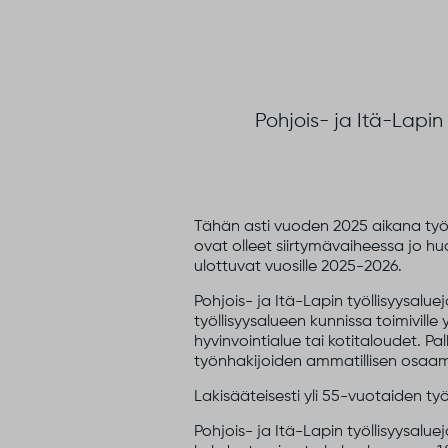
Pohjois- ja Itä-Lapin
Tähän asti vuoden 2025 aikana työl
ovat olleet siirtymävaiheessa jo h
ulottuvat vuosille 2025-2026.
Pohjois- ja Itä-Lapin työllisyysal
työllisyysalueen kunnissa toimiville 
hyvinvointialue tai kotitaloudet. 
työnhakijoiden ammatillisen osaa
Lakisääteisesti yli 55-vuotaiden t
Pohjois- ja Itä-Lapin työllisyysalu