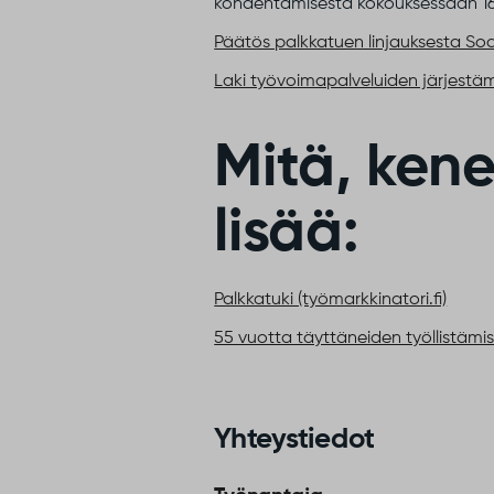
kohdentamisesta kokouksessaan 16
Päätös palkkatuen linjauksesta Soda
Laki työvoimapalveluiden järjestämis
Mitä, kene
lisää:
Palkkatuki (työmarkkinatori.fi)
55 vuotta täyttäneiden työllistämist
Yhteystiedot