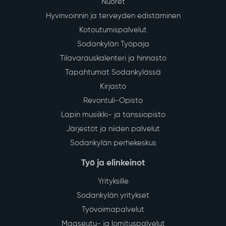
Nuoret
Hyvinvoinnin ja terveyden edistäminen
Kotoutumispalvelut
Sodankylän Työpaja
Tilavarauskalenteri ja hinnasto
Tapahtumat Sodankylässä
Kirjasto
Revontuli-Opisto
Lapin musiikki- ja tanssiopisto
Järjestöt ja niiden palvelut
Sodankylän perhekeskus
Työ ja elinkeinot
Yrityksille
Sodankylän yritykset
Työvoimapalvelut
Maaseutu- ja lomituspalvelut