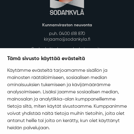
Kunnanviraston neuvonta
puh. 0400 618 870
kirjaamo@sodankyla.fi
Sodankylän kunnan laskutusosoite
Tämä sivusto käyttää evästeitä
Tietosuoja
Saavutettavuus
Käytämme evästeitä tarjoamamme sisällön ja
mainosten räätälöimiseen, sosiaalisen median
Asiakirjajulkisuuskuvaus
ominaisuuksien tukemiseen ja kävijämäärämme
Evästeiden hallinta
analysoimiseen. Lisäksi jaamme sosiaalisen median,
mainosalan ja analytiikka-alan kumppaneillemme
Yhteystiedot
tietoja siitä, miten käytät sivustoamme. Kumppanimme
Jäämerentie 1, 99601 Sodankylä
voivat yhdistää näitä tietoja muihin tietoihin, joita olet
Kaikki yhteystiedot
antanut heille tai joita on kerätty, kun olet käyttänyt
Henkilökunnan intranet
heidän palvelujaan.