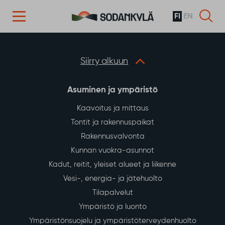
FI
EN
Siirry sisältöön
Siirry alkuun
Asuminen ja ympäristö
Kaavoitus ja mittaus
Tontit ja rakennuspaikat
Rakennusvalvonta
Kunnan vuokra-asunnot
Kadut, reitit, yleiset alueet ja liikenne
Vesi-, energia- ja jätehuolto
Tilapalvelut
Ympäristö ja luonto
Ympäristönsuojelu ja ympäristöterveydenhuolto