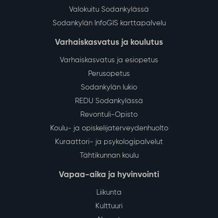
Valokuitu Sodankylässä
Sodankylän InfoGIS karttapalvelu
Varhaiskasvatus ja koulutus
Varhaiskasvatus ja esiopetus
Perusopetus
Sodankylän lukio
REDU Sodankylässä
Revontuli-Opisto
Koulu- ja opiskelijaterveydenhuolto
Kuraattori- ja psykologipalvelut
Tähtikunnan koulu
Vapaa-aika ja hyvinvointi
Liikunta
Kulttuuri