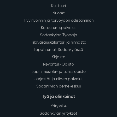
Kulttuuri
Nuoret
Hyvinvoinnin ja terveyden edistäminen
Kotoutumispalvelut
Sodankylän Työpaja
Tilavarauskalenteri ja hinnasto
Tapahtumat Sodankylässä
Kirjasto
Revontuli-Opisto
Lapin musiikki- ja tanssiopisto
Järjestöt ja niiden palvelut
Sodankylän perhekeskus
Työ ja elinkeinot
Yrityksille
Sodankylän yritykset