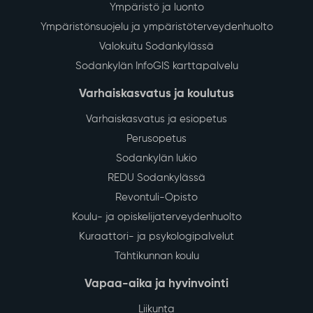
Ympäristö ja luonto
Ympäristönsuojelu ja ympäristöterveydenhuolto
Valokuitu Sodankylässä
Sodankylän InfoGIS karttapalvelu
Varhaiskasvatus ja koulutus
Varhaiskasvatus ja esiopetus
Perusopetus
Sodankylän lukio
REDU Sodankylässä
Revontuli-Opisto
Koulu- ja opiskelijaterveydenhuolto
Kuraattori- ja psykologipalvelut
Tähtikunnan koulu
Vapaa-aika ja hyvinvointi
Liikunta