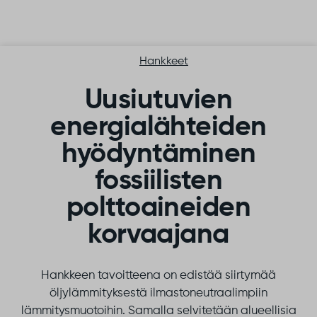
Siirry sisältöön
Hankkeet
Uusiutuvien
energialähteiden
hyödyntäminen
fossiilisten
polttoaineiden
korvaajana
Hankkeen tavoitteena on edistää siirtymää
öljylämmityksestä ilmastoneutraalimpiin
lämmitysmuotoihin. Samalla selvitetään alueellisia