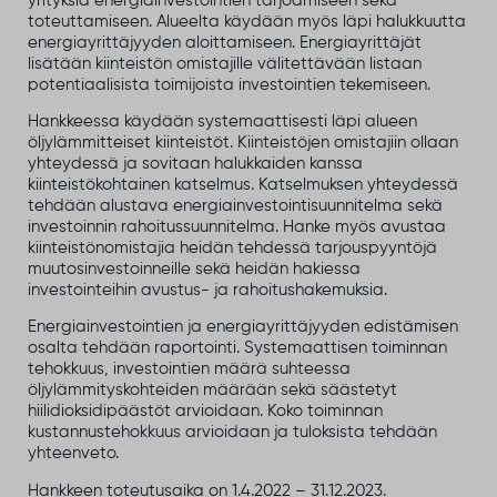
yrityksiä energiainvestointien tarjoamiseen sekä
toteuttamiseen. Alueelta käydään myös läpi halukkuutta
energiayrittäjyyden aloittamiseen. Energiayrittäjät
lisätään kiinteistön omistajille välitettävään listaan
potentiaalisista toimijoista investointien tekemiseen.
Hankkeessa käydään systemaattisesti läpi alueen
öljylämmitteiset kiinteistöt. Kiinteistöjen omistajiin ollaan
yhteydessä ja sovitaan halukkaiden kanssa
kiinteistökohtainen katselmus. Katselmuksen yhteydessä
tehdään alustava energiainvestointisuunnitelma sekä
investoinnin rahoitussuunnitelma. Hanke myös avustaa
kiinteistönomistajia heidän tehdessä tarjouspyyntöjä
muutosinvestoinneille sekä heidän hakiessa
investointeihin avustus- ja rahoitushakemuksia.
Energiainvestointien ja energiayrittäjyyden edistämisen
osalta tehdään raportointi. Systemaattisen toiminnan
tehokkuus, investointien määrä suhteessa
öljylämmityskohteiden määrään sekä säästetyt
hiilidioksidipäästöt arvioidaan. Koko toiminnan
kustannustehokkuus arvioidaan ja tuloksista tehdään
yhteenveto.
Hankkeen toteutusaika on 1.4.2022 – 31.12.2023.