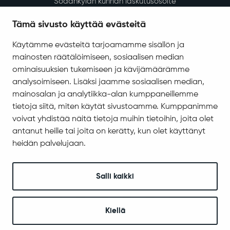
Sodankylän kunnan laskutusosoite
Tietosuoja
Tämä sivusto käyttää evästeitä
Saavutettavuus
Käytämme evästeitä tarjoamamme sisällön ja
Asiakirjajulkisuuskuvaus
mainosten räätälöimiseen, sosiaalisen median
Evästeiden hallinta
ominaisuuksien tukemiseen ja kävijämäärämme
analysoimiseen. Lisäksi jaamme sosiaalisen median,
Yhteystiedot
mainosalan ja analytiikka-alan kumppaneillemme
Jäämerentie 1, 99601 Sodankylä
tietoja siitä, miten käytät sivustoamme. Kumppanimme
voivat yhdistää näitä tietoja muihin tietoihin, joita olet
Kaikki yhteystiedot
antanut heille tai joita on kerätty, kun olet käyttänyt
Henkilökunnan intranet
heidän palvelujaan.
Anna palautetta
Seuraa meitä
Salli kaikki
Kiellä
© 2025 Sodankylä