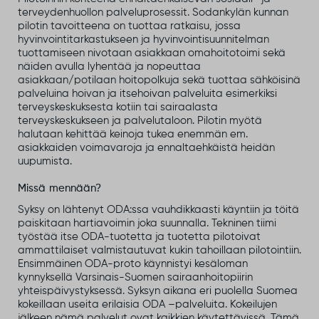
terveydenhuollon palveluprosessit. Sodankylän kunnan
pilotin tavoitteena on tuottaa ratkaisu, jossa
hyvinvointitarkastukseen ja hyvinvointisuunnitelman
tuottamiseen nivotaan asiakkaan omahoitotoimi sekä
näiden avulla lyhentää ja nopeuttaa
asiakkaan/potilaan hoitopolkuja sekä tuottaa sähköisinä
palveluina hoivan ja itsehoivan palveluita esimerkiksi
terveyskeskuksesta kotiin tai sairaalasta
terveyskeskukseen ja palvelutaloon. Pilotin myötä
halutaan kehittää keinoja tukea enemmän em.
asiakkaiden voimavaroja ja ennaltaehkäistä heidän
uupumista.
Missä mennään?
Syksy on lähtenyt ODA:ssa vauhdikkaasti käyntiin ja töitä
paiskitaan hartiavoimin joka suunnalla. Tekninen tiimi
työstää itse ODA-tuotetta ja tuotetta pilotoivat
ammattilaiset valmistautuvat kukin tahoillaan pilotointiin.
Ensimmäinen ODA-proto käynnistyi kesäloman
kynnyksellä Varsinais-Suomen sairaanhoitopiirin
yhteispäivystyksessä. Syksyn aikana eri puolella Suomea
kokeillaan useita erilaisia ODA –palveluita. Kokeilujen
jälkeen nämä palvelut ovat kaikkien käytettävissä. Tämä