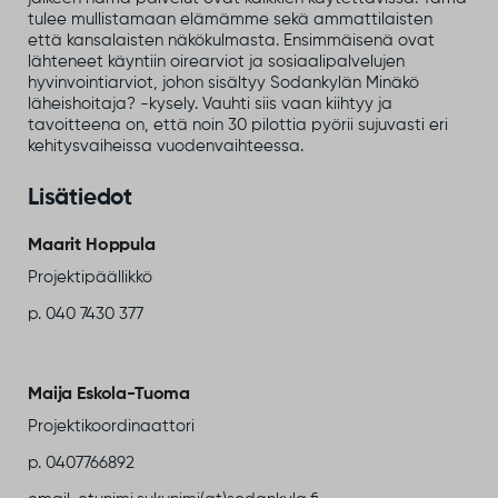
tulee mullistamaan elämämme sekä ammattilaisten
että kansalaisten näkökulmasta. Ensimmäisenä ovat
lähteneet käyntiin oirearviot ja sosiaalipalvelujen
hyvinvointiarviot, johon sisältyy Sodankylän Minäkö
läheishoitaja? -kysely. Vauhti siis vaan kiihtyy ja
tavoitteena on, että noin 30 pilottia pyörii sujuvasti eri
kehitysvaiheissa vuodenvaihteessa.
Lisätiedot
Maarit Hoppula
Projektipäällikkö
p. 040 7430 377
Maija Eskola-Tuoma
Projektikoordinaattori
p. 0407766892