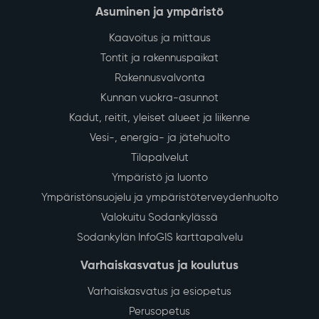
Asuminen ja ympäristö
Kaavoitus ja mittaus
Tontit ja rakennuspaikat
Rakennusvalvonta
Kunnan vuokra-asunnot
Kadut, reitit, yleiset alueet ja liikenne
Vesi-, energia- ja jätehuolto
Tilapalvelut
Ympäristö ja luonto
Ympäristönsuojelu ja ympäristöterveydenhuolto
Valokuitu Sodankylässä
Sodankylän InfoGIS karttapalvelu
Varhaiskasvatus ja koulutus
Varhaiskasvatus ja esiopetus
Perusopetus