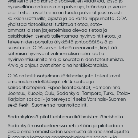
yksinkertaistaa kansalaispalvelujen viidakkoa, jossa jo
nykyisellään on lukuisia eri palveluja, brändejä ja verkko-
osoitteita. Tavoitteena on tuoda palvelut joustavasti
kaikkien ulottuville, ajasta ja paikasta riippumatta. ODA
yhdistää tieteellisesti tutkittua tietoa, sote-
ammattilaisten järjestelmissä olevaa tietoa ja
asiakkaiden itsensä tallentamaa hyvinvointitietoa, ja
tekee niiden pohjalta älykkäitä johtopäätöksiä ja
suosituksia. ODAssa voi tehdä oirearvioita, käyttää
sähköisiä hyvinvointivalmennuksia sekä laatia
hyvinvointisuunnitelmia ja seurata niiden toteutumista.
Arvio ja ohjaus ovat siten aina henkilökohtaisia.
ODA on hallitusohjelman kärkihanke, jota toteuttavat
omahoidon edelläkävijät eli 14 kuntaa ja
sairaanhoitopiiriä: Espoo (isäntäkunta), Hämeenlinna,
Joensuu, Kuopio, Oulu, Sodankylä, Tampere, Turku, Etelä-
Karjalan sosiaali- ja terveyspiiri sekä Varsinais-Suomen
sekä Keski-Suomen sairaanhoitopiirit.
Sodankylässä pilottikohteena ikäihmisten läheishoito
Sodankylän osahankkeessa kehitetään ja pilotoidaan
aikaa ennen omaishoidon sopimusta eli läheishoitajuutta.
Pilotoinnin kohteena ennaltaehkäisevän sosiaali- ja