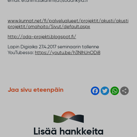
email. etunimi.sukunimi(at)sodankyla.fi
www.kunnat.net/fi/palvelualueet/projektit/akusti/akusti
projektit/omahoito/Sivut/default.aspx
http://oda-projekti.blogspot.fi/
Lapin Digiaika 27.4.2017 seminaarin tallenne
YouTubessa:
https://youtu.be/h3NIhUnODi8
F
T
W
S
Jaa sivu eteenpäin
a
w
h
h
c
i
a
a
e
t
t
r
b
t
s
e
o
e
A
o
r
p
k
p
Lisää hankkeita