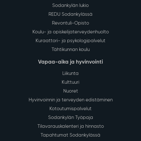
Sodankylän lukio
REDU Sodankylässä
Revontuli-Opisto
Koulu- ja opiskelijaterveydenhuolto
Kuraattori- ja psykologipalvelut
Tähtikunnan koulu
Vapaa-aika ja hyvinvointi
Liikunta
Kulttuuri
Nuoret
Hyvinvoinnin ja terveyden edistäminen
Kotoutumispalvelut
Sodankylän Työpaja
Tilavarauskalenteri ja hinnasto
Tapahtumat Sodankylässä