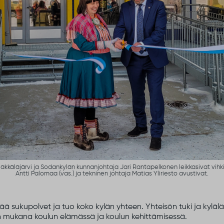
kkäläjärvi ja Sodankylän kunnanjohtaja Jari Rantapelkonen leikkasivat vihki
Antti Palomaa (vas.) ja tekninen johtaja Matias Yliriesto avustivat.
ää sukupolvet ja tuo koko kylän yhteen. Yhteisön tuki ja kylälä
n mukana koulun elämässä ja koulun kehittämisessä.