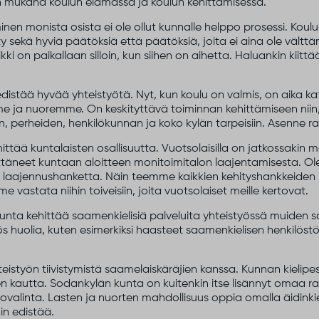
n mukana koulun elämässä ja koulun kehittämisessä.
n monista osista ei ole ollut kunnalle helppo prosessi. Kouluun 
y sekä hyviä päätöksiä että päätöksiä, joita ei aina ole vältt
kki on paikallaan silloin, kun siihen on aihetta. Haluankin kii
i edistää hyvää yhteistyötä. Nyt, kun koulu on valmis, on aika 
 ja nuoremme. On keskityttävä toiminnan kehittämiseen niin,
en, perheiden, henkilökunnan ja koko kylän tarpeisiin. Asenne ra
tää kuntalaisten osallisuutta. Vuotsolaisilla on jatkossakin m
hettäneet kuntaan aloitteen monitoimitalon laajentamisesta. 
laajennushanketta. Näin teemme kaikkien kehityshankkeiden koh
vastata niihin toiveisiin, joita vuotsolaiset meille kertovat.
unta kehittää saamenkielisiä palveluita yhteistyössä muiden 
yös huolia, kuten esimerkiksi haasteet saamenkielisen henkilöst
hteistyön tiivistymistä saamelaiskäräjien kanssa. Kunnan kielip
en kautta. Sodankylän kunta on kuitenkin itse lisännyt omaa ra
valinta. Lasten ja nuorten mahdollisuus oppia omalla äidinkiel
in edistää.