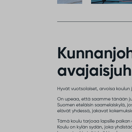
Kunnanjoh
avajaisjuh
Hyvät vuotsolaiset, arvoisa koulun 
On upeaa, että saamme tänään juhli
Suomen eteläisin saamelaiskylä, jos
elävät yhdessä, jakavat kokemuksia
Tämä koulu tarjoaa lapsille paikan
Koulu on kylän sydän, joka yhdistää