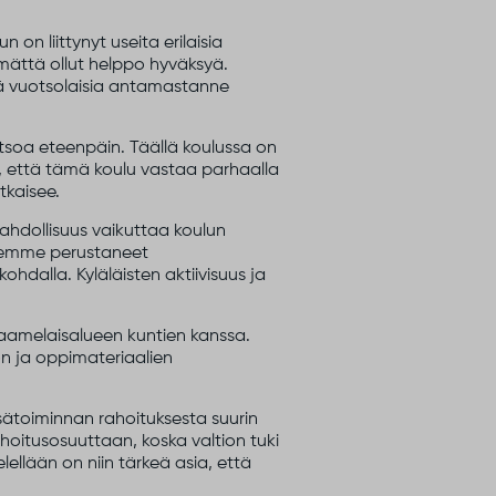
on liittynyt useita erilaisia
ämättä ollut helppo hyväksyä.
ttää vuotsolaisia antamastanne
katsoa eteenpäin. Täällä koulussa on
 että tämä koulu vastaa parhaalla
tkaisee.
ahdollisuus vaikuttaa koulun
Olemme perustaneet
dalla. Kyläläisten aktiivisuus ja
saamelaisalueen kuntien kanssa.
ön ja oppimateriaalien
esätoiminnan rahoituksesta suurin
hoitusosuuttaan, koska valtion tuki
ellään on niin tärkeä asia, että