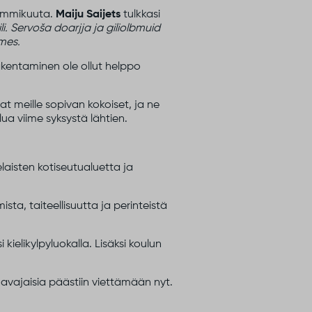
tammikuuta.
Maiju Saijets
tulkkasi
li
.
Servoša
doarjja
ja
giliolbmuid
mes.
rakentaminen ole ollut helppo
at meille sopivan kokoiset, ja ne
lua viime syksystä lähtien.
aisten kotiseutualuetta ja
a, taiteellisuutta ja perinteistä
ielikylpyluokalla. Lisäksi koulun
a avajaisia päästiin viettämään nyt.