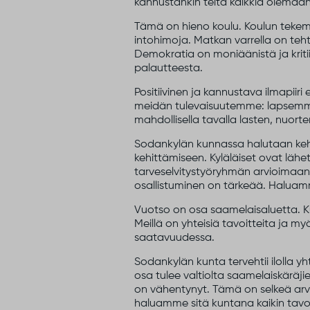
kannustankin teitä kaikkia olemaa
Tämä on hieno koulu. Koulun tekemine
intohimoja. Matkan varrella on teht
Demokratia on moniäänistä ja kritii
palautteesta.
Positiivinen ja kannustava ilmapiir
meidän tulevaisuutemme: lapsemme
mahdollisella tavalla lasten, nuort
Sodankylän kunnassa halutaan kehit
kehittämiseen. Kyläläiset ovat lä
tarveselvitystyöryhmän arvioimaan 
osallistuminen on tärkeää. Haluamme 
Vuotso on osa saamelaisaluetta. K
Meillä on yhteisiä tavoitteita ja m
saatavuudessa.
Sodankylän kunta tervehtii ilolla y
osa tulee valtiolta saamelaiskäräji
on vähentynyt. Tämä on selkeä arvo
haluamme sitä kuntana kaikin tavo