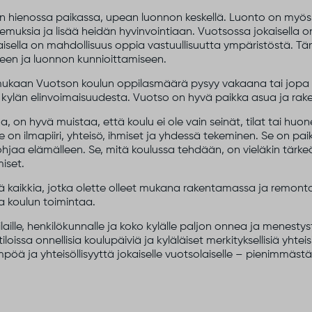
än hienossa paikassa, upean luonnon keskellä. Luonto on myös
kemuksia ja lisää heidän hyvinvointiaan. Vuotsossa jokaisella 
aisella on mahdollisuus oppia vastuullisuutta ympäristöstä. 
en ja luonnon kunnioittamiseen.
mukaan Vuotson koulun oppilasmäärä pysyy vakaana tai jopa k
kylän elinvoimaisuudesta. Vuotso on hyvä paikka asua ja rake
, on hyvä muistaa, että koulu ei ole vain seinät, tilat tai huo
e on ilmapiiri, yhteisö, ihmiset ja yhdessä tekeminen. Se on pai
hjaa elämälleen. Se, mitä koulussa tehdään, on vieläkin tärk
iset.
eitä kaikkia, jotka olette olleet mukana rakentamassa ja remon
a koulun toimintaa.
aille, henkilökunnalle ja koko kylälle paljon onnea ja menestys
loissa onnellisia koulupäiviä ja kyläläiset merkityksellisiä yhtei
mpöä ja yhteisöllisyyttä jokaiselle vuotsolaiselle – pienimmäs