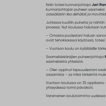
Näin totesi kunnanjohtaja
Jari Ra
kunnanjohtajan puheen saameksi
oassálastin
lea
dehálaš
ja
movttii
Juhlassa kuultiin puheita ja nähtii
prosessi. Nyt koulussa halutaan ku
– Omasta puolestani haluan sanoa ki
ovat tehokkaassa käytössä, totesi
– Vuotson koulu on kyläläisille tärk
Saamelaiskäräjien puheenjohtaja
saamelaista yhteisöä.
– Olen oppinut lapsuudestani saakk
osaamista – ja mikä tärkeintä muka
Vuotson koulussa on 35 oppilasta. O
yhteydessä toimii päiväkoti.
Varsinainen koulutoiminta uudessa ko