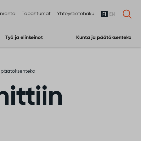
enranta
Tapahtumat
Yhteystietohaku
FI
EN
Työ ja elinkeinot
Kunta ja päätöksenteko
ja päätöksenteko
ittiin