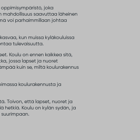
 oppimisympäristö, joka
on mahdollisuus saavuttaa läheinen
Tämä voi parhaimmillaan johtaa
asvaa, kun muissa kyläkouluissa
ntaa tulevaisuutta.
neet. Koulu on ennen kaikkea sitä,
kka, jossa lapset ja nuoret
eämpää kuin se, miltä koulurakennus
toimassa koulurakennusta ja
tä. Toivon, että lapset, nuoret ja
siä hetkiä. Koulu on kylän sydän, ja
tä suurimpaan.