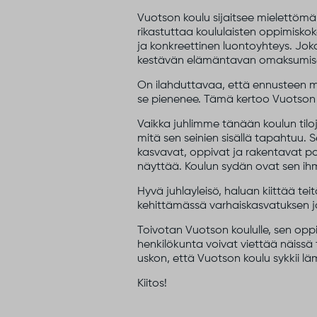
Vuotson koulu sijaitsee mielettöm
rikastuttaa koululaisten oppimisko
ja konkreettinen luontoyhteys. Jok
kestävän elämäntavan omaksumise
On ilahduttavaa, että ennusteen 
se pienenee. Tämä kertoo Vuotson 
Vaikka juhlimme tänään koulun tiloja
mitä sen seinien sisällä tapahtuu. S
kasvavat, oppivat ja rakentavat po
näyttää. Koulun sydän ovat sen ihm
Hyvä juhlayleisö, haluan kiittää t
kehittämässä varhaiskasvatuksen j
Toivotan Vuotson koululle, sen oppil
henkilökunta voivat viettää näissä ti
uskon, että Vuotson koulu sykkii lä
Kiitos!