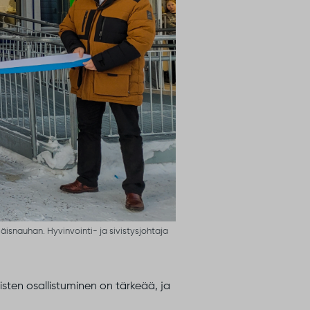
äisnauhan. Hyvinvointi- ja sivistysjohtaja
isten osallistuminen on tärkeää, ja