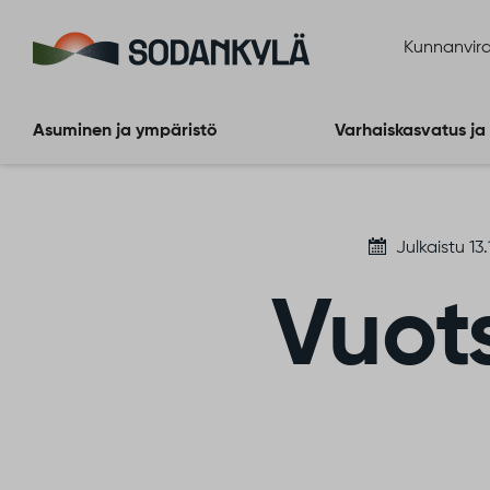
Siirry sisältöön
Kunnanvira
Asuminen ja ympäristö
Varhaiskasvatus ja
Julkaistu 13
Vuots