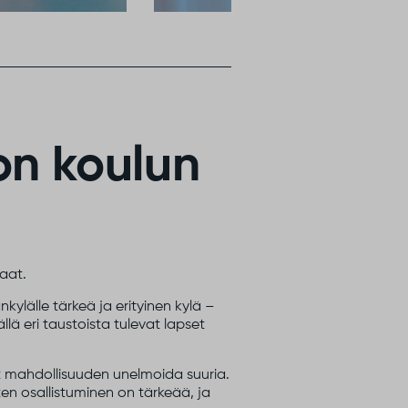
on koulun
raat.
lälle tärkeä ja erityinen kylä –
lä eri taustoista tulevat lapset
t mahdollisuuden unelmoida suuria.
ten osallistuminen on tärkeää, ja