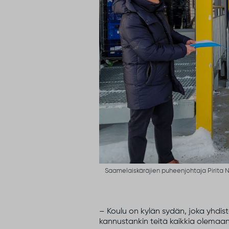
Saamelaiskäräjien puheenjohtaja Pirita Nä
– Koulu on kylän sydän, joka yhdist
kannustankin teitä kaikkia olemaa