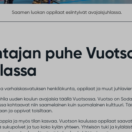
Saamen luokan oppilaat esiintyivät avajaisjuhlassa.
tajan puhe Vuots
lassa
ja varhaiskasvatuksen henkilökunta, oppilaat ja muut juhlavie
a uuden koulun avajaisia täällä Vuotsossa. Vuotso on Sodanky
sa kohtaavat niin saamelainen kuin suomalainen kulttuuri. Tääl
an ja oppivat toisiltaan.
 oppia ja myös tilan kasvaa. Vuotson koulussa oppilaat saava
 sukupolvet ja tuo koko kylän yhteen. Yhteisön tuki ja kyläläis