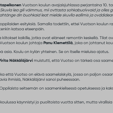
ntapelkonen
Vuotson koulun avajaisjuhlassa perjantaina 10. 
:
Skuvla
lea
gili
váimmus
,
mii
ovttasta
sohkabuolvvaid
ja
olles
gi
dahtánge
din
buohkaid
leat
mielde
skuvlla
eallimis
ja
ovddidea
n oppilaiden esityksiä. Samalla todettiin, ettei Vuotson koulun 
itenkin katsoa eteenpäin.
itokset kaikille, jotka ovat eläneet remontin keskellä. Tilat ov
 Vuotson koulun johtaja
Panu Klemettilä
, joka on johtanut kou
eä asia. Koulu on kylän yhteinen. Se on itselle mieluisa ajatus.
Pirita Näkkäläjärvi
muistutti, että Vuotso on tärkeä osa saamel
a että Vuotso on elävä saamelaiskylä, jossa on paljon osaamist
via ihmisiä, Näkkäläjärvi sanoi puheessaan.
ppilaista seitsemän on saamenkielisessä opetuksessa ja kaksi k
ulussa käynnistyi jo puolitoista vuotta sitten, mutta virallisi