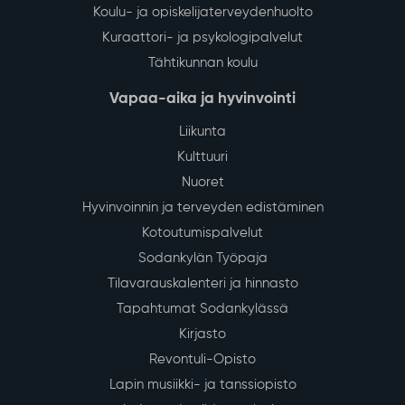
Koulu- ja opiskelijaterveydenhuolto
Kuraattori- ja psykologipalvelut
Tähtikunnan koulu
Vapaa-aika ja hyvinvointi
Liikunta
Kulttuuri
Nuoret
Hyvinvoinnin ja terveyden edistäminen
Kotoutumispalvelut
Sodankylän Työpaja
Tilavarauskalenteri ja hinnasto
Tapahtumat Sodankylässä
Kirjasto
Revontuli-Opisto
Lapin musiikki- ja tanssiopisto