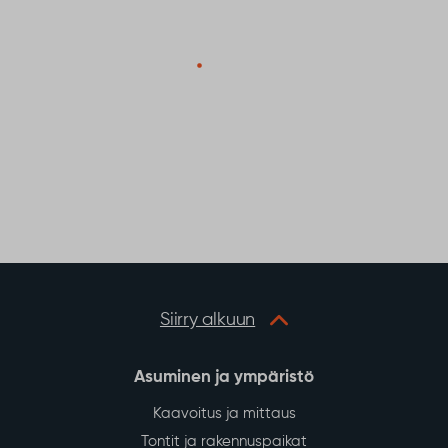
Siirry alkuun
Asuminen ja ympäristö
Kaavoitus ja mittaus
Tontit ja rakennuspaikat