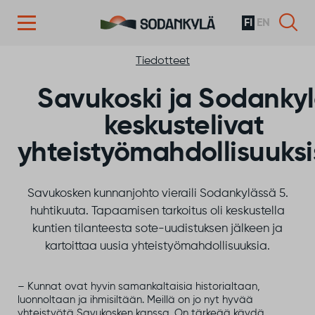
FI
EN
Siirry sisältöön
Tiedotteet
Savukoski ja Sodanky
keskustelivat
yhteistyömahdollisuuksi
Savukosken kunnanjohto vieraili Sodankylässä 5.
huhtikuuta. Tapaamisen tarkoitus oli keskustella
kuntien tilanteesta sote-uudistuksen jälkeen ja
kartoittaa uusia yhteistyömahdollisuuksia.
– Kunnat ovat hyvin samankaltaisia historialtaan,
luonnoltaan ja ihmisiltään. Meillä on jo nyt hyvää
yhteistyötä Savukosken kanssa. On tärkeää käydä