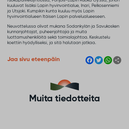
ruokapalveluyhtiössä, Pohjois-Lapin Ruoka Oy:ssä, johon
kuuluvat lisäksi Lapin hyvinvointialue, Inari, Pelkosenniemi
ja Utsjoki. Kumpikin kunta kuuluu myös Lapin
hyvinvointialueen Itäisen Lapin palvelualueeseen.
Neuvottelussa olivat mukana Sodankylän ja Savukosken
kunnanjohtajat, puheenjohtajia ja muita
luottamushenkilöitä sekä toimialajohtoa. Keskustelu
koettiin hyödylliseksi, ja sitä halutaan jatkaa.
F
T
W
S
Jaa sivu eteenpäin
a
w
h
h
c
i
a
a
e
t
t
r
b
t
s
e
o
e
A
o
r
p
k
p
Muita tiedotteita