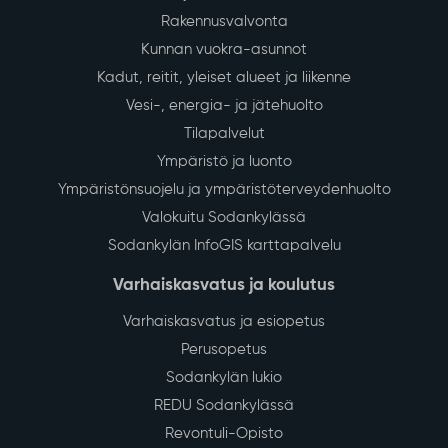
Rakennusvalvonta
Kunnan vuokra-asunnot
Kadut, reitit, yleiset alueet ja liikenne
Vesi-, energia- ja jätehuolto
Tilapalvelut
Ympäristö ja luonto
Ympäristönsuojelu ja ympäristöterveydenhuolto
Valokuitu Sodankylässä
Sodankylän InfoGIS karttapalvelu
Varhaiskasvatus ja koulutus
Varhaiskasvatus ja esiopetus
Perusopetus
Sodankylän lukio
REDU Sodankylässä
Revontuli-Opisto