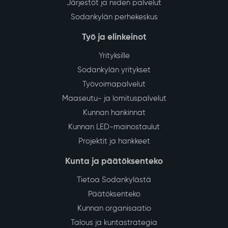
Järjestöt ja niiden palvelut
Sodankylän perhekeskus
Työ ja elinkeinot
Yrityksille
Sodankylän yritykset
Työvoimapalvelut
Maaseutu- ja lomituspalvelut
Kunnan hankinnat
Kunnan LED-mainostaulut
Projektit ja hankkeet
Kunta ja päätöksenteko
Tietoa Sodankylästä
Päätöksenteko
Kunnan organisaatio
Talous ja kuntastrategia