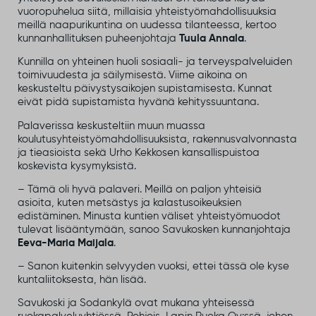
vuoropuhelua siitä, millaisia yhteistyömahdollisuuksia
meillä naapurikuntina on uudessa tilanteessa, kertoo
kunnanhallituksen puheenjohtaja
Tuula Annala
.
Kunnilla on yhteinen huoli sosiaali- ja terveyspalveluiden
toimivuudesta ja säilymisestä. Viime aikoina on
keskusteltu päivystysaikojen supistamisesta. Kunnat
eivät pidä supistamista hyvänä kehityssuuntana.
Palaverissa keskusteltiin muun muassa
koulutusyhteistyömahdollisuuksista, rakennusvalvonnasta
ja tieasioista sekä Urho Kekkosen kansallispuistoa
koskevista kysymyksistä.
– Tämä oli hyvä palaveri. Meillä on paljon yhteisiä
asioita, kuten metsästys ja kalastusoikeuksien
edistäminen. Minusta kuntien väliset yhteistyömuodot
tulevat lisääntymään, sanoo Savukosken kunnanjohtaja
Eeva-Maria Maijala
.
– Sanon kuitenkin selvyyden vuoksi, ettei tässä ole kyse
kuntaliitoksesta, hän lisää.
Savukoski ja Sodankylä ovat mukana yhteisessä