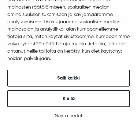
Käytämme evästeitä tarjoamamme sisällön ja
Asiakirjajulkisuuskuvaus
mainosten räätälöimiseen, sosiaalisen median
Evästeiden hallinta
ominaisuuksien tukemiseen ja kävijämäärämme
analysoimiseen. Lisäksi jaamme sosiaalisen median,
Yhteystiedot
mainosalan ja analytiikka-alan kumppaneillemme
Jäämerentie 1, 99601 Sodankylä
tietoja siitä, miten käytät sivustoamme. Kumppanimme
Kaikki yhteystiedot
voivat yhdistää näitä tietoja muihin tietoihin, joita olet
antanut heille tai joita on kerätty, kun olet käyttänyt
Henkilökunnan intranet
heidän palvelujaan.
Anna palautetta
Seuraa meitä
Salli kaikki
Kiellä
© 2025 Sodankylä
Digi- ja mainostoimisto Höyry Rovaniemi ja Oulu
Näytä tiedot