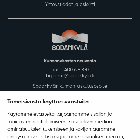
Yhteystiedot ja asiointi
Kunnanviraston neuvonta
puh. 0400 618 870
kirjaamo@sodankyla.fi
Sodankylän kunnan laskutusosoite
Tietosuoja
Tämä sivusto käyttää evästeitä
Saavutettavuus
Käytämme evästeitä tarjoamamme sisällön ja
Asiakirjajulkisuuskuvaus
mainosten räätälöimiseen, sosiaalisen median
Evästeiden hallinta
ominaisuuksien tukemiseen ja kävijämäärämme
analysoimiseen. Lisäksi jaamme sosiaalisen median,