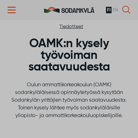
FI
EN
Siirry sisältöön
Tiedotteet
OAMK:n kysely
työvoiman
saatavuudesta
Oulun ammattikorkeakoulun (OAMK)
sodankyläläisessä opinnäytetyössä kysytään
Sodankylän yrittäjien työvoiman saatavuudesta.
Toinen kysely lähtee myös sodankyläläisille
yliopisto- ja ammattikorkeakouluopiskelijoille.