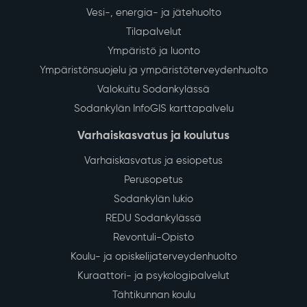
Vesi-, energia- ja jätehuolto
Tilapalvelut
Ympäristö ja luonto
Ympäristönsuojelu ja ympäristöterveydenhuolto
Valokuitu Sodankylässä
Sodankylän InfoGIS karttapalvelu
Varhaiskasvatus ja koulutus
Varhaiskasvatus ja esiopetus
Perusopetus
Sodankylän lukio
REDU Sodankylässä
Revontuli-Opisto
Koulu- ja opiskelijaterveydenhuolto
Kuraattori- ja psykologipalvelut
Tähtikunnan koulu