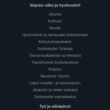
Vapaa-aika ja hyvinvointi
Liikunta
Kulttuuri
Nuoret
Hyvinvoinnin ja terveyden edistäminen
Kotoutumispalvelut
Sodankylän Työpaja
Tilavarauskalenteri ja hinnasto
Tapahtumat Sodankylässä
Kirjasto
Revontuli-Opisto
Lapin musiikki- ja tanssiopisto
Järjestöt ja niiden palvelut
Sodankylän perhekeskus
Työ ja elinkeinot