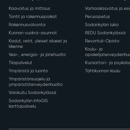
Kaavoitus ja mittaus
Varhaiskasvatus ja es
Tontit ja rakennuspaikat
Perusopetus
Rakennusvalvonta
Sodankylän lukio
Kunnan vuokra-asunnot
REDU Sodankylässä
Kadut, reitit, yleiset alueet ja
Revontuli-Opisto
liikenne
Koulu- ja
Vesi-, energia- ja jätehuolto
opiskelijaterveydenhu
Tilapalvelut
Kuraattori- ja psykolo
Ympäristö ja luonto
Tähtikunnan koulu
Ympäristönsuojelu ja
ympäristöterveydenhuolto
Valokuitu Sodankylässä
Sodankylän InfoGIS
karttapalvelu