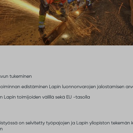
asvun tukeminen
toiminnan edistäminen Lapin luonnonvarojen jalostamisen arv
n Lapin toimijoiden välillä sekä EU -tasolla
työssä on selvitetty työpajojen ja Lapin yliopiston tekemän k
an