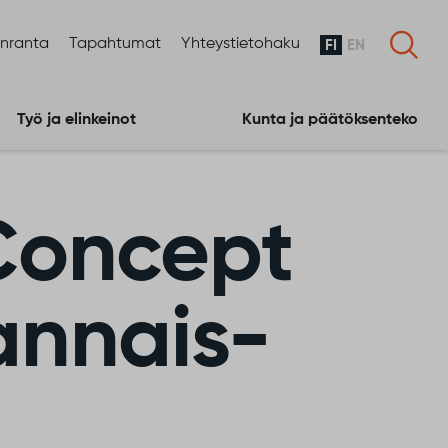
enranta
Tapahtumat
Yhteystietohaku
FI
EN
Työ ja elinkeinot
Kunta ja päätöksenteko
 Concept
vannais-