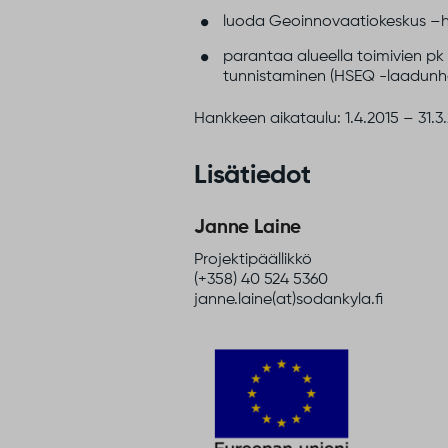
luoda Geoinnovaatiokeskus –ha
parantaa alueella toimivien pk 
tunnistaminen (HSEQ -laadunha
Hankkeen aikataulu: 1.4.2015 – 31.3.
Lisätiedot
Janne Laine
Projektipäällikkö
(+358) 40 524 5360
janne.laine(at)sodankyla.fi