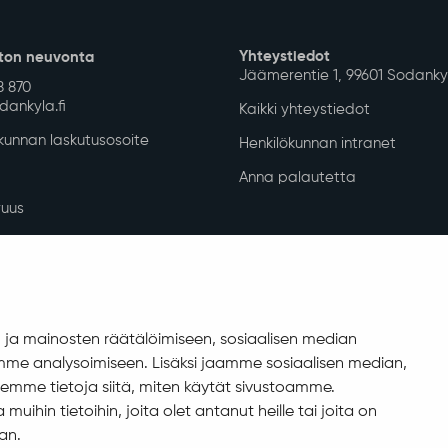
Yhteystiedot
ton neuvonta
Jäämerentie 1, 99601 Sodanky
8 870
ankyla.fi
Kaikki yhteystiedot
unnan laskutusosoite
Henkilökunnan intranet
Anna palautetta
uus
isuuskuvaus
allinta
ja mainosten räätälöimiseen, sosiaalisen median
me analysoimiseen. Lisäksi jaamme sosiaalisen median,
emme tietoja siitä, miten käytät sivustoamme.
ihin tietoihin, joita olet antanut heille tai joita on
an.