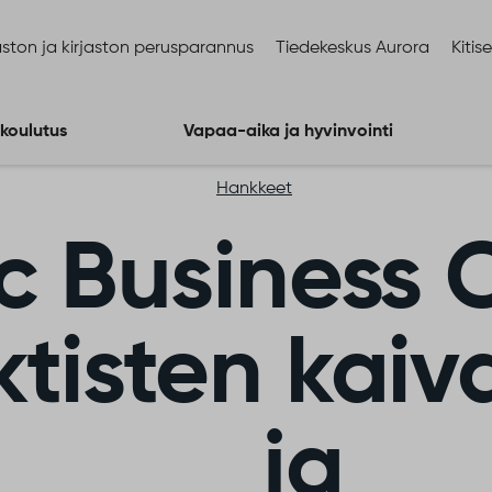
ston ja kirjaston perusparannus
Tiedekeskus Aurora
Kitis
 koulutus
Vapaa-aika ja hyvinvointi
Hankkeet
ic Business
ktisten kai
ja