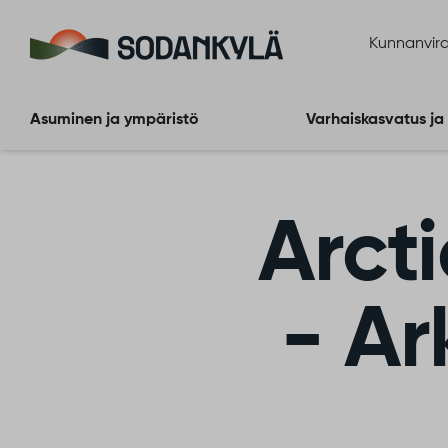
Siirry sisältöön
Kunnanvira
Asuminen ja ympäristö
Varhaiskasvatus ja
Arct
- Ar