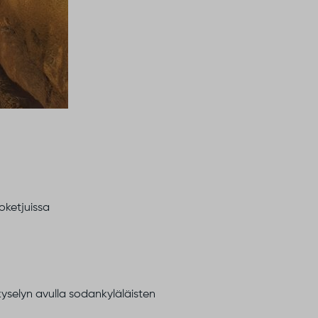
oketjuissa
yselyn avulla sodankyläläisten