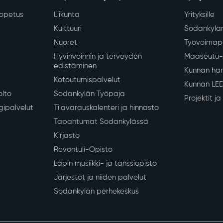
iopetus
Liikunta
Yrityksille
Kulttuuri
Sodankylän
Nuoret
Työvoimapa
Hyvinvoinnin ja terveyden
Maaseutu- 
edistäminen
Kunnan han
Kotoutumispalvelut
Kunnan LE
olto
Sodankylän Työpaja
Projektit j
gipalvelut
Tilavarauskalenteri ja hinnasto
Tapahtumat Sodankylässä
Kirjasto
Revontuli-Opisto
Lapin musiikki- ja tanssiopisto
Järjestöt ja niiden palvelut
Sodankylän perhekeskus