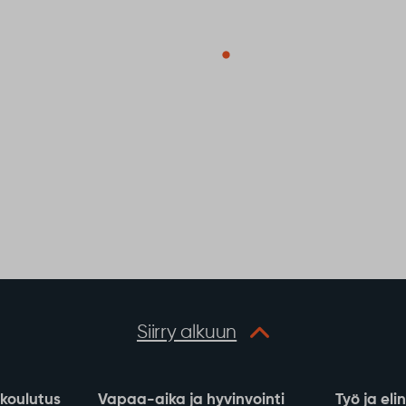
Siirry alkuun
 koulutus
Vapaa-aika ja hyvinvointi
Työ ja eli