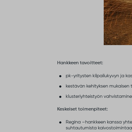
Hankkeen tavoitteet:
pk-yritysten kilpailukyvyn ja k
kestävän kehityksen mukaisen 
klusteriyhteistyön vahvistamine
Keskeiset toimenpiteet:
Regina –hankkeen kanssa yhteis
suhtautumista kaivostoiminta