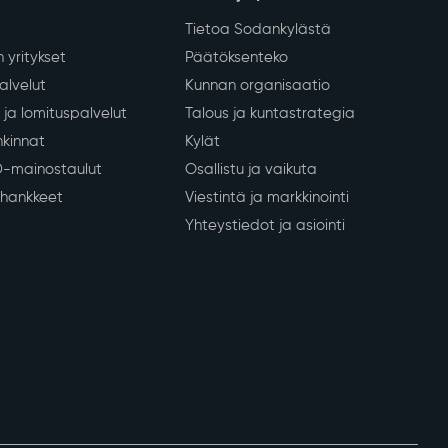
Tietoa Sodankylästä
 yritykset
Päätöksenteko
lvelut
Kunnan organisaatio
ja lomituspalvelut
Talous ja kuntastrategia
kinnat
Kylät
D-mainostaulut
Osallistu ja vaikuta
a hankkeet
Viestintä ja markkinointi
Yhteystiedot ja asiointi