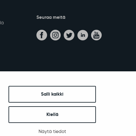
Seuraa meitä
lä
Salli kaikki
Kiellä
Näytä tiedot