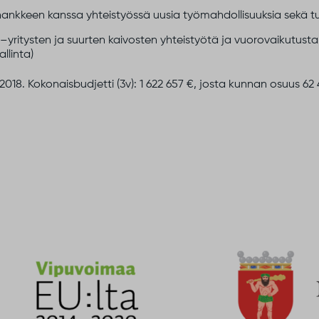
nkkeen kanssa yhteistyössä uusia työmahdollisuuksia sekä tu
–yritysten ja suurten kaivosten yhteistyötä ja vuorovaikutusta: 
llinta)
2018. Kokonaisbudjetti (3v): 1 622 657 €, josta kunnan osuus 62