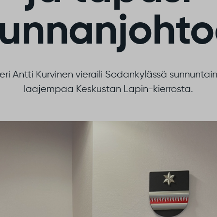
unnanjoht
i Antti Kurvinen vieraili Sodankylässä sunnuntaina
laajempaa Keskustan Lapin-kierrosta.