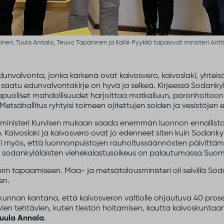
inen, Tuula Annala, Teuvo Tapaninen ja Kalle Pyykkö tapasivat ministeri Antti 
dunvalvonta, jonka kärkenä ovat kaivosvero, kaivoslaki, yhteisö
 saatu edunvalvontakirje on hyvä ja selkeä. Kirjeessä Sodank
apuoliset mahdollisuudet harjoittaa matkailuun, poronhoitoon 
 Metsähallitus ryhtyisi toimeen ojitettujen soiden ja vesistöjen 
i ministeri Kurvisen mukaan saada enemmän luonnon ennallistami
le. Kaivoslaki ja kaivosvero ovat jo edenneet siten kuin Sodank
isti myös, että luonnonpuistojen rauhoitussäännösten päivitt
 sodankyläläisten viehekalastusoikeus on palautumassa Suomu
erin tapaamiseen. Maa- ja metsätalousministeri oli selvillä So
en.
 kunnan kantana, että kaivosveron valtiolle ohjautuva 40 prosent
levien tehtävien, kuten tiestön hoitamisen, kautta kaivoskunta
uula Annala
.