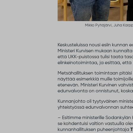
Mikko Pyhäjärvi, Juha Karpp
Keskusteluissa nousi esiin kunnan e
Ministeri Kurvisen mukaan kunnalta
että UKK-puistossa tulisi taata tas
elinkeinotoimintaa, ja esittää, että
Metsähallituksen toimintaan pitäis
näyttää esimerkkiä muille toimijoil
etenevän. Ministeri Kurvinen vahv
edunvalvonta on onnistunut, koska
Kunnanjohto oli tyytyväinen minist
yhteistyössä edunvalvonnan suhte
­– Esitimme ministerille Sodankylän
se kohdentuisi valtion vastuulla o
kunnanhallituksen puheenjohtaja
T