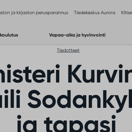
ston ja kirjaston perusparannus
Tiedekeskus Aurora
Kitis
 koulutus
Vapaa-aika ja hyvinvointi
Tiedotteet
isteri Kurv
aili Sodanky
ja tapasi