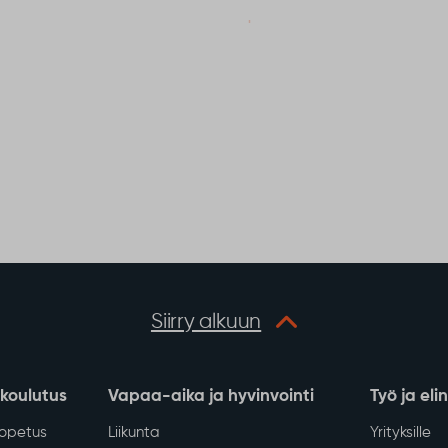
Siirry alkuun
 koulutus
Vapaa-aika ja hyvinvointi
Työ ja eli
iopetus
Liikunta
Yrityksille