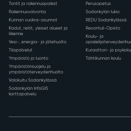
Tontit ja rakennuspaikat
Perusopetus
Rakennusvalvonta
Sodankylän lukio
Kunnan vuokra-asunnot
REDU Sodankylässä
Kadut, reitit, yleiset alueet ja
Revontuli-Opisto
liikenne
Koulu- ja
Vesi-, energia- ja jätehuolto
opiskelijaterveydenhu
Tilapalvelut
Kuraattori- ja psykolo
Ympäristö ja luonto
Tähtikunnan koulu
Ympäristönsuojelu ja
ympäristöterveydenhuolto
Valokuitu Sodankylässä
Sodankylän InfoGIS
karttapalvelu