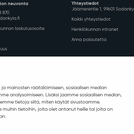
Yhteystiedot
ton neuvonta
Jäämerentie 1, 99601 Sodanky
8 870
ankyla.fi
Kaikki yhteystiedot
unnan laskutusosoite
Henkilökunnan intranet
Anna palautetta
uus
isuuskuvaus
allinta
ja mainosten räätälöimiseen, sosiaalisen median
me analysoimiseen. Lisäksi jaamme sosiaalisen median,
emme tietoja siitä, miten käytät sivustoamme.
ihin tietoihin, joita olet antanut heille tai joita on
an.