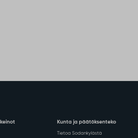
nkeinot
Kunta ja päätöksenteko
Tietoa Sodankylästä