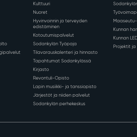
Kulttuuri
Sodankylän
Nuoret
Työvoimapa
Hyvinvoinnin ja terveyden
Maaseutu- 
edistäminen
Kunnan han
Kotoutumispalvelut
Kunnan LE
olto
Sodankylän Työpaja
Projektit j
gipalvelut
Tilavarauskalenteri ja hinnasto
Tapahtumat Sodankylässä
Kirjasto
Revontuli-Opisto
Lapin musiikki- ja tanssiopisto
Järjestöt ja niiden palvelut
Sodankylän perhekeskus