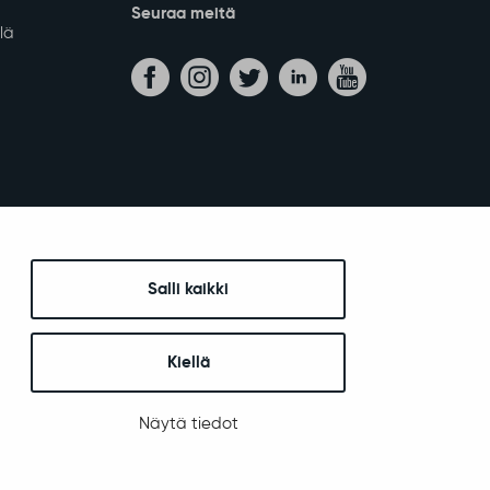
Seuraa meitä
lä
Salli kaikki
Kiellä
Näytä tiedot