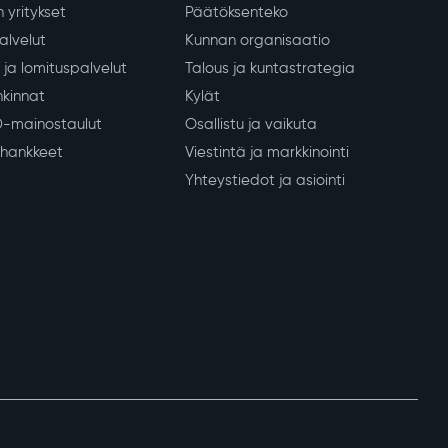
 yritykset
Päätöksenteko
lvelut
Kunnan organisaatio
ja lomituspalvelut
Talous ja kuntastrategia
kinnat
Kylät
D-mainostaulut
Osallistu ja vaikuta
a hankkeet
Viestintä ja markkinointi
Yhteystiedot ja asiointi